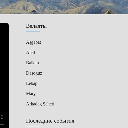
Велаяты
Aşgabat
Ahal
Balkan
Daşoguz
Lebap
Mary
Arkadag Şäheri
Последние события