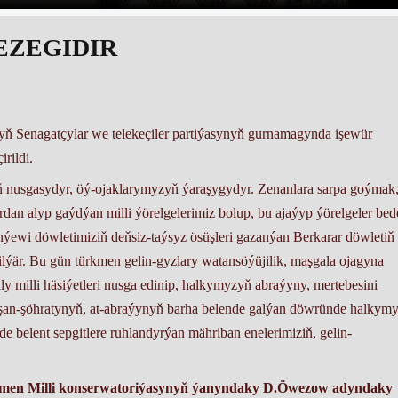
EZEGIDIR
yň Senagatçylar we telekeçiler partiýasynyň gurnamagynda işewür
rildi.
iň nusgasydyr, öý-ojaklarymyzyň ýaraşygydyr. Zenanlara sarpa goýmak
dan alyp gaýdýan milli ýörelgelerimiz bolup, bu ajaýyp ýörelgeler be
ewi döwletimiziň deňsiz-taýsyz ösüşleri gazanýan Berkarar döwletiň 
r. Bu gün türkmen gelin-gyzlary watansöýüjilik, maşgala ojagyna
ly milli häsiýetleri nusga edinip, halkymyzyň abraýyny, mertebesini
 şan-şöhratynyň, at-abraýynyň barha belende galýan döwründe halkym
-de belent sepgitlere ruhlandyrýan mähriban enelerimiziň, gelin-
en Milli konserwatoriýasynyň ýanyndaky D.Öwezow adyndaky