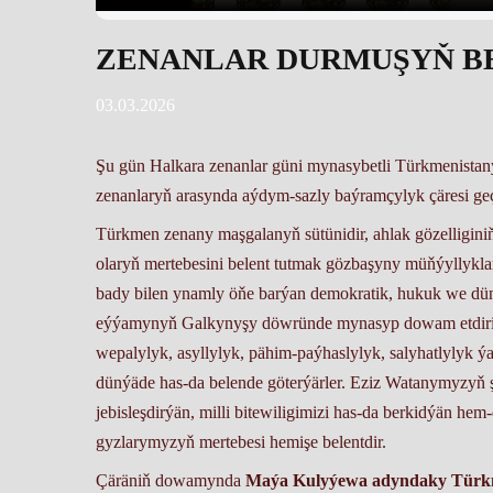
ZENANLAR DURMUŞYŇ B
03.03.2026
Şu gün Halkara zenanlar güni mynasybetli Türkmenistan
zenanlaryň arasynda aýdym-sazly baýramçylyk çäresi geçi
Türkmen zenany maşgalanyň sütünidir, ahlak gözelligin
olaryň mertebesini belent tutmak gözbaşyny müňýyllyklar
bady bilen ynamly öňe barýan demokratik, hukuk we düný
eýýamynyň Galkynyşy döwründe mynasyp dowam etdirilýä
wepalylyk, asyllylyk, pähim-paýhaslylyk, salyhatlylyk ýa
dünýäde has-da belende göterýärler. Eziz Watanymyzyň
jebisleşdirýän, milli bitewiligimizi has-da berkidýän hem
gyzlarymyzyň mertebesi hemişe belentdir.
Çäräniň dowamynda
Maýa Kulyýewa adyndaky Türkm