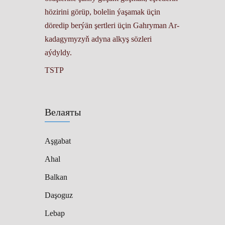
hözirini görüp, bolelin ýaşamak üçin
döredip berýän şertleri üçin Gah­ry­man Ar­
ka­da­gymyzyň adyna alkyş sözleri
aýdyldy.
TSTP
Велаяты
Aşgabat
Ahal
Balkan
Daşoguz
Lebap