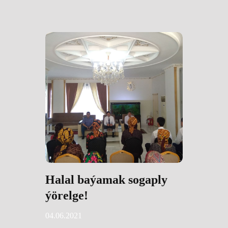
Halal baýamak sogaply
ýörelge!
04.06.2021