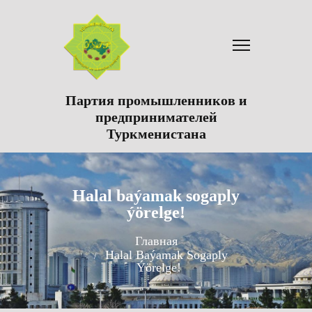
Партия промышленников и
предпринимателей
Туркменистана
Halal baýamak sogaply
ýörelge!
Главная
Halal Baýamak Sogaply
Ýörelge!