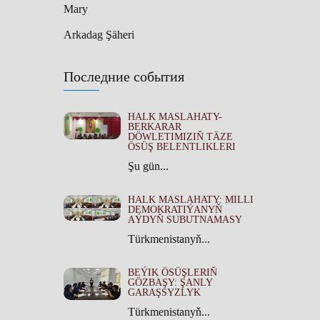
Mary
Arkadag Şäheri
Последние события
HALK MASLAHATY-
BERKARAR
DÖWLETIMIZIŇ TÄZE
ÖSÜŞ BELENTLIKLERI
Şu gün...
HALK MASLAHATY: MILLI
DEMOKRATIÝANYŇ
AÝDYŇ SUBUTNAMASY
Türkmenistanyň...
BEÝIK ÖSÜŞLERIŇ
GÖZBAŞY: ŞANLY
GARAŞSYZLYK
Türkmenistanyň...