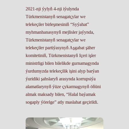
2021-nji ýylyň 4-nji iýulynda
Türkmenistanyň senagatçylar we
telekeçiler birleşmesiniň “Syýahat”
myhmanhanasynyň mejlisler jaýynda,
Türkmenistanyň senagatçylar we
telekeçiler partiýasynyň Aşgabat şäher
komitetiniň, Türkmenistanyň Içeri işler
ministrligi bilen bilelikde gurnamagynda
ýurdumyzda telekeçilik işini alyp barýan
ýuridiki şahslaryň arasynda korrupsiýa
alamatlarynyň ýüze çykarmagynyň öňüni
almak maksady bilen, “Halal baýamak
sogaply ýörelge” atly maslahat geçirildi.