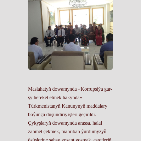
Maslahatyň dowamynda «Korrup­si­ýa gar­
şy he­re­ket et­mek ha­kyn­da»
Türkmenistanyň Kanunynyň maddalary
boýunça düşündiriş işleri geçirildi.
Çykyşlaryň dowamynda arassa, halal
zähmet çekmek, mähriban ýurdumyzyň
ösüşlerine şahsy goşant goşmak, eşretleriň