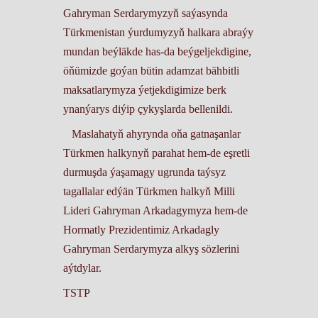
Gahryman Serdarymyzyň saýasynda
Türkmenistan ýurdumyzyň halkara abraýy
mundan beýläkde has-da beýgeljekdigine,
öňümizde goýan bütin adamzat bähbitli
maksatlarymyza ýetjekdigimize berk
ynanýarys diýip çykyşlarda bellenildi.
Maslahatyň ahyrynda oňa gatnaşanlar
Türkmen halkynyň parahat hem-de eşretli
durmuşda ýaşamagy ugrunda taýsyz
tagallalar edýän Türkmen halkyň Milli
Lideri Gahryman Arkadagymyza hem-de
Hormatly Prezidentimiz Arkadagly
Gahryman Serdarymyza alkyş sözlerini
aýtdylar.
TSTP