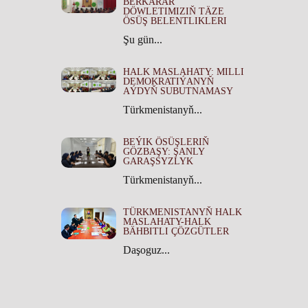
BERKARAR
DÖWLETIMIZIŇ TÄZE
ÖSÜŞ BELENTLIKLERI
Şu gün...
HALK MASLAHATY: MILLI
DEMOKRATIÝANYŇ
AÝDYŇ SUBUTNAMASY
Türkmenistanyň...
BEÝIK ÖSÜŞLERIŇ
GÖZBAŞY: ŞANLY
GARAŞSYZLYK
Türkmenistanyň...
TÜRKMENISTANYŇ HALK
MASLAHATY-HALK
BÄHBITLI ÇÖZGÜTLER
Daşoguz...
TÜRKMENISTANYŇ HALK
MASLAHATYNYŇ TARYHY
ÄHMIÝETI