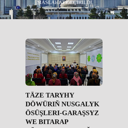
MASLAHAT GEÇIRILDI.
TÄZE TARYHY
DÖWÜRIŇ NUSGALYK
ÖSÜŞLERI-GARAŞSYZ
WE BITARAP