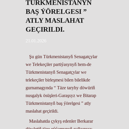
TÜRKMENISTANYŇ
BAŞ ÝÖRELGESI ”
ATLY MASLAHAT
GEÇIRILDI.
21.01.2026
Şu gün Türkmenistanyň Senagatçylar
we Telekeçiler partiýasynyň hem-de
Türkmenistanyň Senagatçylar we
telekeçiler birleşmesi bilen bilelikde
gurnamagynda “ Täze taryhy döwüriň
nusgalyk ösüşleri-Garaşsyz we Bitarap
Türkmenistanyň baş ýörelgesi ” atly
maslahat geçirildi.
Maslahatda çykyş edenler Berkarar
döwletiň täze eýýamynyň galkynyşy