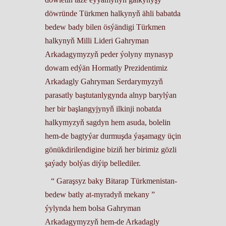
döwründe Türkmen halkynyň ähli babatda
bedew bady bilen ösýändigi Türkmen
halkynyň Milli Lideri Gahryman
Arkadagymyzyň peder ýolyny mynasyp
dowam edýän Hormatly Prezidentimiz
Arkadagly Gahryman Serdarymyzyň
parasatly baştutanlygynda alnyp barylýan
her bir başlangyjynyň ilkinji nobatda
halkymyzyň sagdyn hem asuda, bolelin
hem-de bagtyýar durmuşda ýaşamagy üçin
gönükdirilendigine biziň her birimiz gözli
şaýady bolýas diýip bellediler.
“ Garaşsyz baky Bitarap Türkmenistan-
bedew batly at-myradyň mekany ”
ýylynda hem bolsa Gahryman
Arkadagymyzyň hem-de Arkadagly