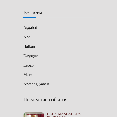
Велаяты
Aşgabat
Ahal
Balkan
Daşoguz
Lebap
Mary
Arkadag Şäheri
Последние события
HALK MASLAHATY-