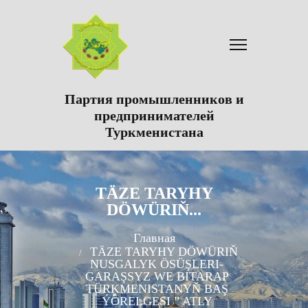
Партия промышленников и
предпринимателей
Туркменистана
TÄZE TARYHY
DÖWÜRIŇ...
Главная
TÄZE TARYHY DÖWÜRIŇ
NUSGALYK ÖSÜŞLERI-
GARAŞSYZ WE BITARAP
TÜRKMENISTANYŇ BAŞ
ÝÖRELGESI ” ATLY