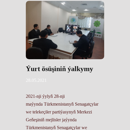
Ýurt ösüşiniň ýalkymy
28.05.2021
2021-nji ýylyň 28-nji
maýynda Türkmenistanyň Senagatçylar
we telekeçiler partiýasynyň Merkezi
Geňeşiniň mejlisler jaýynda
Türkmenistanyň Senagatçylar we