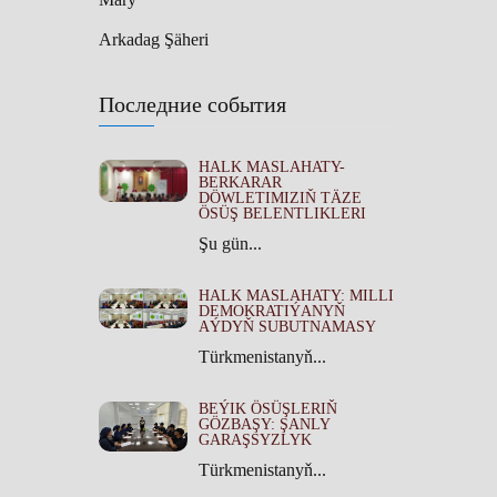
Arkadag Şäheri
Последние события
HALK MASLAHATY-
BERKARAR
DÖWLETIMIZIŇ TÄZE
ÖSÜŞ BELENTLIKLERI
Şu gün...
HALK MASLAHATY: MILLI
DEMOKRATIÝANYŇ
AÝDYŇ SUBUTNAMASY
Türkmenistanyň...
BEÝIK ÖSÜŞLERIŇ
GÖZBAŞY: ŞANLY
GARAŞSYZLYK
Türkmenistanyň...