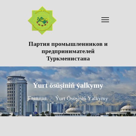
Партия промышленников и
предпринимателей
Туркменистана
Ýurt ösüşiniň ýalkymy
Главная
Ýurt Ösüşiniň Ýalkymy