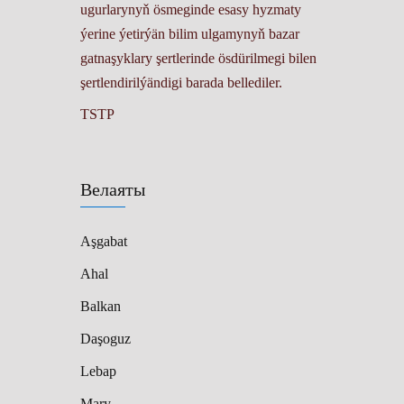
ugurlarynyň ösmeginde esasy hyzmaty
ýerine ýetirýän bilim ulgamynyň bazar
gatnaşyklary şertlerinde ösdürilmegi bilen
şertlendirilýändigi barada bellediler.
TSTP
Велаяты
Aşgabat
Ahal
Balkan
Daşoguz
Lebap
Mary