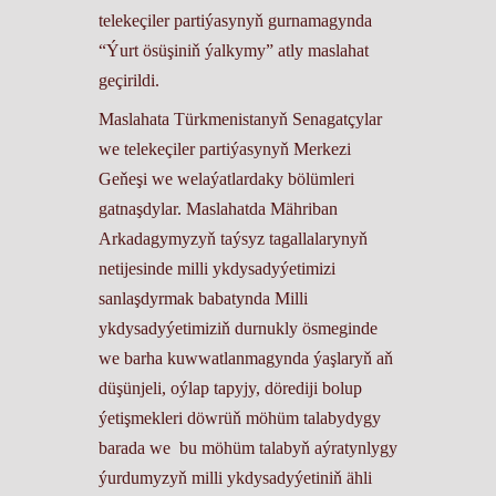
telekeçiler partiýasynyň gurnamagynda
“Ýurt ösüşiniň ýalkymy” atly maslahat
geçirildi.
Maslahata Türkmenistanyň Senagatçylar
we telekeçiler partiýasynyň Merkezi
Geňeşi we welaýatlardaky bölümleri
gatnaşdylar. Maslahatda Mähriban
Arkadagymyzyň taýsyz tagallalarynyň
netijesinde milli ykdysadyýetimizi
sanlaşdyrmak babatynda Milli
ykdysadyýetimiziň durnukly ösmeginde
we barha kuwwatlanmagynda ýaşlaryň aň
düşünjeli, oýlap tapyjy, dörediji bolup
ýetişmekleri döwrüň möhüm talabydygy
barada we bu möhüm talabyň aýratynlygy
ýurdumyzyň milli ykdysadyýetiniň ähli