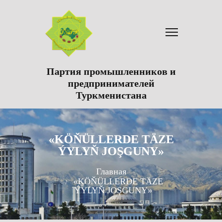
Партия промышленников и
предпринимателей
Туркменистана
«KÖŇÜLLERDE TÄZE
ÝYLYŇ JOŞGUNY»
Главная
«KÖŇÜLLERDE TÄZE
ÝYLYŇ JOŞGUNY»