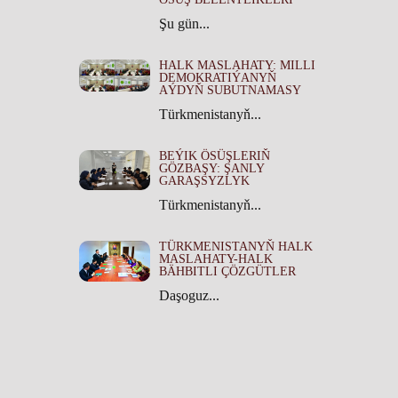
Şu gün...
HALK MASLAHATY: MILLI
DEMOKRATIÝANYŇ
AÝDYŇ SUBUTNAMASY
Türkmenistanyň...
BEÝIK ÖSÜŞLERIŇ
GÖZBAŞY: ŞANLY
GARAŞSYZLYK
Türkmenistanyň...
TÜRKMENISTANYŇ HALK
MASLAHATY-HALK
BÄHBITLI ÇÖZGÜTLER
Daşoguz...
TÜRKMENISTANYŇ HALK
MASLAHATYNYŇ TARYHY
ÄHMIÝETI
Türkmenistanyň...