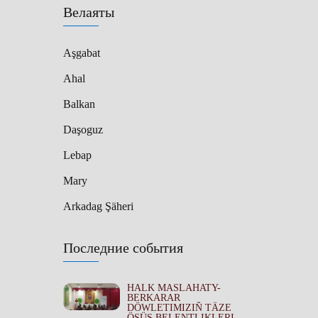
Велаяты
Aşgabat
Ahal
Balkan
Daşoguz
Lebap
Mary
Arkadag Şäheri
Последние события
HALK MASLAHATY-
BERKARAR
DÖWLETIMIZIŇ TÄZE
ÖSÜŞ BELENTLIKLERI