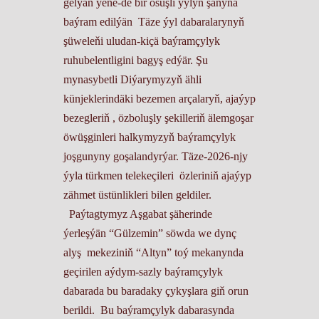
gelýän ýene-de bir ösüşli ýylyň şanyna
baýram edilýän Täze ýyl dabaralarynyň
şüweleňi uludan-kiçä baýramçylyk
ruhubelentligini bagyş edýär. Şu
mynasybetli Diýarymyzyň ähli
künjeklerindäki bezemen arçalaryň, ajaýyp
bezegleriň , özboluşly şekilleriň älemgoşar
öwüşginleri halkymyzyň baýramçylyk
joşgunyny goşalandyrýar. Täze-2026-njy
ýyla türkmen telekeçileri özleriniň ajaýyp
zähmet üstünlikleri bilen geldiler.
Paýtagtymyz Aşgabat şäherinde
ýerleşýän “Gülzemin” söwda we dynç
alyş mekeziniň “Altyn” toý mekanynda
geçirilen aýdym-sazly baýramçylyk
dabarada bu baradaky çykyşlara giň orun
berildi. Bu baýramçylyk dabarasynda