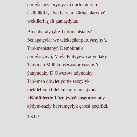
partiýa agzalarymyzyň dürli ugurlarda
üstünlikli iş alyp barýan kärhanalarynyň
wekilleri işjeň gatnaşdylar.
Bu dabaraly çäre Türkmenistanyň
Senagatçylar we telekeçiler partiýasynyň,
Türkmenistanyň Demokratik
partiýasynyň, Maýa Kulyýewa adyndaky
Türkmen Milli konserwatoriýasynyň
ýanyndaky D.Öwezow adyndaky
Türkmen döwlet ýörite sazçylyk
mekdebiniň bilelikde gurnamagynda
«Köňüllerde Täze ýylyň joşguny»
atly
aýdym-sazly baýramçylyk çäresi geçirildi.
TSTP