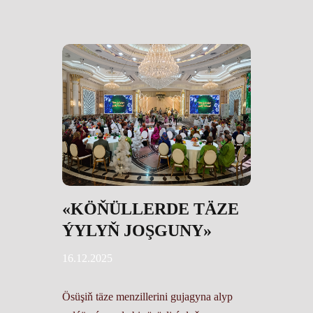
«KÖŇÜLLERDE TÄZE
ÝYLYŇ JOŞGUNY»
16.12.2025
Ösüşiň täze menzillerini gujagyna alyp