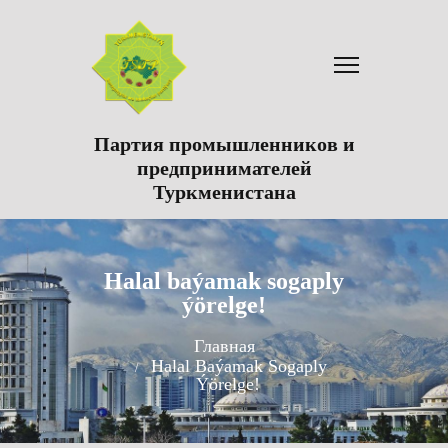
Партия промышленников и
предпринимателей
Туркменистана
Halal baýamak sogaply
ýörelge!
Главная
Halal Baýamak Sogaply
Ýörelge!