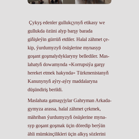
Çy­kyş eden­ler gul­luk­çy­­nyň eti­ka­sy we
gul­luk­da özüni alyp bar­şy ba­ra­da
giňişleýin gür­rüň etdi­ler. Ha­lal zäh­met çe­
kip, ýur­du­my­zyň ösüş­le­ri­ne my­na­syp
goşant goş­ma­ly­dykla­ry­ny bel­le­di­ler. Mas­
la­ha­tyň do­wa­myn­da «Kor­rup­si­ýa gar­şy
here­ket et­mek ha­kynda» Türk­me­nis­ta­nyň
Ka­nu­ny­nyň aý­ry-aý­ry mad­da­la­ry­na
düşün­di­riş be­ril­di.
Mas­la­ha­ta gat­na­şy­jy­lar Gah­ry­man Ar­kada­
gy­my­za aras­sa, ha­lal zäh­met çek­mek,
mäh­ri­ban ýur­du­my­zyň ösüş­le­ri­ne my­na­
syp go­şant goş­mak üçin dö­re­dip ber­ýän
äh­li müm­kin­çi­lik­le­ri üçin al­kyş söz­le­ri­ni