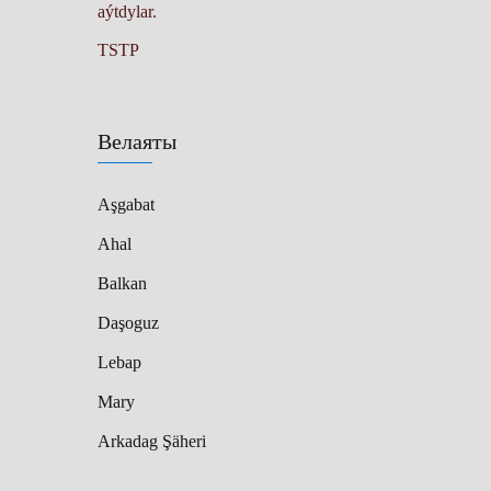
aýt­dy­lar.
TSTP
Велаяты
Aşgabat
Ahal
Balkan
Daşoguz
Lebap
Mary
Arkadag Şäheri