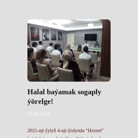
Halal baýamak sogaply
ýörelge!
04.06.2021
2021-nji ýylyň 4-nji iýulynda “Hezzet”