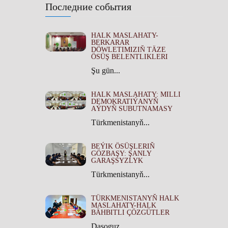
Последние события
HALK MASLAHATY-
BERKARAR
DÖWLETIMIZIŇ TÄZE
ÖSÜŞ BELENTLIKLERI
Şu gün...
HALK MASLAHATY: MILLI
DEMOKRATIÝANYŇ
AÝDYŇ SUBUTNAMASY
Türkmenistanyň...
BEÝIK ÖSÜŞLERIŇ
GÖZBAŞY: ŞANLY
GARAŞSYZLYK
Türkmenistanyň...
TÜRKMENISTANYŇ HALK
MASLAHATY-HALK
BÄHBITLI ÇÖZGÜTLER
Daşoguz...