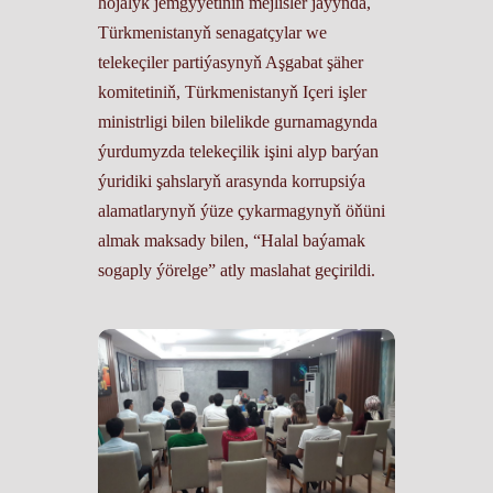
hojalyk jemgyýetiniň mejlisler jaýynda,
Türkmenistanyň senagatçylar we
telekeçiler partiýasynyň Aşgabat şäher
komitetiniň, Türkmenistanyň Içeri işler
ministrligi bilen bilelikde gurnamagynda
ýurdumyzda telekeçilik işini alyp barýan
ýuridiki şahslaryň arasynda korrupsiýa
alamatlarynyň ýüze çykarmagynyň öňüni
almak maksady bilen, “Halal baýamak
sogaply ýörelge” atly maslahat geçirildi.