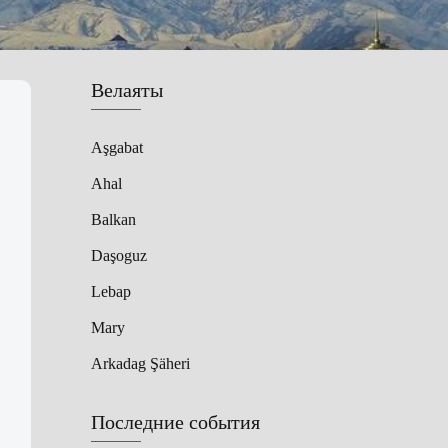
Велаяты
Aşgabat
Ahal
Balkan
Daşoguz
Lebap
Mary
Arkadag Şäheri
Последние события