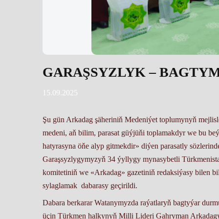
GARAŞSYZLYK – BAGTY
15.09.2025
Şu gün Arkadag şäheriniň Medeniýet toplumynyň mejli
medeni, aň bilim, parasat güýjüňi toplamakdyr we bu be
hatyrasyna öňe alyp gitmekdir» diýen parasatly sözler
Garaşsyzlygymyzyň 34 ýyllygy mynasybetli Türkmenistan
komitetiniň we «Arkadag» gazetiniň redaksiýasy bilen bil
sylaglamak dabarasy geçirildi.
Dabara berkarar Watanymyzda raýatlaryň bagtyýar durmuş
üçin Türkmen halkynyň Milli Lideri Gahryman Arkadag