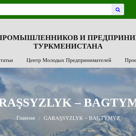
 ПРОМЫШЛЕННИКОВ И ПРЕДПРИНИ
ТУРКМЕНИСТАНА
татьи
Центр Молодых Предпринимателей
Про
RAŞSYZLYK – BAGTY
Главная
GARAŞSYZLYK – BAGTYMYZ