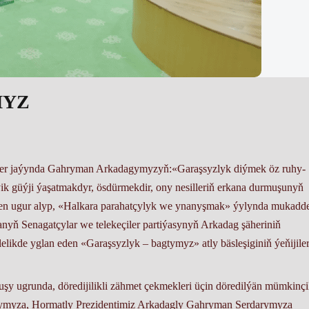
MYZ
sler jaýynda Gahryman Arkadagymyzyň:«Garaşsyzlyk diýmek öz ruhy-
ýik güýji ýaşatmakdyr, ösdürmekdir, ony nesilleriň erkana durmuşunyň
inden ugur alyp, «Halkara parahatçylyk we ynanyşmak» ýylynda mukadd
yň Senagatçylar we telekeçiler partiýasynyň Arkadag şäheriniň
elikde yglan eden «Garaşsyzlyk – bagtymyz» atly bäsleşiginiň ýeňijiler
y ugrunda, döredijilikli zähmet çekmekleri üçin döredilýän mümkinçil
ymyza, Hormatly Prezidentimiz Arkadagly Gahryman Serdarymyza