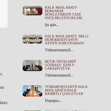
HALK MASLAHATY-
BERKARAR
DÖWLETIMIZIŇ TÄZE
ÖSÜŞ BELENTLIKLERI
Şu gün...
HALK MASLAHATY: MILLI
DEMOKRATIÝANYŇ
AÝDYŇ SUBUTNAMASY
Türkmenistanyň...
BEÝIK ÖSÜŞLERIŇ
GÖZBAŞY: ŞANLY
GARAŞSYZLYK
es
Türkmenistanyň...
TÜRKMENISTANYŇ HALK
ini
MASLAHATY-HALK
BÄHBITLI ÇÖZGÜTLER
Daşoguz...
ikler