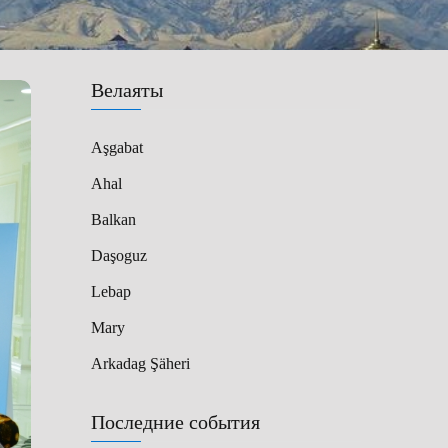
Велаяты
Aşgabat
Ahal
Balkan
Daşoguz
Lebap
Mary
Arkadag Şäheri
Последние события