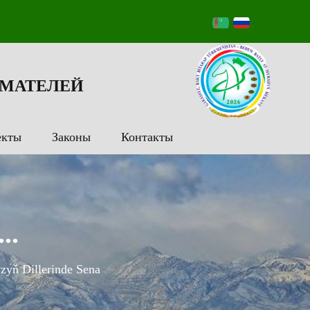
МАТЕЛЕЙ
екты
Законы
Контакты
..
zyň Dillerinde Sena