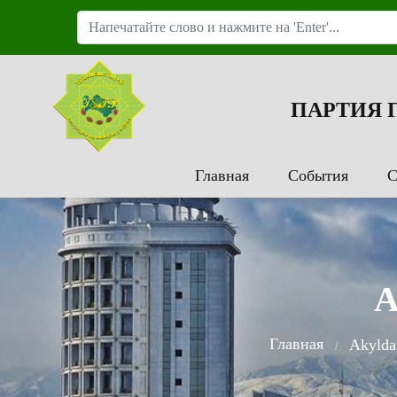
ПАРТИЯ
Главная
События
С
A
Главная
Akylda