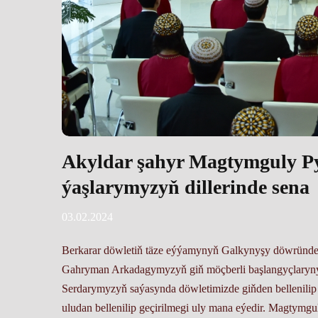
Akyldar şahyr Magtymguly Py
ýaşlarymyzyň dillerinde sena
03.02.2024
Berkarar döwletiň täze eýýamynyň Galkynyşy döwründ
Gahryman Arkadagymyzyň giň möçberli başlangyçlaryny
Serdarymyzyň saýasynda döwletimizde giňden bellenili
uludan bellenilip geçirilmegi uly mana eýedir. Magtymg