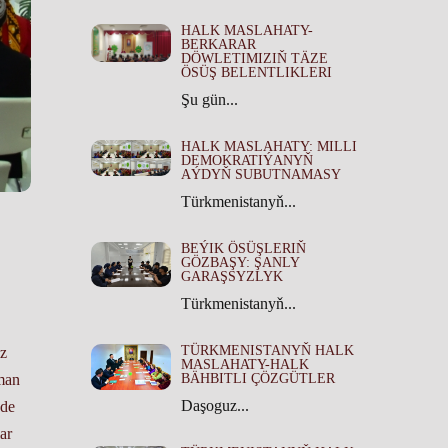
HALK MASLAHATY-
BERKARAR
DÖWLETIMIZIŇ TÄZE
ÖSÜŞ BELENTLIKLERI
Şu gün...
HALK MASLAHATY: MILLI
DEMOKRATIÝANYŇ
AÝDYŇ SUBUTNAMASY
Türkmenistanyň...
BEÝIK ÖSÜŞLERIŇ
GÖZBAŞY: ŞANLY
GARAŞSYZLYK
Türkmenistanyň...
TÜRKMENISTANYŇ HALK
z
MASLAHATY-HALK
man
BÄHBITLI ÇÖZGÜTLER
Daşoguz...
nde
ar