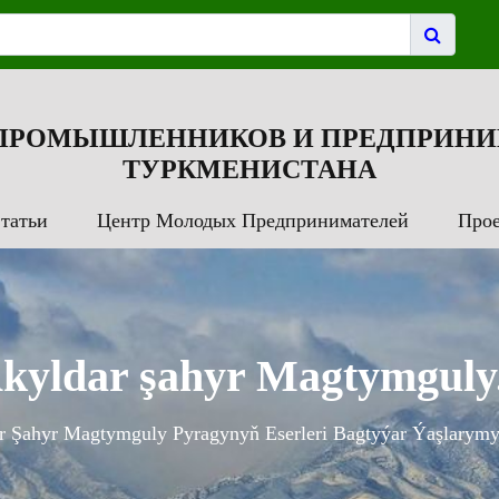
 ПРОМЫШЛЕННИКОВ И ПРЕДПРИНИ
ТУРКМЕНИСТАНА
татьи
Центр Молодых Предпринимателей
Про
kyldar şahyr Magtymguly.
r Şahyr Magtymguly Pyragynyň Eserleri Bagtyýar Ýaşlarymy