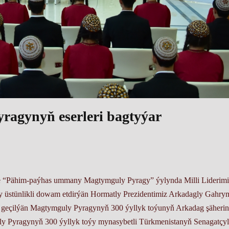
ragynyň eserleri bagtyýar
e “Pähim-paýhas ummany Magtymguly Pyragy” ýylynda Milli Liderimi
 üstünlikli dowam etdirýän Hormatly Prezidentimiz Arkadagly Gahry
p geçilýän Magtymguly Pyragynyň 300 ýyllyk toýunyň Arkadag şäheri
uly Pyragynyň 300 ýyllyk toýy mynasybetli Türkmenistanyň Senagatçyl