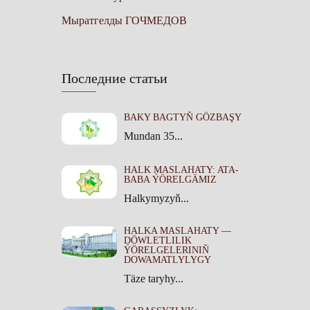
Мыратгелды ГОЧМЕДОВ
Последние статьи
BAKY BAGTYŇ GÖZBAŞY
Mundan 35...
HALK MASLAHATY: ATA-
BABA ÝÖRELGÄMIZ
Halkymyzyň...
HALKA MASLAHATY —
DÖWLETLILIK
ÝÖRELGELERINIŇ
DOWAMATLYLYGY
Täze taryhy...