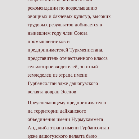
рекомендации по возделыванию
овощных и бахчевых культур, высоких
трудовых результатов добивается в
нынешнем году член Союза
промышленников и
предпринимателей Туркменистана,
представитель отечественного класса
сельхозпроизводителей, знатный
земледелец из этрапа имени
Гурбансолтан эдже дашогузского
велаята довран Эсенов.
Преуспевающему предпринимателю
на территории дайханского
объединения имени Нурмухаммета
Андалиба этрапа имени Гурбансолтан
эдже дашогузского велаята было