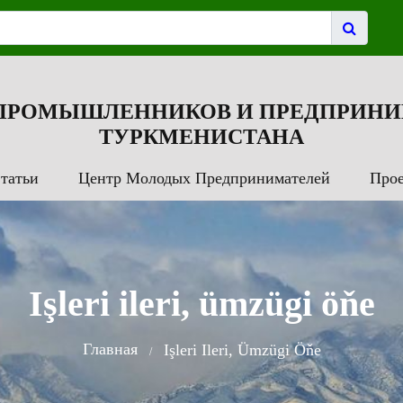
 ПРОМЫШЛЕННИКОВ И ПРЕДПРИНИ
ТУРКМЕНИСТАНА
татьи
Центр Молодых Предпринимателей
Про
Işleri ileri, ümzügi öňe
Главная
Işleri Ileri, Ümzügi Öňe