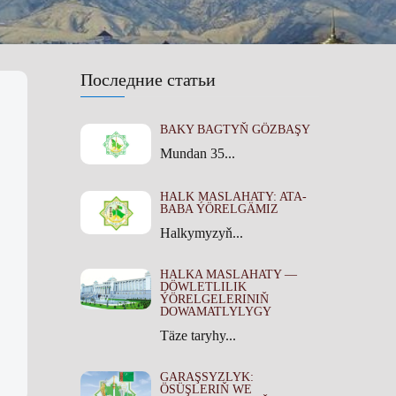
Последние статьи
BAKY BAGTYŇ GÖZBAŞY
Mundan 35...
HALK MASLAHATY: ATA-
BABA ÝÖRELGÄMIZ
Halkymyzyň...
HALKA MASLAHATY —
DÖWLETLILIK
ÝÖRELGELERINIŇ
DOWAMATLYLYGY
Täze taryhy...
GARAŞSYZLYK:
ÖSÜŞLERIŇ WE