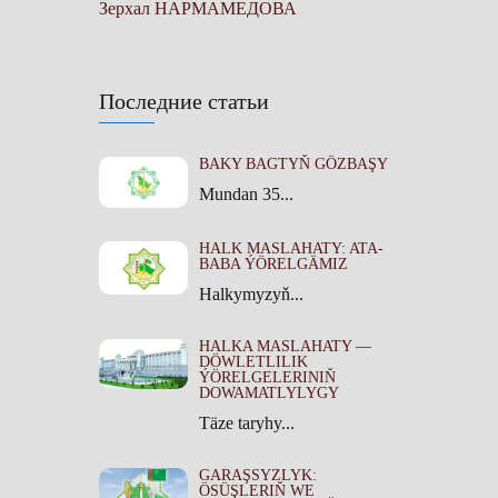
Зерхал НАРМАМЕДОВА
Последние статьи
BAKY BAGTYŇ GÖZBAŞY
Mundan 35...
HALK MASLAHATY: ATA-
BABA ÝÖRELGÄMIZ
Halkymyzyň...
HALKA MASLAHATY —
DÖWLETLILIK
ÝÖRELGELERINIŇ
DOWAMATLYLYGY
Täze taryhy...
GARAŞSYZLYK:
ÖSÜŞLERIŇ WE