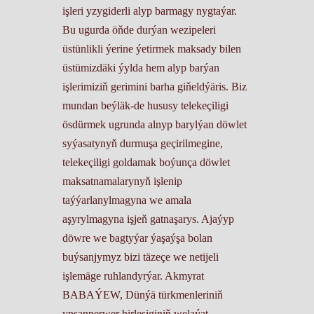
işleri yzygiderli alyp barmagy nygtaýar.
Bu ugurda öňde durýan wezipeleri
üstünlikli ýerine ýetirmek maksady bilen
üstümizdäki ýylda hem alyp barýan
işlerimiziň gerimini barha giňeldýäris. Biz
mundan beýläk-de hususy telekeçiligi
ösdürmek ugrunda alnyp barylýan döwlet
syýasatynyň durmuşa geçirilmegine,
telekeçiligi goldamak boýunça döwlet
maksatnamalarynyň işlenip
taýýarlanylmagyna we amala
aşyrylmagyna işjeň gatnaşarys. Ajaýyp
döwre we bagtyýar ýaşaýşa bolan
buýsanjymyz bizi täzeçe we netijeli
işlemäge ruhlandyrýar. Akmyrat
BABAÝEW, Dünýä türkmenleriniň
ynsanperwer birleşiginiň welaýat