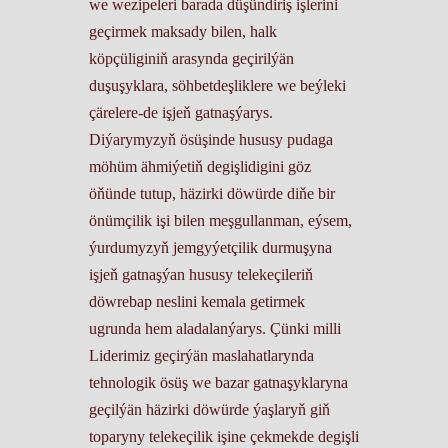
we wezipeleri barada düşündiriş işlerini
geçirmek maksady bilen, halk
köpçüliginiň arasynda geçirilýän
duşuşyklara, söhbetdeşliklere we beýleki
çärelere-de işjeň gatnaşýarys.
Diýarymyzyň ösüşinde hususy pudaga
möhüm ähmiýetiň degişlidigini göz
öňünde tutup, häzirki döwürde diňe bir
önümçilik işi bilen meşgullanman, eýsem,
ýurdumyzyň jemgyýetçilik durmuşyna
işjeň gatnaşýan hususy telekeçileriň
döwrebap neslini kemala getirmek
ugrunda hem aladalanýarys. Çünki milli
Liderimiz geçirýän maslahatlarynda
tehnologik ösüş we bazar gatnaşyklaryna
geçilýän häzirki döwürde ýaşlaryň giň
toparyny telekeçilik işine çekmekde degişli