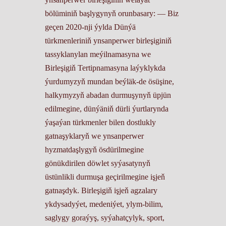
bölüminiň başlygynyň orunbasary: ― Biz
geçen 2020-nji ýylda Dünýä
türkmenleriniň ynsanperwer birleşiginiň
tassyklanylan meýilnamasyna we
Birleşigiň Tertipnamasyna laýyklykda
ýurdumyzyň mundan beýläk-de ösüşine,
halkymyzyň abadan durmuşynyň üpjün
edilmegine, dünýäniň dürli ýurtlarynda
ýaşaýan türkmenler bilen dostlukly
gatnaşyklaryň we ynsanperwer
hyzmatdaşlygyň ösdürilmegine
gönükdirilen döwlet syýasatynyň
üstünlikli durmuşa geçirilmegine işjeň
gatnaşdyk. Birleşigiň işjeň agzalary
ykdysadyýet, medeniýet, ylym-bilim,
saglygy goraýyş, syýahatçylyk, sport,