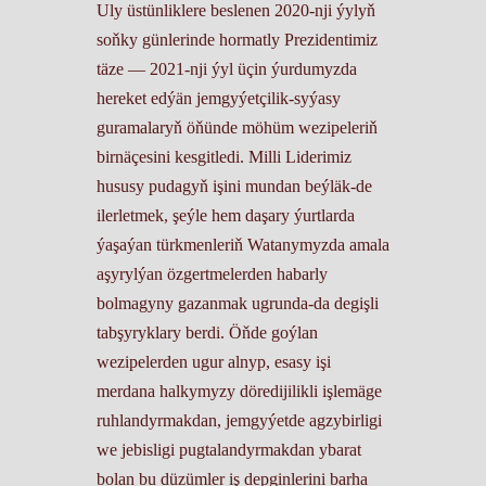
Uly üstünliklere beslenen 2020-nji ýylyň
soňky günlerinde hormatly Prezidentimiz
täze ― 2021-nji ýyl üçin ýurdumyzda
hereket edýän jemgyýetçilik-syýasy
guramalaryň öňünde möhüm wezipeleriň
birnäçesini kesgitledi. Milli Liderimiz
hususy pudagyň işini mundan beýläk-de
ilerletmek, şeýle hem daşary ýurtlarda
ýaşaýan türkmenleriň Watanymyzda amala
aşyrylýan özgertmelerden habarly
bolmagyny gazanmak ugrunda-da degişli
tabşyryklary berdi. Öňde goýlan
wezipelerden ugur alnyp, esasy işi
merdana halkymyzy döredijilikli işlemäge
ruhlandyrmakdan, jemgyýetde agzybirligi
we jebisligi pugtalandyrmakdan ybarat
bolan bu düzümler iş depginlerini barha