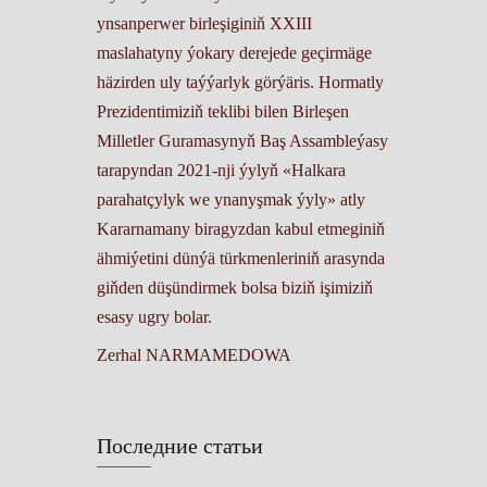
ynsanperwer birleşiginiň XXIII
maslahatyny ýokary derejede geçirmäge
häzirden uly taýýarlyk görýäris. Hormatly
Prezidentimiziň teklibi bilen Birleşen
Milletler Guramasynyň Baş Assambleýasy
tarapyndan 2021-nji ýylyň «Halkara
parahatçylyk we ynanyşmak ýyly» atly
Kararnamany biragyzdan kabul etmeginiň
ähmiýetini dünýä türkmenleriniň arasynda
giňden düşündirmek bolsa biziň işimiziň
esasy ugry bolar.
Zerhal NARMAMEDOWA
Последние статьи