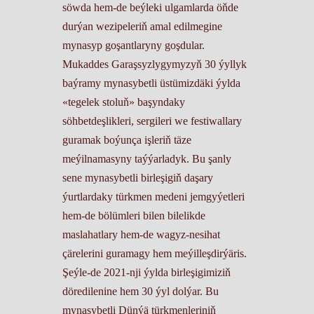
söwda hem-de beýleki ulgamlarda öňde
durýan wezipeleriň amal edilmegine
mynasyp goşantlaryny goşdular.
Mukaddes Garaşsyzlygymyzyň 30 ýyllyk
baýramy mynasybetli üstümizdäki ýylda
«tegelek stoluň» başyndaky
söhbetdeşlikleri, sergileri we festiwallary
guramak boýunça işleriň täze
meýilnamasyny taýýarladyk. Bu şanly
sene mynasybetli birleşigiň daşary
ýurtlardaky türkmen medeni jemgyýetleri
hem-de bölümleri bilen bilelikde
maslahatlary hem-de wagyz-nesihat
çärelerini guramagy hem meýilleşdirýäris.
Şeýle-de 2021-nji ýylda birleşigimiziň
döredilenine hem 30 ýyl dolýar. Bu
mynasybetli Dünýä türkmenleriniň