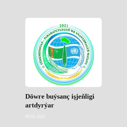
Döwre buýsanç işjeňligi
artdyrýar
09.01.2021