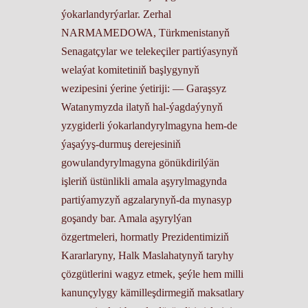
ýokarlandyrýarlar. Zerhal
NARMAMEDOWA, Türkmenistanyň
Senagatçylar we telekeçiler partiýasynyň
welaýat komitetiniň başlygynyň
wezipesini ýerine ýetiriji: ― Garaşsyz
Watanymyzda ilatyň hal-ýagdaýynyň
yzygiderli ýokarlandyrylmagyna hem-de
ýaşaýyş-durmuş derejesiniň
gowulandyrylmagyna gönükdirilýän
işleriň üstünlikli amala aşyrylmagynda
partiýamyzyň agzalarynyň-da mynasyp
goşandy bar. Amala aşyrylýan
özgertmeleri, hormatly Prezidentimiziň
Kararlaryny, Halk Maslahatynyň taryhy
çözgütlerini wagyz etmek, şeýle hem milli
kanunçylygy kämilleşdirmegiň maksatlary