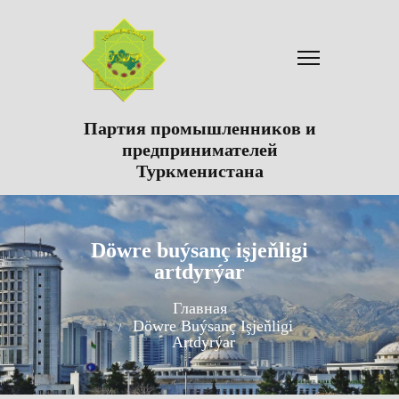
Партия промышленников и
предпринимателей
Туркменистана
Döwre buýsanç işjeňligi
artdyrýar
Главная
Döwre Buýsanç Işjeňligi
Artdyrýar