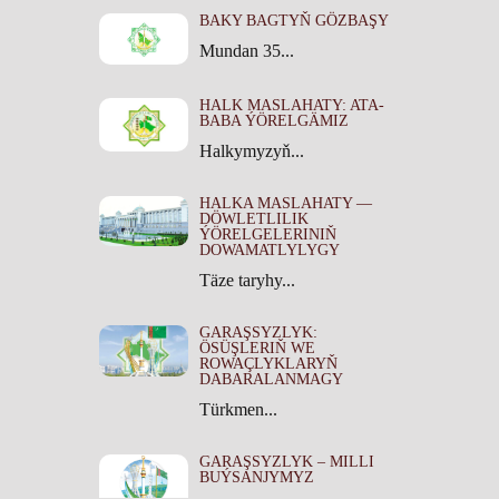
BAKY BAGTYŇ GÖZBAŞY
Mundan 35...
HALK MASLAHATY: ATA-
BABA ÝÖRELGÄMIZ
Halkymyzyň...
HALKA MASLAHATY —
DÖWLETLILIK
ÝÖRELGELERINIŇ
DOWAMATLYLYGY
Täze taryhy...
GARAŞSYZLYK:
ÖSÜŞLERIŇ WE
ROWAÇLYKLARYŇ
DABARALANMAGY
Türkmen...
GARAŞSYZLYK – MILLI
BUÝSANJYMYZ