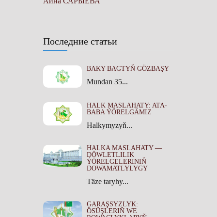
Айна САРЫЕВА
Последние статьи
BAKY BAGTYŇ GÖZBAŞY
Mundan 35...
HALK MASLAHATY: ATA-
BABA ÝÖRELGÄMIZ
Halkymyzyň...
HALKA MASLAHATY —
DÖWLETLILIK
ÝÖRELGELERINIŇ
DOWAMATLYLYGY
Täze taryhy...
GARAŞSYZLYK:
ÖSÜŞLERIŇ WE