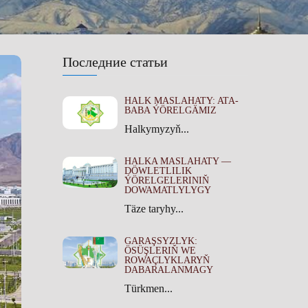
Последние статьи
HALK MASLAHATY: ATA-
BABA ÝÖRELGÄMIZ
Halkymyzyň...
HALKA MASLAHATY —
DÖWLETLILIK
ÝÖRELGELERINIŇ
DOWAMATLYLYGY
Täze taryhy...
GARAŞSYZLYK:
ÖSÜŞLERIŇ WE
ROWAÇLYKLARYŇ
DABARALANMAGY
Türkmen...