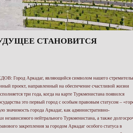
 БУДУЩЕЕ СТАНОВИТСЯ
Детский оздоровительно-реабилитационный центр имени Гурбангулы Бердымухамедова, включающий два детских сада и оздоровительно-реабилитационное отделение. В административном корпусе Детского оздоровительно-реабилитационного центра располагается штаб-квартира и главный офис Благотворительного фонда по оказанию помощи нуждающимся в опеке детям имени Гурбангулы Бердымухамедова. Особое внимание в городе Аркадаг уделяется развитию культурного и духовного потенциала. Открытые Дворец Рухыет, театр, музей, библиотека, цирк и другие культурные объекты стали центрами притяжения для жителей и гостей города, способствуя сохранению и приумножению национального культурного наследия. Спортивные объекты мирового уровня, от стандартных стадионов до специализированных комп¬лексов, создают все условия для развития физической культуры и спорта, призванного формировать здоровый образ жизни и укреп¬лять спортивную славу страны. Каждый объект города – это уникальное архитектурное сооружение, в облике которого нашли гармоничное сочетание лучшие традиции национального зодчества и современные тенденции в области архитектуры и дизайна. И что особенно важно отметить, все здания построены из экологически чистых материалов и оснащены цифровыми технологиями. За этот период город был удостоен около 40 сертификатов международных организаций. Самым высоким международным стандартам «умного» города соответствует инфраструктура. Передовые системы управления транспортом, цифровые сети связи, современные коммунальные службы создают комфортную и безопасную среду для проживания. Применение «зелёных» технологий, таких, как солнечная энергетика и эффективные системы водоснабжения, создание зелёных парковых зон подчёркивает приверженность Туркменистана принципам устойчивого развития и бережному отношению к окружающей среде. Город Аркадаг демонстрирует успешную интеграцию в международное пространство. Проведение здесь крупных форумов, конференций и культурных мероприятий способствует укреплению имиджа Туркменистана как активного участника глобальных процессов. 16 июня 2023 года при участии Президента Сердара Бердымухамедова состоялась торжественная церемония закладки строи¬тельства второй очереди «умного» города Аркадаг. Примечательно, что как инициатор создания «умного» города Национальный Лидер не ослабляет своего внимания к продолжающемуся в нём строительству. На регулярной основе Герой-Аркадаг совершает рабочие поездки, в ходе которых знакомится с проектами зданий, запланированных в рамках предстоящего этапа застройки города, придавая особое значение декоративным особенностям отделки, проводит рабочее совещание с участием соответствующих руководителей В ближайшие годы планируется расширение промышленной зоны с упором на высокотехнологичные производства, углубление интеграции в глобальные¬образовательные сети и реализация новых экологических инициатив. На стадии строи¬тельства находятся предприятие художественного ковроткачества, Национальный музей туркменского ковроткачества и народных ремёсел, более 180 современных многоквартирных домов, оснащённых цифровыми и экологичными технологиями, объекты социальной инфраструктуры – детские сады, школы, Дома здоровья. На развитие здравоохранения и производство медицинской продукции ориентировано строительство медицинского кластера. Строительство авто- и железнодорожного вокзалов укрепит транспортную инфраструктуру города. Украшением города Аркадаг, важными центрами культуры и веры, объединяющими традиции предков и современные технологии, станут мечеть и прилегающий к ней музейный комплекс. Возведение этих двух духовных и культурных центров, подчёркивает Национальный Лидер Герой-Аркадаг, требует сочетания традиций предков с инновационными технологиями, а озеленение территории мечети должно проводиться на строго научной основе с учётом местных природных особенностей. На совещании старейшин, прошедшем 19 июня в день пятничной молитвы, прозвучало предложение назвать новую мечеть «Arkadagyň Ruhy metjidi». Как подчёркивали старейшины, в наши дни гуманистические идеи Хаджи Аркадага продолжают воплощаться в масштабных проектах, реализуемых Аркадаглы Хаджи Сердаром. В туркменской культуре строительство дорог, мостов, зданий и мечетей – всегда считалось благородным и значимым делом, что придаёт особую ценность нынешним преобразованиям в Аркадаге. Название новой мечети «Arkadagyň Ruhy metjidi» отражает глубокое уважение к заслугам Хаджи Аркадага, благодаря которому был заложен и развивается современный город, а также учитывает многочисленные пожелания жителей. В целом за период с июня 2025 по июнь 2026 года в городе Аркадаг продолжалось возведение более 220 объектов. В целях гармоничного и устойчивого развития всех систем города Аркадаг, регулярного обеспечения комфортных условий для проживания, работы, отдыха и дальнейшего повышения социально-бытового уровня населения Указом Президента Туркменистана 24 сентября 2024 года была утверждена Концепция развития города Аркадаг в 2024–2052 годах. Активное привлечение международных партнёров к реализации дальнейших этапов развития города открывает новые горизонты для сотрудничества и обмена передовым опытом в области урбанистики и устойчивого развития. Город Аркадаг – молодёжный город. В контексте реализации государственной молодёжной политики Национальный Лидер туркменского народа, Председатель Халк Маслахаты Герой