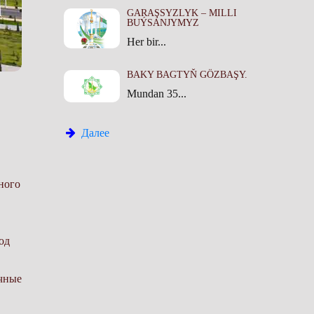
GARAŞSYZLYK – MILLI
BUÝSANJYMYZ
Her bir...
BAKY BAGTYŇ GÖZBAŞY.
Mundan 35...
Далее
 Аркадаг считает важным укрепить позиции города Аркадаг как мирового центра науки и образования, создав здесь международный научно-исследовательский центр по популяризации и изучению древней, средневековой, новой и новейшей истории Туркменистана, археологических, архитектурных памятников, реализуемой государственной политики. Герой-Аркадаг также