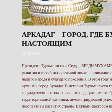
АРКАДАГ – ГОРОД, ГДЕ
НАСТОЯЩИМ
27.06.2026
Президент Туркменистана Сердар БЕРДЫМУХАМЕДОВ: Город Аркадаг, являющийся символом нашего стремительного развития и новой исторической эпохи, – инновационный проект, направленный на обеспечение счастливой жизни нашего народа и будущего поколения. В этом году исполняется три года, когда на карте Туркменистана появился «умный» город Аркадаг. В истории Туркменского государства это первый город с особым правовым статусом – «город государственного значения», что подчёркивает особую значимость города Аркадаг, как административно-территориальной единицы, демонстрирующей успехи независимого нейтрального Туркменистана, а также долгосрочные перспективы развития страны. Важным фактором правового закрепления за городом Аркадаг особого статуса в законодательстве Туркменистана стало то, что строительство осуществляется на основе передовых методов в области архитектуры и градостроительства, с применением нормативов «умных» городов, практическим претворением в жизнь высоких экологических стандартов и «зелёных» технологий. Наряду с этим город Аркадаг призван стать крупным научно-образовательным, культурным и международным центром нашей страны. Три года – миг в исторической летописи, но за этот короткий срок город Аркадаг получил широкую известность в мире, став символом эры Возрождения новой эпохи могущественного государства. Этот город воплотил в себе идеи и устремления туркменского народа о процветании, гармонии и прогрессе. Но истинным созидателем этого грандиозного проекта, его душой и сердцем, является Национальный Лидер туркменского народа, Председатель Халк Маслахаты Гурбангулы Бердымухамедов. Политическая воля Героя ¬Аркадага, подобная несокрушимой скале, стала фундаментом этого города, мудрость Героя Аркадага, подобная путеводной звезде, освещала путь к его созданию, стратегическое видение Героя Аркадага, охватывающее горизонты будущего, позволило воплотить в жизнь столь амбициозный замысел. Именно благодаря неустанной заботе Национального Лидера туркменского народа, Председателя Халк Маслахаты Туркменистана Гурбангулы Бердымухамедова, его безграничной вере в потенциал своего народа, первый в регионе «умный» город Аркадаг стал реальностью. Национальный Лидер не просто руководил процессом, он вдохновлял, сплачивал, зажигал сердца людей идеей создания города, который станет не только образцом современной архитектуры и инфраструктуры, но и символом духовного возрождения нации. Город Аркадаг – это несокрушимый символ дальновидности, самоотверженности и безграничной любви к Родине Национального Лидера туркменского народа Гурбангулы Бердымухамедова. Этот город будет вечно напоминать о том, как один человек, обладающий исключительным лидерством и глубоким пониманием чаяний своего народа, способен изменить ход истории, построив не просто город, а новую главу в летописи могущественного государства, главу, наполненную светом надежды и сиянием прогресса. Этот город доказал свою значимость как проект не только национального масштаба. Современные урбанистические решения, гармонично сочетающиеся с заботой об окружающей среде и благополучии жителей, сделали туркменский опыт в области городского развития ценным для международного сообщества. И в контексте Повестки дня-2030 ООН развития городов международные эксперты рекомендовали продвигать достижения города Аркадаг на региональном и глобальном уровне в качестве потенциальной передовой практики. Как известно, Постановление Президента о строительстве нового города в одном из прекрасных уголков нашей страны на территории более одной тысячи гектаров, было подписано 4 марта 2019 года. Официальная закладка города состоялась 10 апреля 2019 года. С закладки первых объектов город Аркадаг демонстрирует впечатляющие темпы строительства. В 2023 году завершилось строительство первого этапа, а это 336 объектов. Введённые в эксплуатацию современные школы и детские сады, педагогическая, медицинская и школа искусств, Международная академия коневодства имени Аба Аннаева, все оснащённые передовым оборудованием, закладывают основу для формирования нового поколения образованных молодых людей. Многофункциональные медицинские учреждения, использующие последние достижения в области диагностики и лечения, обес¬печивают высокий уровень заботы о здоровье жителей. Важной составляющей социальной структуры города Аркадаг являются 