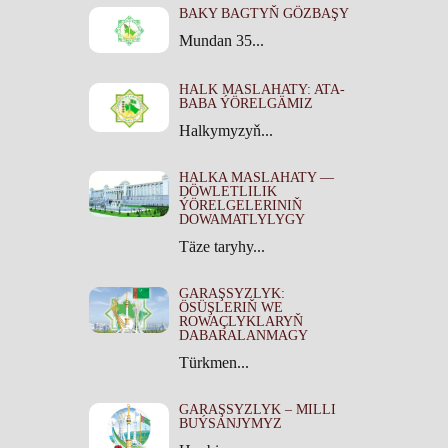
BAKY BAGTYŇ GÖZBAŞY
Mundan 35...
HALK MASLAHATY: ATA-
BABA ÝÖRELGÄMIZ
Halkymyzyň...
HALKA MASLAHATY —
DÖWLETLILIK
ÝÖRELGELERINIŇ
DOWAMATLYLYGY
Täze taryhy...
GARAŞSYZLYK:
ÖSÜŞLERIŇ WE
ROWAÇLYKLARYŇ
DABARALANMAGY
Türkmen...
GARAŞSYZLYK – MILLI
BUÝSANJYMYZ