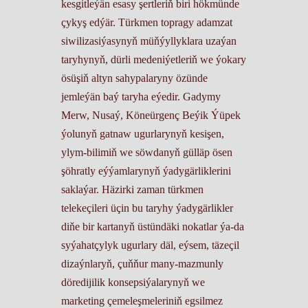
kesgitleýän esasy şertleriň biri hökmünde
çykyş edýär. Türkmen topragy adamzat
siwilizasiýasynyň müňýyllyklara uzaýan
taryhynyň, dürli medeniýetleriň we ýokary
ösüşiň altyn sahypalaryny özünde
jemleýän baý taryha eýedir. Gadymy
Merw, Nusaý, Köneürgenç Beýik Ýüpek
ýolunyň gatnaw ugurlarynyň kesişen,
ylym-bilimiň we söwdanyň gülläp ösen
şöhratly eýýamlarynyň ýadygärliklerini
saklaýar. Häzirki zaman türkmen
telekeçileri üçin bu taryhy ýadygärlikler
diňe bir kartanyň üstündäki nokatlar ýa-da
syýahatçylyk ugurlary däl, eýsem, täzeçil
dizaýnlaryň, çuňňur many-mazmunly
döredijilik konsepsiýalarynyň we
marketing çemeleşmeleriniň egsilmez