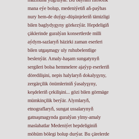
mana eýe bolup, medeniýetiň aň-paýhas
nury hem-de duýgy-düşünjeleriň tämizligi
bilen baglydygyny görkezýär. Hepdeligiň
çäklerinde guralýan konsertlerde milli
aýdym-sazlaryň häzirki zaman eserleri
bilen utgaşmagy uly ruhubelentlige
beslenýär. Amaly-haşam sungatynyň
sergileri bolsa hemmelere ajaýyp eserleriň
döredilişini, nepis halylaryň dokalyşyny,
zergärçilik önümleriniň ýasalyşyny,
keşdeleriň çekilişini... gözi bilen görmäge
mümkinçilik berýär. Alymlaryň,
etnograflaryň, sungat ussalarynyň
gatnaşmagynda guralýan ylmy-amaly
maslahatlar Medeniýet hepdeliginiň
möhüm bölegi bolup durýar. Bu çärelerde