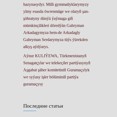
hazynasydyr. Milli gymmatlyklarymyzy
ylmy esasda öwrenmäge we olaryň şan-
şöhratyny dünýä ýaýmaga giň
mümkinçilikleri döredýän Gahryman
Arkadagymyza hem-de Arkadagly
Gahryman Serdarymyza tüýs ýürekden
alkyş aýdýarys.
Aýnur KULIÝEWA, Türkmenistanyň
Senagatçylar we telekeçiler partiýasynyň
Aşgabat şäher komitetiniň Guramaçylyk
we syýasy işler bölüminiň partiýa
guramaçysy
Последние статьи