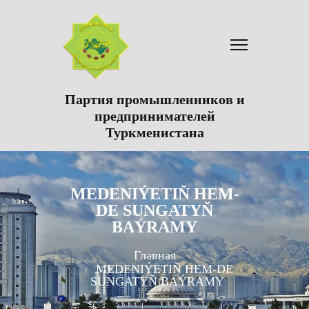
Партия промышленников и
предпринимателей
Туркменистана
MEDENIÝETIŇ HEM-
DE SUNGATYŇ
BAÝRAMY
Главная
MEDENIÝETIŇ HEM-DE
SUNGATYŇ BAÝRAMY