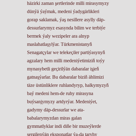
häzirki zaman şertlerinde milli mirasymyzy
dünýä ýaýmak, medeni ýadygärlikleri
gorap saklamak, ýaş nesillere asylly däp-
dessurlarymyz esasynda bilim we terbiýe
bermek ýaly wezipeler ara alnyp
maslahatlaşylýar. Türkmenistanyň
Senagatçylar we telekeçiler partiýasynyň
agzalary hem milli medeniýetimiziň toýy
mynasybetli geçirilýän dabaralar işjeň
gatnaşýarlar. Bu dabaralar biziň ählimizi
täze üstünliklere ruhlandyryp, halkymyzyň
baý medeni hem-de ruhy mirasyna
buýsanjymyzy artdyrýar. Medeniýet,
gadymy däp-dessurlar we ata-
babalarymyzdan miras galan
gymmatlyklar indi diňe bir muzeýlerde
sergilenýän eksponatlar ýa-da taryhy