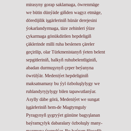
mirasyny gorap saklamaga, öwrenmäge
we bütin dünýäde giňden wagyz etmäge,
döredijilik işgärleriniň hünär derejesini
ýokarlandyrmaga, täze zehinleri ýüze
çykarmaga gönükdirilen hepdeligiň
çäklerinde milli ruha beslenen çäreler
geçirilip, olar Türkmenistanyň ýeten belent
sepgitleriniň, halkyň ruhubelentliginiň,
abadan durmuşynyň çeper beýanyna
öwrülýär. Medeniýet hepdeliginiň
maksatnamasy bu ýyl özboluşlylygy we
ruhlandyryjylygy bilen tapawutlanýar.
Asylly däbe görä, Medeniýet we sungat
işgärleriniň hem-de Magtymguly
Pyragynyň şygryýet gününe bagyşlanan
baýramçylyk dabaralary özboluşly many-
mazmuna ýugrulýar. Bu baýram filosofik