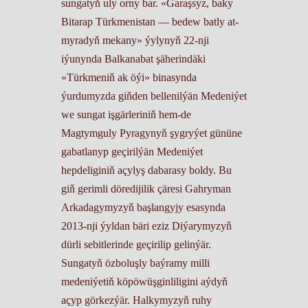
sungatyň uly orny bar. «Garaşsyz, baky
Bitarap Türkmenistan — bedew batly at-
myradyň mekany» ýylynyň 22-nji
iýunynda Balkanabat şäherindäki
«Türkmeniň ak öýi» binasynda
ýurdumyzda giňden bellenilýän Medeniýet
we sungat işgärleriniň hem-de
Magtymguly Pyragynyň şygryýet gününe
gabatlanyp geçirilýän Medeniýet
hepdeliginiň açylyş dabarasy boldy. Bu
giň gerimli döredijilik çäresi Gahryman
Arkadagymyzyň başlangyjy esasynda
2013-nji ýyldan bäri eziz Diýarymyzyň
dürli sebitlerinde geçirilip gelinýär.
Sungatyň özboluşly baýramy milli
medeniýetiň köpöwüşginliligini aýdyň
açyp görkezýär. Halkymyzyň ruhy