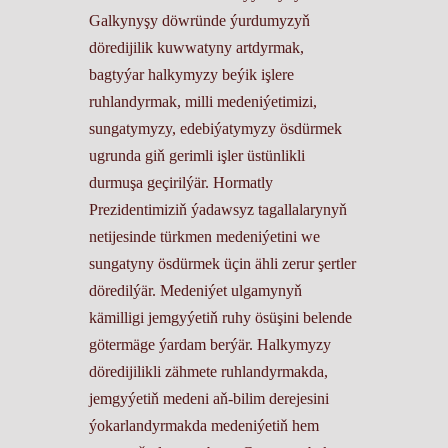
Galkynyşy döwründe ýurdumyzyň
döredijilik kuwwatyny artdyrmak,
bagtyýar halkymyzy beýik işlere
ruhlandyrmak, milli medeniýetimizi,
sungatymyzy, edebiýatymyzy ösdürmek
ugrunda giň gerimli işler üstünlikli
durmuşa geçirilýär. Hormatly
Prezidentimiziň ýadawsyz tagallalarynyň
netijesinde türkmen medeniýetini we
sungatyny ösdürmek üçin ähli zerur şertler
döredilýär. Medeniýet ulgamynyň
kämilligi jemgyýetiň ruhy ösüşini belende
götermäge ýardam berýär. Halkymyzy
döredijilikli zähmete ruhlandyrmakda,
jemgyýetiň medeni aň-bilim derejesini
ýokarlandyrmakda medeniýetiň hem