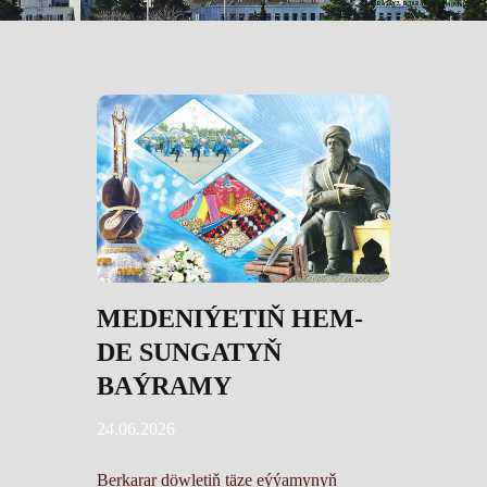
MEDENIÝETIŇ HEM-
DE SUNGATYŇ
BAÝRAMY
24.06.2026
Berkarar döwletiň täze eýýamynyň