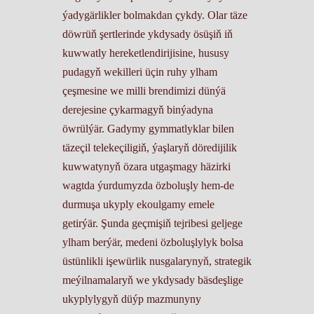
ýadygärlikler bolmakdan çykdy. Olar täze
döwrüň şertlerinde ykdysady ösüşiň iň
kuwwatly hereketlendirijisine, hususy
pudagyň wekilleri üçin ruhy ylham
çeşmesine we milli brendimizi dünýä
derejesine çykarmagyň binýadyna
öwrülýär. Gadymy gymmatlyklar bilen
täzeçil telekeçiligiň, ýaşlaryň döredijilik
kuwwatynyň özara utgaşmagy häzirki
wagtda ýurdumyzda özboluşly hem-de
durmuşa ukyply ekoulgamy emele
getirýär. Şunda geçmişiň tejribesi geljege
ylham berýär, medeni özboluşlylyk bolsa
üstünlikli işewürlik nusgalarynyň, strategik
meýilnamalaryň we ykdysady bäsdeşlige
ukyplylygyň düýp mazmunyny