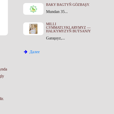
BAKY BAGTYŇ GÖZBAŞY.
Mundan 35...
MILLI
GYMMATLYKLARYMYZ —
HALKYMYZYŇ BUÝSANJY
Garaşsyz,...
Далее
synda
gly
ir.