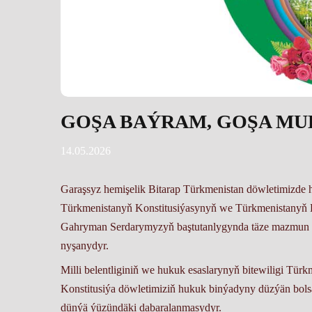
GOŞA BAÝRAM, GOŞA M
14.05.2026
Garaşsyz hemişelik Bitarap Türkmenistan döwletimizde her
Türkmenistanyň Konstitusiýasynyň we Türkmenistanyň D
Gahryman Serdarymyzyň baştutanlygynda täze mazmun bi
nyşanydyr.
Milli belentliginiň we hukuk esaslarynyň bitewiligi Tü
Konstitusiýa döwletimiziň hukuk binýadyny düzýän bols
dünýä ýüzündäki dabaralanmasydyr.