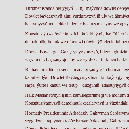
Türkmenistanda her ýylyň 18-nji maýynda döwlet dereje
Döwlet baýdagynyň güni ýurdumyzyň iň uly we ähmiýetli
halkymyzyň mukaddesliklerine bolan sarpasyny we agzybi
Konstitusiýa – döwletimiziň hukuk binýadydyr. Ol her b
demokratik, hukuk we dünýewi döwlet ýörelgelerini berk
Döwlet Baýdagy – Garaşsyzlygymyzyň, bitewiligimiziň 
ýaşyl reňk, bäş sany göl, aý we ýyldyzlar türkmen halkyn
Bu baýram diňe bir senenamadaky şanly gün bolman, eý
kabul edilýär. Döwlet Baýdagymyz biziň bir baýdagyň aş
sarpa, ýurtda kanun we tertip – düzgüniň, adalatlylygy
Halk Maslahatynyň işiniň kämilleşdirilmegi we möhüm dö
Konstitusiýamyzyň demokratik esaslarynyň iş ýüzündäki
Hormatly Prezidentimiz Arkadagly Gahryman Serdarymyz
sepgitlere tarap ynamly öňe barýar. Arkadagly Gahryma
Döwletdir!» diýen şygary esasynda durmuşa geçirilýän 