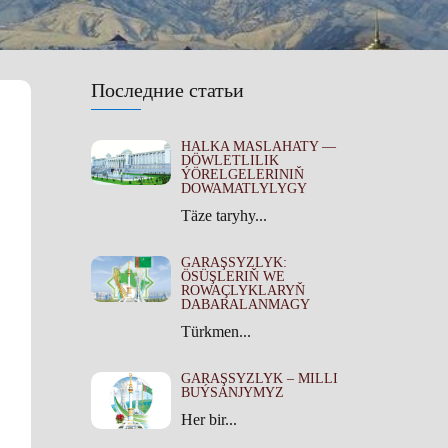
Последние статьи
HALKA MASLAHATY —
DÖWLETLILIK
ÝÖRELGELERINIŇ
DOWAMATLYLYGY
Täze taryhy...
GARAŞSYZLYK:
ÖSÜŞLERIŇ WE
ROWAÇLYKLARYŇ
DABARALANMAGY
Türkmen...
GARAŞSYZLYK – MILLI
BUÝSANJYMYZ
Her bir...