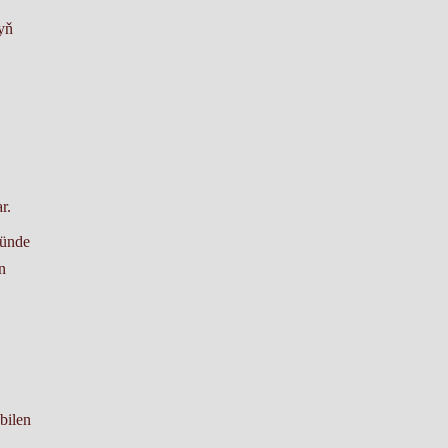
yň
r.
münde
n
bilen