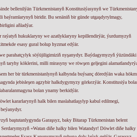
sinde bellenilýän Türkmenistanyň Konstitusiýasynyň we Türkmenistan
 baýramlarynyň biridir. Bu senäniň bir günde utgaşdyrylmagy,
rligini aňladýar.
ir raýatyň hukuklaryny we azatlyklaryny kepillendirýär, ýurdumyzyň
itmekde esasy gural bolup hyzmat edýär.
we parahatçylyk söýüjiligimiziň nyşanydyr. Baýdagymyzyň ýüzündäki
yň taryhy köklerini, milli mirasyny we röwşen geljegini alamatlandyrýa
sem her bir türkmenistanlynyň kalbynda buýsanç döredýän waka hök
agynda jebisleşen agzybir halkdygymyzy görkezýär. Konstitusiýa bola
ň dabaralanmagyna bolan ynamy berkidýär.
wlet kararlarynyň halk bilen maslahatlaşylyp kabul edilmegi,
 beýanydyr.
yň baştutanlygynda Garaşsyz, baky Bitarap Türkmenistan belent
n Serdarymyzyň «Watan diňe halky bilen Watandyr! Döwlet diňe halky 
özgertmeler Esasy Kanunymyzyň ruhuna doly laýyk gelýär.
Garaşsyz,