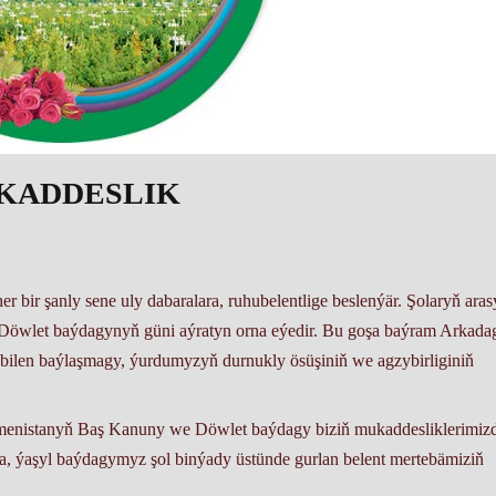
UKADDESLIK
 bir şanly sene uly dabaralara, ruhubelentlige beslenýär. Şolaryň ara
öwlet baýdagynyň güni aýratyn orna eýedir. Bu goşa baýram Arkada
len baýlaşmagy, ýurdumyzyň durnukly ösüşiniň we agzybirliginiň
rkmenistanyň Baş Kanuny we Döwlet baýdagy biziň mukaddesliklerimizd
a, ýaşyl baýdagymyz şol binýady üstünde gurlan belent mertebämiziň