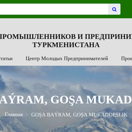
 ПРОМЫШЛЕННИКОВ И ПРЕДПРИНИ
ТУРКМЕНИСТАНА
татьи
Центр Молодых Предпринимателей
Про
BAÝRAM, GOŞA MUKAD
Главная
GOŞA BAÝRAM, GOŞA MUKADDESLIK