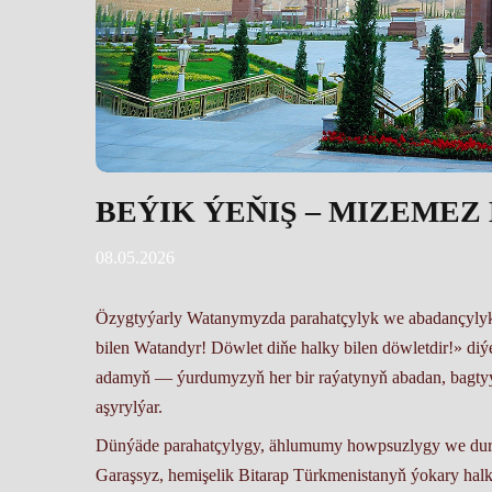
BEÝIK ÝEŇIŞ – MIZEMEZ
08.05.2026
Özygtyýarly Watanymyzda parahatçylyk we abadançylyk r
bilen Watandyr! Döwlet diňe halky bilen döwletdir!» di
adamyň — ýurdumyzyň her bir raýatynyň abadan, bagtyýar
aşyrylýar.
Dünýäde parahatçylygy, ählumumy howpsuzlygy we durnu
Garaşsyz, hemişelik Bitarap Türkmenistanyň ýokary halk