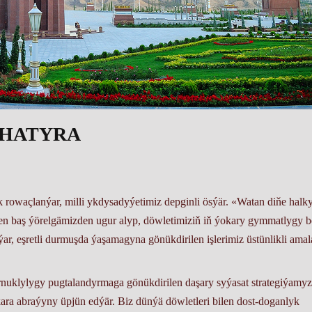
 HATYRA
owaçlanýar, milli ykdysadyýetimiz depginli ösýär. «Watan diňe halk
ýen baş ýörelgämizden ugur alyp, döwletimiziň iň ýokary gymmatlygy b
, eşretli durmuşda ýaşamagyna gönükdirilen işlerimiz üstünlikli amal
klylygy pugtalandyrmaga gönükdirilen daşary syýasat strategiýamyz
ara abraýyny üpjün edýär. Biz dünýä döwletleri bilen dost-doganlyk