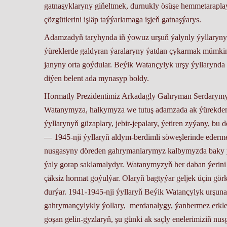
gatnaşyklaryny giňeltmek, durnukly ösüşe hemmetarapl
çözgütlerini işläp taýýarlamaga işjeň gatnaşýarys.
Adamzadyň taryhynda iň ýowuz urşuň ýalynly ýyllaryny
ýüreklerde galdyran ýaralaryny ýatdan çykarmak mümki
janyny orta goýdular. Beýik Watançylyk urşy ýyllarynda
diýen belent ada mynasyp boldy.
Hormatly Prezidentimiz Arkadagly Gahryman Serdarym
Watanymyza, halkymyza we tutuş adamzada ak ýürekden 
ýyllarynyň güzaplary, jebir-jepalary, ýetiren zyýany, 
— 1945-nji ýyllaryň aldym-berdimli söweşlerinde eder
nusgasyny döreden gahrymanlarymyz kalbymyzda baky ýaş
ýaly gorap saklamalydyr. Watanymyzyň her daban ýerini
çäksiz hormat goýulýar. Olaryň bagtyýar geljek üçin gör
durýar. 1941-1945-nji ýyllaryň Beýik Watançylyk urşuna
gahrymançylykly ýollary, merdanalygy, ýanbermez erkler
goşan gelin-gyzlaryň, şu günki ak saçly enelerimiziň nu