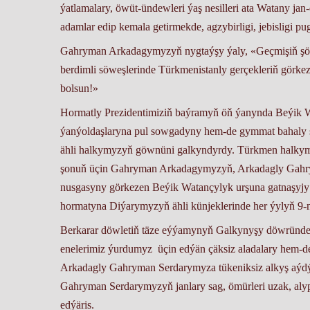
ýatlamalary, öwüt-ündewleri ýaş nesilleri ata Watany jan-
adamlar edip kemala getirmekde, agzybirligi, jebisligi p
Gahryman Arkadagymyzyň nygtaýşy ýaly, «Geçmişiň şöhr
berdimli söweşlerinde Türkmenistanly gerçekleriň görk
bolsun!»
Hormatly Prezidentimiziň baýramyň öň ýanynda Beýik Wa
ýanýoldaşlaryna pul sowgadyny hem-de gymmat bahaly 
ähli halkymyzyň göwnüni galkyndyrdy. Türkmen halkymy
şonuň üçin Gahryman Arkadagymyzyň, Arkadagly Gahry
nusgasyny görkezen Beýik Watançylyk urşuna gatnaşyjy
hormatyna Diýarymyzyň ähli künjeklerinde her ýylyň 9
Berkarar döwletiň täze eýýamynyň Galkynyşy döwründe 
enelerimiz ýurdumyz üçin edýän çäksiz aladalary hem-
Arkadagly Gahryman Serdarymyza tükeniksiz alkyş aýd
Gahryman Serdarymyzyň janlary sag, ömürleri uzak, aly
edýäris.