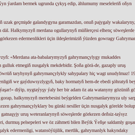
aýyn ýardam bermek ugrunda çykyş edip, ählumumy meseleleriň oňyn
ň uzak geçmişde galandygyna garamazdan, onuň pajygaly wakalaryny
n däl. Halkymyzyň merdana ogullarynyň müňlerçesi elhenç söweşlerde
 görkezen edermenlikleri üçin ildeşlerimiziň ýüzden gowragy Gahryma
yzyň: «Merdana ata-babalarymyzyň gahrymançylygy mukaddes
gulluk etmegiň nusgalyk mekdebidir. Şoňa görä-de, gazaply uruş
bu döwrüň taryhynyň gahrymançylykly sahypalary hiç wagt unudylmaz! 1
menligiň we gaýduwsyzlygyň, baky hormatyň hem-de ebedi şöhratyň be
ar!» diýip, nygtaýyşy ýaly her bir adam öz ata watanyny gözüniň gö
 gorap, halkymyzyň mertebesini beýgelden Gahrymanlarymyza uly sar
kezen gahrymançylyklary bu günki nesiller üçin nusgalyk görelde bolu
 gatnaşyjy uruş weteranlarynyň söweşlerde görkezen deňsiz-taýsyz
i, durmuş pelsepeleri we öz zähmeti bilen Beýik Ýeňşe saldamly goşa
sgalyk edermenligi, watansöýüjilik, mertlik, gahrymanlyk hakyndaky