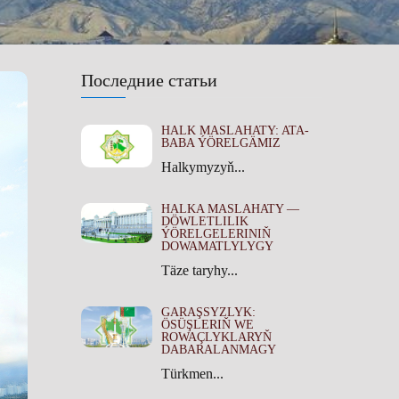
Последние статьи
HALK MASLAHATY: ATA-
BABA ÝÖRELGÄMIZ
Halkymyzyň...
HALKA MASLAHATY —
DÖWLETLILIK
ÝÖRELGELERINIŇ
DOWAMATLYLYGY
Täze taryhy...
GARAŞSYZLYK:
ÖSÜŞLERIŇ WE
ROWAÇLYKLARYŇ
DABARALANMAGY
Türkmen...