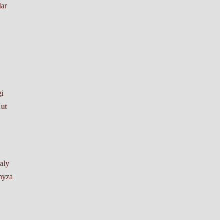
lar
i
Hut
aly
myza