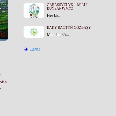
GARAŞSYZLYK – MILLI
BUÝSANJYMYZ
Her bir...
BAKY BAGTYŇ GÖZBAŞY.
Mundan 35...
Далее
y
olan
a