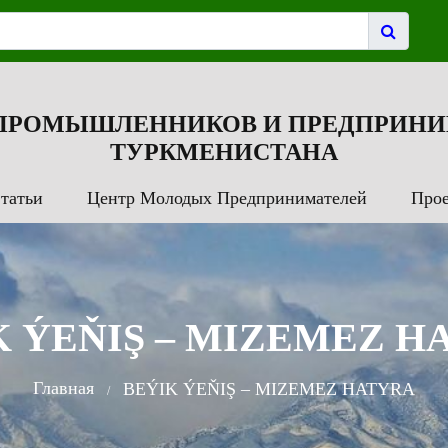
 ПРОМЫШЛЕННИКОВ И ПРЕДПРИНИ
ТУРКМЕНИСТАНА
татьи
Центр Молодых Предпринимателей
Про
K ÝEŇIŞ – MIZEMEZ H
Главная
BEÝIK ÝEŇIŞ – MIZEMEZ HATYRA