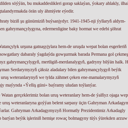
dilden söýýän, bu mukaddeslikleri gorap saklaýan, ýokary ahlakly, ilha
ugtalandyrmakda örän uly ähmiýete eýedir.
aty biziň şu günümiziň buýsanjydyr. 1941-1945-nji ýyllaryň aldym-
ezen gahrymançylygyna, edermenligine baky hormat we edebi şöhrat
tançylyk urşuna gatnaşyjylara hem-de uruşda wepat bolan esgerleriň
sowgatlary dabaraly ýagdaýda gowşurmak barada Permana gol çekmeg
z gahrymançylygyň, mertligiň-merdanalygyň, gadryny bilýän halk. 
man Serdarymyzyň çäksiz aladalary bilen gahrymançylygyň beýik
 uruş weteranlarynyň we tylda zähmet çeken ene-mamalarymyzyň
-njy maýynda «Ýeňiş güni» baýramy uludan toýlanýar.
Watan gerçeklerimiz bolan uruş weteranlary hem-de ýalňyz ojaga wep
de uruş weteranlaryna goýýan belent sarpasy üçin Gahryman Arkadagy
ýarlar. Gahryman Arkadagymyzyň Hormatly Prezidentimiz Arkadagly
p barýan beýik işleriniň hemişe rowaç bolmagyny tüýs ýürekden arzuw