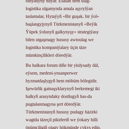
binýadyny tutýar. Esasan hem ulag-
logistika ulgamynda amala aşyrylýan
taslamalar, Hytaýyň «Bir guşak, bir ýol»
başlangyjynyň Türkmenistanyň «Beýik
Ýüpek ýolunyň galkynyşy» strategiýasy
bilen utgaşmagy hususy awtoulag we
logistika kompaniýalary üçin täze
mümkinçilikleri döredýär.
​Bu halkara forum diňe bir ykdysady däl,
eýsem, medeni-ynsanperwer
hyzmatdaşlygyň hem möhüm bölegidir.
Işewürlik gatnaşyklarynyň berkemegi iki
halkyň arasyndaky dostlugyň has-da
pugtalanmagyna şert döredýär.
Türkmenistanyň hususy pudagy häzirki
wagtda täzeçil pikirleriň we ýokary hilli
önümçiligiň ojagy hökmünde çykyş edip,