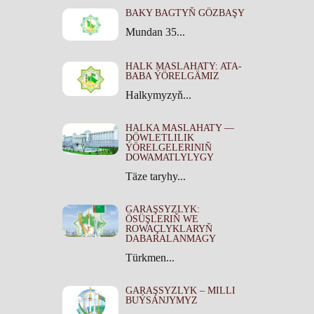
BAKY BAGTYŇ GÖZBAŞY
Mundan 35...
HALK MASLAHATY: ATA-
BABA ÝÖRELGÄMIZ
Halkymyzyň...
HALKA MASLAHATY —
DÖWLETLILIK
ÝÖRELGELERINIŇ
DOWAMATLYLYGY
Täze taryhy...
GARAŞSYZLYK:
ÖSÜŞLERIŇ WE
ROWAÇLYKLARYŇ
DABARALANMAGY
Türkmen...
GARAŞSYZLYK – MILLI
BUÝSANJYMYZ