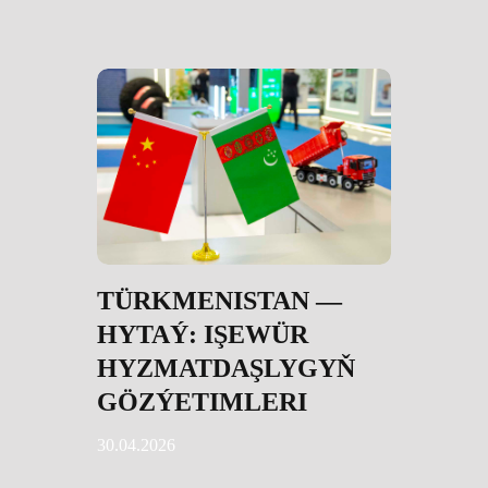
TÜRKMENISTAN —
HYTAÝ: IŞEWÜR
HYZMATDAŞLYGYŇ
GÖZÝETIMLERI
30.04.2026