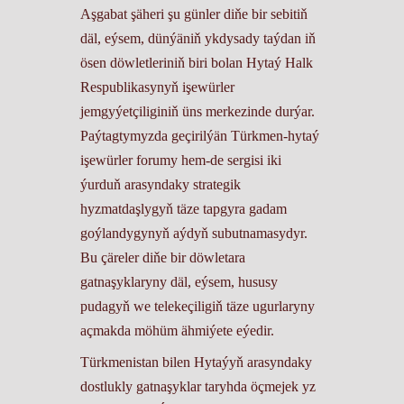
Aşgabat şäheri şu günler diňe bir sebitiň
däl, eýsem, dünýäniň ykdysady taýdan iň
ösen döwletleriniň biri bolan Hytaý Halk
Respublikasynyň işewürler
jemgyýetçiliginiň üns merkezinde durýar.
Paýtagtymyzda geçirilýän Türkmen-hytaý
işewürler forumy hem-de sergisi iki
ýurduň arasyndaky strategik
hyzmatdaşlygyň täze tapgyra gadam
goýlandygynyň aýdyň subutnamasydyr.
Bu çäreler diňe bir döwletara
gatnaşyklaryny däl, eýsem, hususy
pudagyň we telekeçiligiň täze ugurlaryny
açmakda möhüm ähmiýete eýedir.
Türkmenistan bilen Hytaýyň arasyndaky
dostlukly gatnaşyklar taryhda öçmejek yz