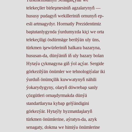
telekeçiler birleşmesiniň agzalarynyň —
hususy pudagyň wekilleriniň ornunyň ep-
esli artmagydyr. Hormatly Prezidentimiz
baştutanlygynda ýurdumyzda kiçi we orta
telekeçiligi ösdürmäge berilýän uly üns,
türkmen işewürleriniň halkara bazaryna,
hususan-da, dünýäniň iň uly bazary bolan
Hytaýa çykmagyna giň ýol açýar. Sergide
görkezilýän önümler we tehnologiýalar iki
ýurduň önümçilik kuwwatynyň nähili
ýokarydygyny, olaryň döwrebap sanly
çözgütleri ornaşdyrmakda dünýä
standartlaryna kybap gelýändigini
görkezýär. Hytaýly hyzmatdaşlaryň
türkmen önümlerine, aýratyn-da, azyk
senagaty, dokma we himiýa önümlerine