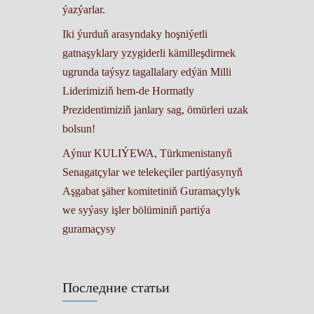
ýazýarlar.
Iki ýurduň arasyndaky hoşniýetli
gatnaşyklary yzygiderli kämilleşdirmek
ugrunda taýsyz tagallalary edýän Milli
Liderimiziň hem-de Hormatly
Prezidentimiziň janlary sag, ömürleri uzak
bolsun!
Aýnur KULIÝEWA, Türkmenistanyň
Senagatçylar we telekeçiler partiýasynyň
Aşgabat şäher komitetiniň Guramaçylyk
we syýasy işler bölüminiň partiýa
guramaçysy
Последние статьи