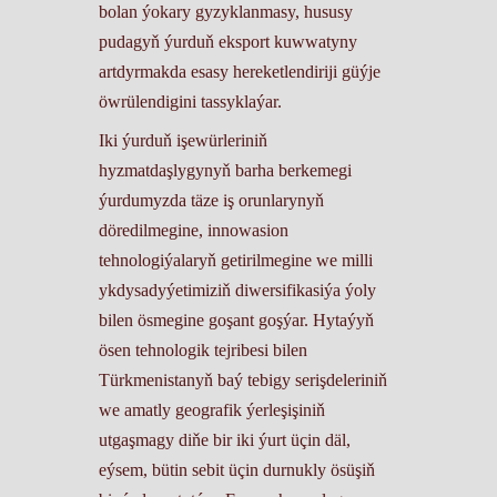
bolan ýokary gyzyklanmasy, hususy
pudagyň ýurduň eksport kuwwatyny
artdyrmakda esasy hereketlendiriji güýje
öwrülendigini tassyklaýar.
​Iki ýurduň işewürleriniň
hyzmatdaşlygynyň barha berkemegi
ýurdumyzda täze iş orunlarynyň
döredilmegine, innowasion
tehnologiýalaryň getirilmegine we milli
ykdysadyýetimiziň diwersifikasiýa ýoly
bilen ösmegine goşant goşýar. Hytaýyň
ösen tehnologik tejribesi bilen
Türkmenistanyň baý tebigy serişdeleriniň
we amatly geografik ýerleşişiniň
utgaşmagy diňe bir iki ýurt üçin däl,
eýsem, bütin sebit üçin durnukly ösüşiň