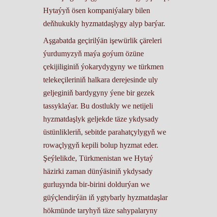
Hytaýyň ösen kompaniýalary bilen
deňhukukly hyzmatdaşlygy alyp barýar.
Aşgabatda geçirilýän işewürlik çäreleri
ýurdumyzyň maýa goýum özüne
çekijiliginiň ýokarydygyny we türkmen
telekeçileriniň halkara derejesinde uly
geljeginiň bardygyny ýene bir gezek
tassyklaýar. Bu dostlukly we netijeli
hyzmatdaşlyk geljekde täze ykdysady
üstünlikleriň, sebitde parahatçylygyň we
rowaçlygyň kepili bolup hyzmat eder.
Şeýlelikde, Türkmenistan we Hytaý
häzirki zaman dünýäsiniň ykdysady
gurluşynda bir-birini doldurýan we
güýçlendirýän iň ygtybarly hyzmatdaşlar
hökmünde taryhyň täze sahypalaryny