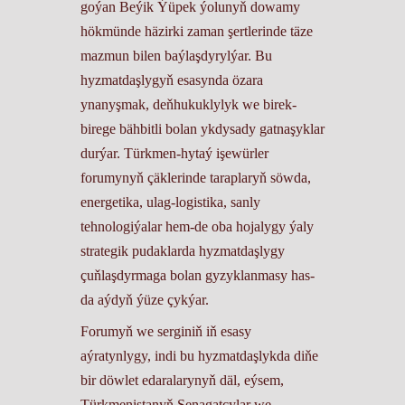
goýan Beýik Ýüpek ýolunyň dowamy
hökmünde häzirki zaman şertlerinde täze
mazmun bilen baýlaşdyrylýar. Bu
hyzmatdaşlygyň esasynda özara
ynanyşmak, deňhukuklylyk we birek-
birege bähbitli bolan ykdysady gatnaşyklar
durýar. Türkmen-hytaý işewürler
forumynyň çäklerinde taraplaryň söwda,
energetika, ulag-logistika, sanly
tehnologiýalar hem-de oba hojalygy ýaly
strategik pudaklarda hyzmatdaşlygy
çuňlaşdyrmaga bolan gyzyklanmasy has-
da aýdyň ýüze çykýar.
​Forumyň we serginiň iň esasy
aýratynlygy, indi bu hyzmatdaşlykda diňe
bir döwlet edaralarynyň däl, eýsem,
Türkmenistanyň Senagatçylar we