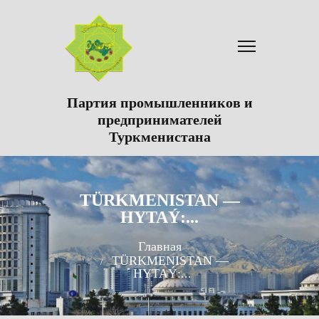
Партия промышленников и
предпринимателей
Туркменистана
TÜRKMENISTAN —
HYTAÝ:...
Главная
TÜRKMENISTAN —
HYTAÝ:...