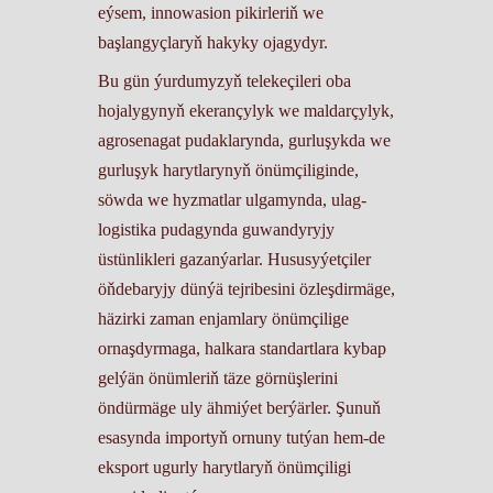
eýsem, innowasion pikirleriň we
başlangyçlaryň hakyky ojagydyr.
Bu gün ýurdumyzyň telekeçileri oba
hojalygynyň ekerançylyk we maldarçylyk,
agrosenagat pudaklarynda, gurluşykda we
gurluşyk harytlarynyň önümçiliginde,
söwda we hyzmatlar ulgamynda, ulag-
logistika pudagynda guwandyryjy
üstünlikleri gazanýarlar. Hususyýetçiler
öňdebaryjy dünýä tejribesini özleşdirmäge,
häzirki zaman enjamlary önümçilige
ornaşdyrmaga, halkara standartlara kybap
gelýän önümleriň täze görnüşlerini
öndürmäge uly ähmiýet berýärler. Şunuň
esasynda importyň ornuny tutýan hem-de
eksport ugurly harytlaryň önümçiligi