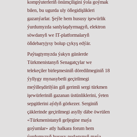
kompýuterleriň önümçiligini ýola goýmak
bilen, bu ugurda uly öňegidişlikleri
gazanýarlar. Şeýle hem hususy işewürlik
ýurdumyzda sanlylaşdyrmagyň, elektron
söwdanyň we IT-platformalaryň
öňdebaryjysy bolup çykyş edýär.
Paýtagtymyzda ýakyn günlerde
Türkmenistanyň Senagatçylar we
telekeçiler birleşmesiniň döredilmeginiň 18
ýyllygy mynasybetli geçirilmegi
meýilleşdirilýän giň gerimli sergi türkmen
işewürleriniň gazanan üstünliklerini, ýeten
sepgitlerini aýdyň görkezer. Serginiň
çäklerinde geçirilmegi asylly däbe öwrülen
«Türkmenistanyň geljegine maýa
goýumlar» atly halkara forum hem
ýurdumyzyň hususy pudagynyň maýa