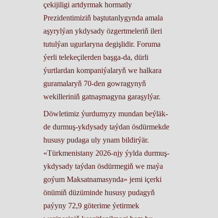
çekijiligi artdyrmak hormatly
Prezidentimiziň baştutanlygynda amala
aşyrylýan ykdysady özgertmeleriň ileri
tutulýan ugurlaryna degişlidir. Foruma
ýerli telekeçilerden başga-da, dürli
ýurtlardan kompaniýalaryň we halkara
guramalaryň 70-den gowragynyň
wekilleriniň gatnaşmagyna garaşylýar.
Döwletimiz ýurdumyzy mundan beýläk-
de durmuş-ykdysady taýdan ösdürmekde
hususy pudaga uly ynam bildirýär.
«Türkmenistany 2026-njy ýylda durmuş-
ykdysady taýdan ösdürmegiň we maýa
goýum Maksatnamasynda» jemi içerki
önümiň düzüminde hususy pudagyň
paýyny 72,9 göterime ýetirmek