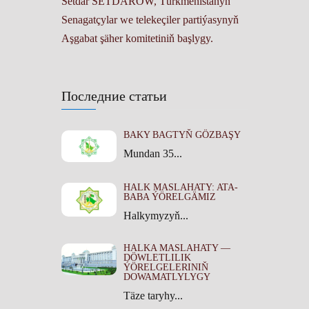
Setdar SETDAROW, Türkmenistanyň
Senagatçylar we telekeçiler partiýasynyň
Aşgabat şäher komitetiniň başlygy.
Последние статьи
BAKY BAGTYŇ GÖZBAŞY
Mundan 35...
HALK MASLAHATY: ATA-
BABA ÝÖRELGÄMIZ
Halkymyzyň...
HALKA MASLAHATY —
DÖWLETLILIK
ÝÖRELGELERINIŇ
DOWAMATLYLYGY
Täze taryhy...