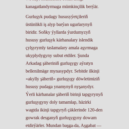
kanagatlandyrmaga mümkinçilik berýär.
Gurluşyk pudagy hususyýetçileriň
üstünlikli iş alyp barýan ugurlarynyň
biridir. Soňky ýyllarda ýurdumyzyň
hususy gurluşyk kärhanalary islendik
çylşyrymly taslamalary amala aşyrmaga
ukyplydygyny subut etdiler. Şunda
Arkadag şäheriniň gurluşygy aýratyn
bellenilmäge mynasypdyr. Sebitde ilkinji
«akylly şäheriň» gurluşygy döwletimiziň
hususy pudaga ynamynyň nyşanydyr.
Ýerli kärhanalar şäheriň birinji tapgyrynyň
gurluşygyny doly tamamlap, häzirki
wagtda ikinji tapgyryň çäklerinde 120-den
gowrak desganyň gurluşygyny dowam
etdirýärler. Mundan başga-da, Aşgabat —