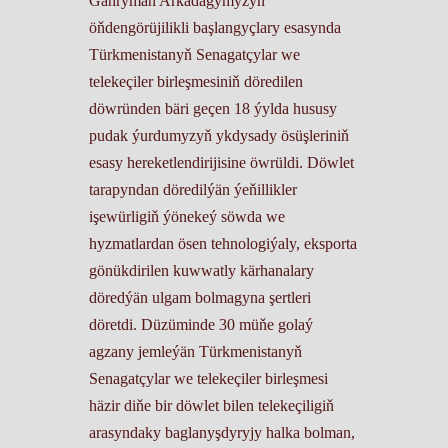
Gahryman Arkadagymyzyň
öňdengörüjilikli başlangyçlary esasynda
Türkmenistanyň Senagatçylar we
telekeçiler birleşmesiniň döredilen
döwründen bäri geçen 18 ýylda hususy
pudak ýurdumyzyň ykdysady ösüşleriniň
esasy hereketlendirijisine öwrüldi. Döwlet
tarapyndan döredilýän ýeňillikler
işewürligiň ýönekeý söwda we
hyzmatlardan ösen tehnologiýaly, eksporta
gönükdirilen kuwwatly kärhanalary
döredýän ulgam bolmagyna şertleri
döretdi. Düzüminde 30 müňe golaý
agzany jemleýän Türkmenistanyň
Senagatçylar we telekeçiler birleşmesi
häzir diňe bir döwlet bilen telekeçiligiň
arasyndaky baglanyşdyryjy halka bolman,