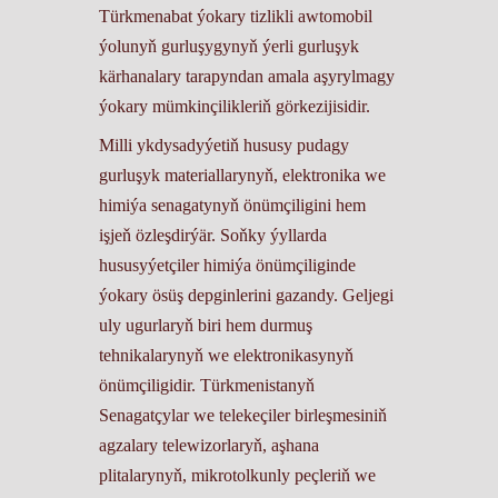
Türkmenabat ýokary tizlikli awtomobil
ýolunyň gurluşygynyň ýerli gurluşyk
kärhanalary tarapyndan amala aşyrylmagy
ýokary mümkinçilikleriň görkezijisidir.
Milli ykdysadyýetiň hususy pudagy
gurluşyk materiallarynyň, elektronika we
himiýa senagatynyň önümçiligini hem
işjeň özleşdirýär. Soňky ýyllarda
hususyýetçiler himiýa önümçiliginde
ýokary ösüş depginlerini gazandy. Geljegi
uly ugurlaryň biri hem durmuş
tehnikalarynyň we elektronikasynyň
önümçiligidir. Türkmenistanyň
Senagatçylar we telekeçiler birleşmesiniň
agzalary telewizorlaryň, aşhana
plitalarynyň, mikrotolkunly peçleriň we