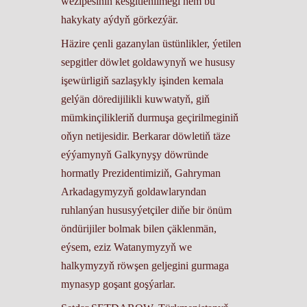
wezipesiniň kesgitlenilmegi hem bu
hakykaty aýdyň görkezýär.
Häzire çenli gazanylan üstünlikler, ýetilen
sepgitler döwlet goldawynyň we hususy
işewürligiň sazlaşykly işinden kemala
gelýän döredijilikli kuwwatyň, giň
mümkinçilikleriň durmuşa geçirilmeginiň
oňyn netijesidir. Berkarar döwletiň täze
eýýamynyň Galkynyşy döwründe
hormatly Prezidentimiziň, Gahryman
Arkadagymyzyň goldawlaryndan
ruhlanýan hususyýetçiler diňe bir önüm
öndürijiler bolmak bilen çäklenmän,
eýsem, eziz Watanymyzyň we
halkymyzyň röwşen geljegini gurmaga
mynasyp goşant goşýarlar.