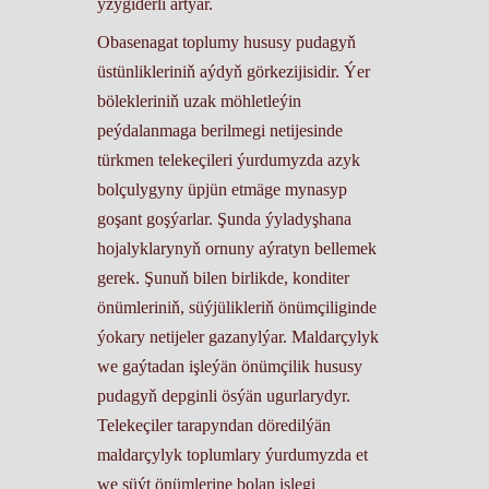
yzygiderli artýar.
Obasenagat toplumy hususy pudagyň
üstünlikleriniň aýdyň görkezijisidir. Ýer
bölekleriniň uzak möhletleýin
peýdalanmaga berilmegi netijesinde
türkmen telekeçileri ýurdumyzda azyk
bolçulygyny üpjün etmäge mynasyp
goşant goşýarlar. Şunda ýyladyşhana
hojalyklarynyň ornuny aýratyn bellemek
gerek. Şunuň bilen birlikde, konditer
önümleriniň, süýjülikleriň önümçiliginde
ýokary netijeler gazanylýar. Maldarçylyk
we gaýtadan işleýän önümçilik hususy
pudagyň depginli ösýän ugurlarydyr.
Telekeçiler tarapyndan döredilýän
maldarçylyk toplumlary ýurdumyzda et
we süýt önümlerine bolan islegi