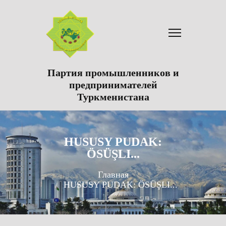
Партия промышленников и
предпринимателей
Туркменистана
HUSUSY PUDAK:
ÖSÜŞLI...
Главная
HUSUSY PUDAK: ÖSÜŞLI...