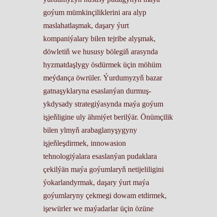
goýum mümkinçiliklerini ara alyp
maslahatlaşmak, daşary ýurt
kompaniýalary bilen tejribe alyşmak,
döwletiň we hususy bölegiň arasynda
hyzmatdaşlygy ösdürmek üçin möhüm
meýdança öwrüler. Ýurdumyzyň bazar
gatnaşyklaryna esaslanýan durmuş-
ykdysady strategiýasynda maýa goýum
işjeňligine uly ähmiýet berilýär. Önümçilik
bilen ylmyň arabaglanyşygyny
işjeňleşdirmek, innowasion
tehnologiýalara esaslanýan pudaklara
çekilýän maýa goýumlaryň netijeliligini
ýokarlandyrmak, daşary ýurt maýa
goýumlaryny çekmegi dowam etdirmek,
işewürler we maýadarlar üçin özüne