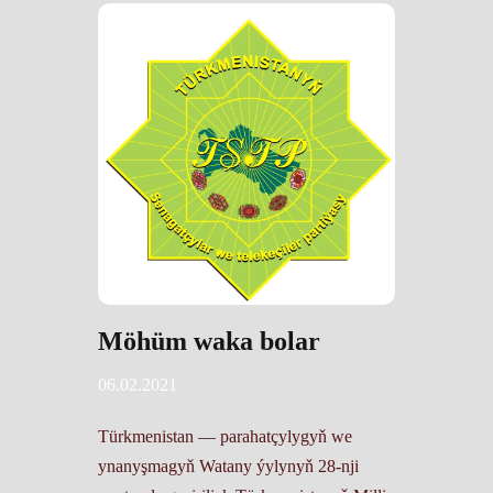
Möhüm waka bolar
06.02.2021
Türkmenistan — parahatçylygyň we
ynanyşmagyň Watany ýylynyň 28-nji