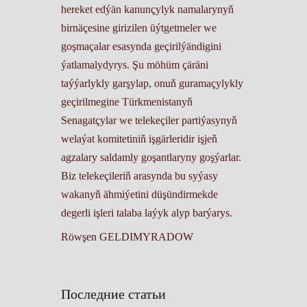
hereket edýän kanunçylyk namalarynyň
birnäçesine girizilen üýtgetmeler we
goşmaçalar esasynda geçirilýändigini
ýatlamalydyrys. Şu möhüm çäräni
taýýarlykly garşylap, onuň guramaçylykly
geçirilmegine Türkmenistanyň
Senagatçylar we telekeçiler partiýasynyň
welaýat komitetiniň işgärleridir işjeň
agzalary saldamly goşantlaryny goşýarlar.
Biz telekeçileriň arasynda bu syýasy
wakanyň ähmiýetini düşündirmekde
degerli işleri talaba laýyk alyp barýarys.
Röwşen GELDIMYRADOW
Последние статьи