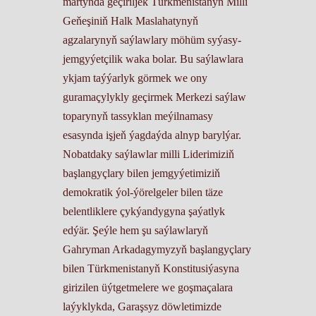
martynda geçiriljek Türkmenistanyň Milli
Geňeşiniň Halk Maslahatynyň
agzalarynyň saýlawlary möhüm syýasy-
jemgyýetçilik waka bolar. Bu saýlawlara
ykjam taýýarlyk görmek we ony
guramaçylykly geçirmek Merkezi saýlaw
toparynyň tassyklan meýilnamasy
esasynda işjeň ýagdaýda alnyp barylýar.
Nobatdaky saýlawlar milli Liderimiziň
başlangyçlary bilen jemgyýetimiziň
demokratik ýol-ýörelgeler bilen täze
belentliklere çykýandygyna şaýatlyk
edýär. Şeýle hem şu saýlawlaryň
Gahryman Arkadagymyzyň başlangyçlary
bilen Türkmenistanyň Konstitusiýasyna
girizilen üýtgetmelere we goşmaçalara
laýyklykda, Garaşsyz döwletimizde