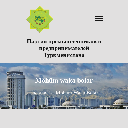
Партия промышленников и
предпринимателей
Туркменистана
Möhüm waka bolar
Главная
Möhüm Waka Bolar