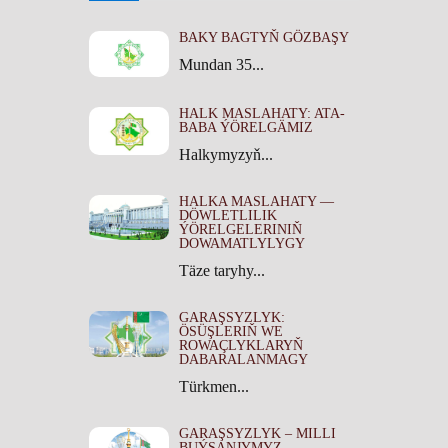
BAKY BAGTYŇ GÖZBAŞY
Mundan 35...
HALK MASLAHATY: ATA-
BABA ÝÖRELGÄMIZ
Halkymyzyň...
HALKA MASLAHATY —
DÖWLETLILIK
ÝÖRELGELERINIŇ
DOWAMATLYLYGY
Täze taryhy...
GARAŞSYZLYK:
ÖSÜŞLERIŇ WE
ROWAÇLYKLARYŇ
DABARALANMAGY
Türkmen...
GARAŞSYZLYK – MILLI
BUÝSANJYMYZ