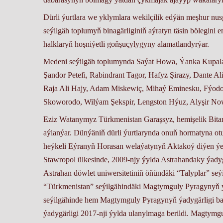
Dürli ýurtlara we yklymlara wekilçilik edýän meşhur nusg
seýilgäh toplumyň binagärliginiň aýratyn täsin bölegini 
halklaryň hoşniýetli goňşuçylygyny alamatlandyrýar.
Medeni seýilgäh toplumynda Saýat Howa, Ýanka Kupala,
Şandor Petefi, Rabindrant Tagor, Hafyz Şirazy, Dante 
Raja Ali Hajy, Adam Miskewiç, Mihaý Eminesku, Fýodo
Skoworodo, Wilýam Şekspir, Lengston Hýuz, Alyşir Nowa
Eziz Watanymyz Türkmenistan Garaşsyz, hemişelik Bitar
aýlanýar. Dünýäniň dürli ýurtlarynda onuň hormatyna o
heýkeli Eýranyň Horasan welaýatynyň Aktakoý diýen ýeri
Stawropol ülkesinde, 2009-njy ýylda Astrahandaky ýadyg
Astrahan döwlet uniwersitetiniň öňündäki “Talyplar” se
“Türkmenistan” seýilgähindäki Magtymguly Pyragynyň ýa
seýilgähinde hem Magtymguly Pyragynyň ýadygärligi ba
ýadygärligi 2017-nji ýylda ulanylmaga berildi. Magty