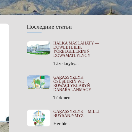
Последние статьи
HALKA MASLAHATY —
DÖWLETLILIK
ÝÖRELGELERINIŇ
DOWAMATLYLYGY
Täze taryhy...
GARAŞSYZLYK:
ÖSÜŞLERIŇ WE
ROWAÇLYKLARYŇ
DABARALANMAGY
Türkmen...
GARAŞSYZLYK – MILLI
BUÝSANJYMYZ
Her bir...