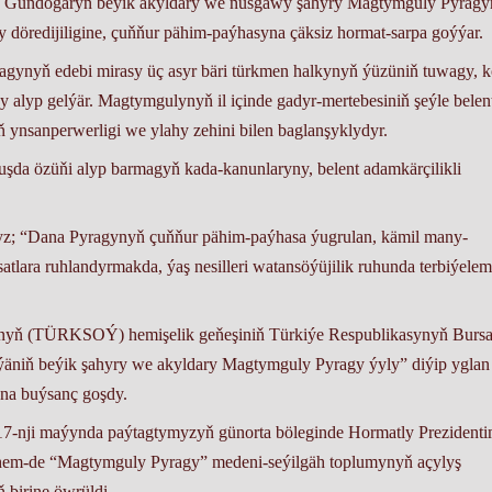
z Gündogaryň beýik akyldary we nusgawy şahyry Magtymguly Pyrag
öredijiligine, çuňňur pähim-paýhasyna çäksiz hormat-sarpa goýýar.
ynyň edebi mirasy üç asyr bäri türkmen halkynyň ýüzüniň tuwagy, k
 alyp gelýär. Magtymgulynyň il içinde gadyr-mertebesiniň şeýle belen
ň ynsanperwerligi we ylahy zehini bilen baglanşyklydyr.
da özüňi alyp barmagyň kada-kanunlaryny, belent adamkärçilikli
z; “Dana Pyragynyň çuňňur pähim-paýhasa ýugrulan, kämil many-
atlara ruhlandyrmakda, ýaş nesilleri watansöýüjilik ruhunda terbiýele
asynyň (TÜRKSOÝ) hemişelik geňeşiniň Türkiýe Respublikasynyň Burs
ünýäniň beýik şahyry we akyldary Magtymguly Pyragy ýyly” diýip yglan
yna buýsanç goşdy.
nji maýynda paýtagtymyzyň günorta böleginde Hormatly Prezidenti
hem-de “Magtymguly Pyragy” medeni-seýilgäh toplumynyň açylyş
birine öwrüldi.