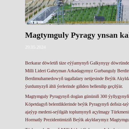
Magtymguly Pyragy ynsan ka
29.05.2024
Berkarar döwletiň täze eýýamynyň Galkynyşy döwründ
Milli Lideri Gahryman Arkadagymyz Gurbanguly Berdi
Berdimuhamedowyň tagallalary netijesinde Beýik Akyl
ýurdumyzyň ähli ýerlerinde giňden bellenilip geçilýär.
Magtymguly Pyragynyň doglan gününiň 300 ýyllygynyň ba
Köpetdagyň belentliklerinde beýik Pyragynyň deňsiz-taý
ajaýyp medeni-seýilgäh toplumynyň açylmagy Türkmen
Hormatly Prezidentimiziň Beýik akyldarymyz Magtymgu