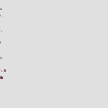
än
y,
e,
,
ý
äni
keli
li