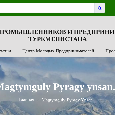
 ПРОМЫШЛЕННИКОВ И ПРЕДПРИНИ
ТУРКМЕНИСТАНА
татьи
Центр Молодых Предпринимателей
Про
agtymguly Pyragy ynsan.
Главная
Magtymguly Pyragy Ynsan...