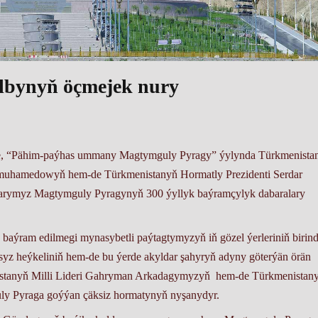
lbynyň öçmejek nury
e, “Pähim-paýhas ummany Magtymguly Pyragy” ýylynda Türkmenista
muhamedowyň hem-de Türkmenistanyň Hormatly Prezidenti Serdar
darymyz Magtymguly Pyragynyň 300 ýyllyk baýramçylyk dabaralary
ýram edilmegi mynasybetli paýtagtymyzyň iň gözel ýerleriniň birind
syz heýkeliniň hem-de bu ýerde akyldar şahyryň adyny göterýän örän
istanyň Milli Lideri Gahryman Arkadagymyzyň hem-de Türkmenistan
ly Pyraga goýýan çäksiz hormatynyň nyşanydyr.