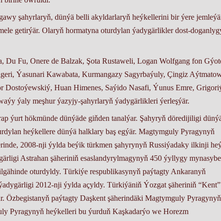
awy şahyrlaryň, dünýä belli akyldarlaryň heýkellerini bir ýere jemleý
emele getirýär. Olaryň hormatyna oturdylan ýadygärlikler dost-doganlyg
 Du Fu, Onere de Balzak, Şota Rustaweli, Logan Wolfgang fon Gýot
Aligeri, Ýasunari Kawabata, Kurmangazy Sagyrbaýuly, Çingiz Aýtmatow
r Dostoýewskiý, Huan Himenes, Saýido Nasafi, Ýunus Emre, Grigori
ýy ýaly meşhur ýazyjy-şahyrlaryň ýadygärlikleri ýerleşýär.
ap ýurt hökmünde dünýäde giňden tanalýar. Şahyryň döredijiligi düný
turdylan heýkellere dünýä halklary baş egýär. Magtymguly Pyragynyň
nde, 2008-nji ýylda beýik türkmen şahyrynyň Russiýadaky ilkinji heý
ärligi Astrahan şäheriniň esaslandyrylmagynyň 450 ýyllygy mynasybet
ýilgähinde oturdyldy. Türkiýe respublikasynyň paýtagty Ankaranyň
dygärligi 2012-nji ýylda açyldy. Türkiýäniň Ýozgat şäheriniň “Kent”
r. Özbegistanyň paýtagty Daşkent şäherindäki Magtymguly Pyragynyň
mguly Pyragynyň heýkelleri bu ýurduň Kaşkadarýo we Horezm