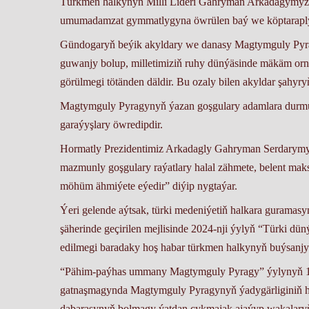
Türkmen halkynyň Milli Lideri Gahryman Arkadagymy
umumadamzat gymmatlygyna öwrülen baý we köptaraply d
Gündogaryň beýik akyldary we danasy Magtymguly Pyrag
guwanjy bolup, milletimiziň ruhy dünýäsinde mäkäm orny
görülmegi tötänden däldir. Bu ozaly bilen akyldar şahyry
Magtymguly Pyragynyň ýazan goşgulary adamlara durmuş
garaýyşlary öwredipdir.
Hormatly Prezidentimiz Arkadagly Gahryman Serdarymy
mazmunly goşgulary raýatlary halal zähmete, belent maks
möhüm ähmiýete eýedir” diýip nygtaýar.
Ýeri gelende aýtsak, türki medeniýetiň halkara guram
şäherinde geçirilen mejlisinde 2024-nji ýylyň “Türki d
edilmegi baradaky hoş habar türkmen halkynyň buýsanj
“Pähim-paýhas ummany Magtymguly Pyragy” ýylynyň 17-
gatnaşmagynda Magtymguly Pyragynyň ýadygärliginiň 
dabarasynyň bolmagy ýatdan çykmajak ajaýyp wakalaryň 