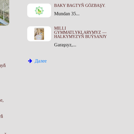
BAKY BAGTYŇ GÖZBAŞY.
Mundan 35...
MILLI
GYMMATLYKLARYMYZ —
HALKYMYZYŇ BUÝSANJY
Garaşsyz,...
Далее
nyň
e,
yň