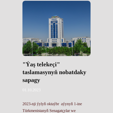
"Ýaş telekeçi"
taslamasynyň nobatdaky
sapagy
01.10.2023
2023-nji ýylyň oktaýbr aýynyň 1-ine
Türkmenistanyň Senagatçylar we