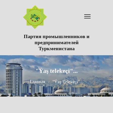
Партия промышленников и
предпринимателей
Туркменистана
"Ýaş telekeçi"...
Главная
"Ýaş Telekeçi"...