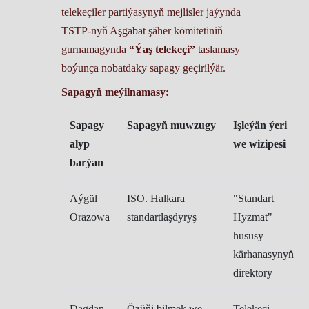
telekeçiler partiýasynyň mejlisler jaýynda
TSTP-nyň Aşgabat şäher kömitetiniň
gurnamagynda
“Ýaş telekeçi”
taslamasy
boýunça nobatdaky sapagy geçirilýär.
Sapagyň meýilnamasy:
Sapagy
Sapagyň muwzugy
Işleýän ýeri
alyp
we wizipesi
barýan
Aýgül
ISO. Halkara
"Standart
Orazowa
standartlaşdyryş
Hyzmat"
hususy
kärhanasynyň
direktory
Dagdan
Özüňi bilmek we
Telekeçi