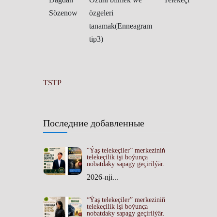
Sözenow
özgeleri
tanamak(Enneagram
tip3)
TSTP
Последние добавленные
“Ýaş telekeçiler” merkeziniň
telekeçilik işi boýunça
nobatdaky sapagy geçirilýär.
2026-nji...
“Ýaş telekeçiler” merkeziniň
telekeçilik işi boýunça
nobatdaky sapagy geçirilýär.