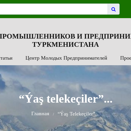
 ПРОМЫШЛЕННИКОВ И ПРЕДПРИНИ
ТУРКМЕНИСТАНА
татьи
Центр Молодых Предпринимателей
Про
“Ýaş telekeçiler”...
Главная
“Ýaş Telekeçiler”...