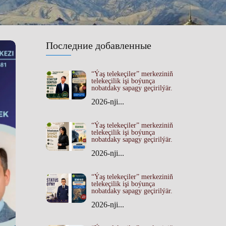
Последние добавленные
“Ýaş telekeçiler” merkeziniň
telekeçilik işi boýunça
nobatdaky sapagy geçirilýär.
2026-nji...
“Ýaş telekeçiler” merkeziniň
telekeçilik işi boýunça
nobatdaky sapagy geçirilýär.
2026-nji...
“Ýaş telekeçiler” merkeziniň
telekeçilik işi boýunça
nobatdaky sapagy geçirilýär.
2026-nji...