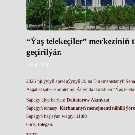
“Ýaş telekeçiler” merkeziniň 
geçirilýär.
24.04.2026
2026-nji ýylyň aprel aýynyň 26-na Türkmenistanyň Senag
Aşgabat şäher komitetiniň ýanynda döredilen “Ýaş telekeç
Sapagy alyp barýan
: Daňatarow Akmyrat
Sapagyň temasy:
Kärhananyň menejmenti nähilli ýöred
Sapagyň başlaýan wagty:
11:00
Giriş:
tölegsiz
TSTP