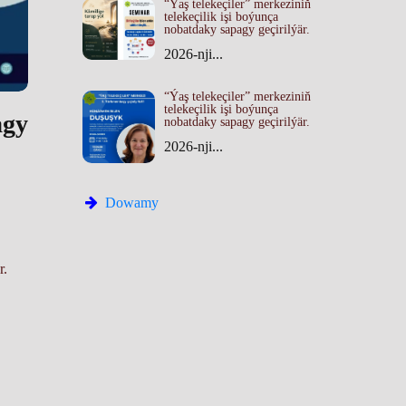
“Ýaş telekeçiler” merkeziniň
telekeçilik işi boýunça
nobatdaky sapagy geçirilýär.
2026-nji...
“Ýaş telekeçiler” merkeziniň
telekeçilik işi boýunça
agy
nobatdaky sapagy geçirilýär.
2026-nji...
Dowamy
r.