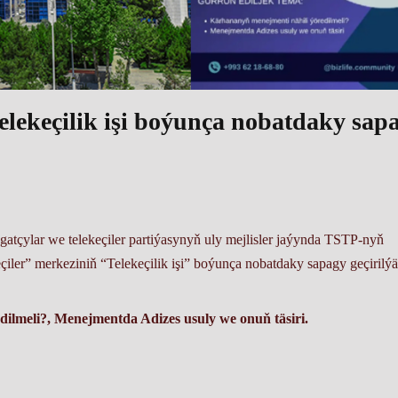
telekeçilik işi boýunça nobatdaky sap
atçylar we telekeçiler partiýasynyň uly mejlisler jaýynda TSTP-nyň
iler” merkeziniň “Telekeçilik işi” boýunça nobatdaky sapagy geçirilýä
ilmeli?, Menejmentda Adizes usuly we onuň täsiri.