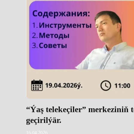
“Ýaş telekeçiler” merkeziniň 
geçirilýär.
16.04.2026