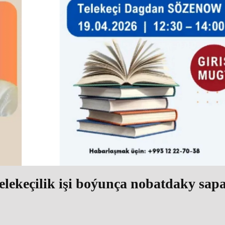
telekeçilik işi boýunça nobatdaky sap