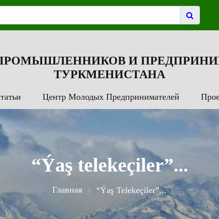
 ПРОМЫШЛЕННИКОВ И ПРЕДПРИНИ
ТУРКМЕНИСТАНА
татьи
Центр Молодых Предпринимателей
Про
“Ýaş telekeçiler”...
Главная
“Ýaş Telekeçiler”...