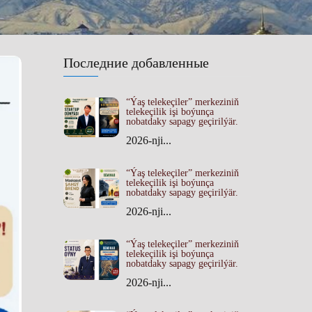
Последние добавленные
“Ýaş telekeçiler” merkeziniň
telekeçilik işi boýunça
nobatdaky sapagy geçirilýär.
2026-nji...
“Ýaş telekeçiler” merkeziniň
telekeçilik işi boýunça
nobatdaky sapagy geçirilýär.
2026-nji...
“Ýaş telekeçiler” merkeziniň
telekeçilik işi boýunça
nobatdaky sapagy geçirilýär.
2026-nji...