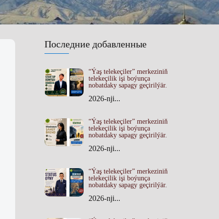
Последние добавленные
“Ýaş telekeçiler” merkeziniň
telekeçilik işi boýunça
nobatdaky sapagy geçirilýär.
2026-nji...
“Ýaş telekeçiler” merkeziniň
telekeçilik işi boýunça
nobatdaky sapagy geçirilýär.
2026-nji...
“Ýaş telekeçiler” merkeziniň
telekeçilik işi boýunça
nobatdaky sapagy geçirilýär.
2026-nji...