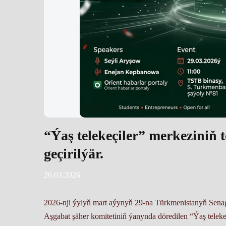
“Ýaş telekeçiler” merkeziniň 
geçirilýär.
26.03.2026
2026-nji ýylyň mart aýynyň 29-na Türkmenistanyň Senaga
Aşgabat şäher komitetiniň ýanynda döredilen “Ýaş telekeç