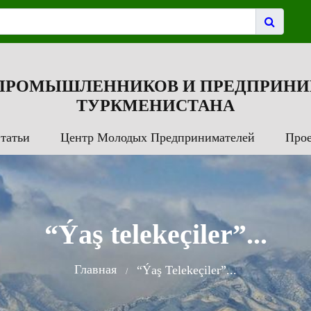
 ПРОМЫШЛЕННИКОВ И ПРЕДПРИНИ
ТУРКМЕНИСТАНА
татьи
Центр Молодых Предпринимателей
Про
“Ýaş telekeçiler”...
Главная
“Ýaş Telekeçiler”...