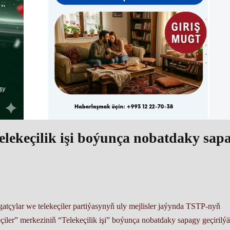
telekeçilik işi boýunça nobatdaky sap
tçylar we telekeçiler partiýasynyň uly mejlisler jaýynda TSTP-nyň
iler” merkeziniň “Telekeçilik işi” boýunça nobatdaky sapagy geçirilýä