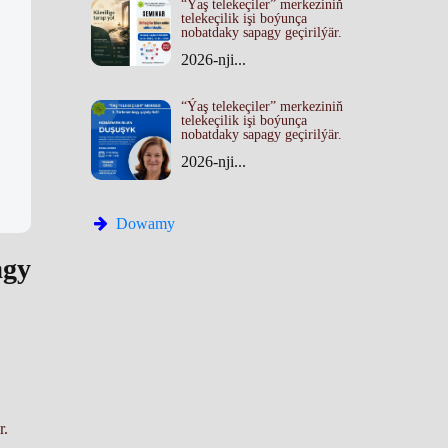
“Ýaş telekeçiler” merkeziniň
telekeçilik işi boýunça
nobatdaky sapagy geçirilýär.
2026-nji...
“Ýaş telekeçiler” merkeziniň
telekeçilik işi boýunça
nobatdaky sapagy geçirilýär.
2026-nji...
Dowamy
agy
r.