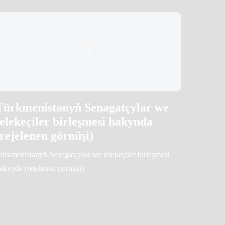
Türkmenistanyň Senagatçylar we
telekeçiler birleşmesi hakynda
(rejelenen görnüşi)
ürkmenistanyň Senagatçylar we telekeçiler birleşmesi
akynda (rejelenen görnüşi)