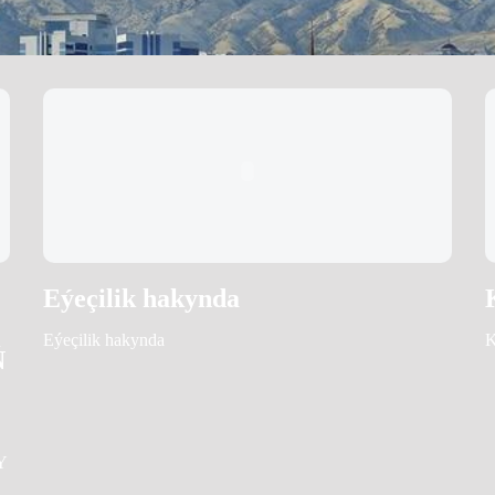
Eýeçilik hakynda
Eýeçilik hakynda
K
Ň
Y