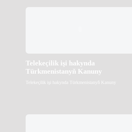
Telekeçilik işi hakynda
Türkmenistanyň Kanuny
Telekeçilik işi hakynda Türkmenistanyň Kanuny