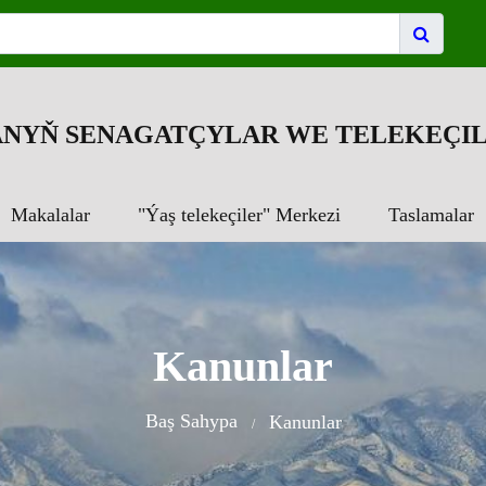
NYŇ SENAGATÇYLAR WE TELEKEÇIL
Makalalar
"Ýaş telekeçiler" Merkezi
Taslamalar
Kanunlar
Baş Sahypa
Kanunlar