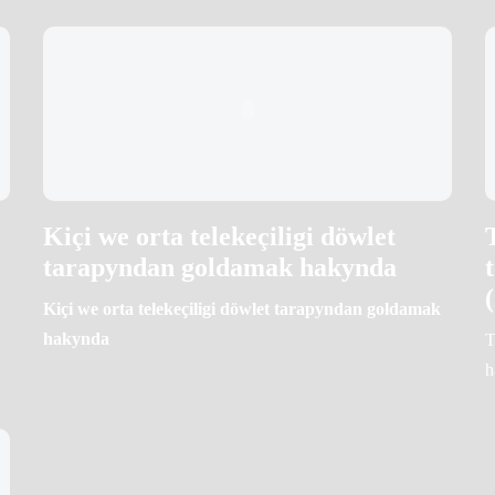
Kiçi we orta telekeçiligi döwlet
tarapyndan goldamak hakynda
Kiçi we orta telekeçiligi döwlet tarapyndan goldamak
hakynda
T
h