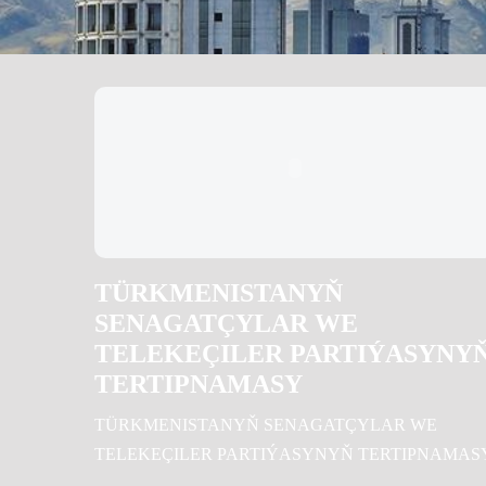
TÜRKMENISTANYŇ
SENAGATÇYLAR WE
TELEKEÇILER PARTIÝASYNY
TERTIPNAMASY
TÜRKMENISTANYŇ SENAGATÇYLAR WE
TELEKEÇILER PARTIÝASYNYŇ TERTIPNAMAS