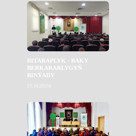
BITARAPLYK - BAKY
BERKARARLYGYŇ
BINÝADY
15.10.2025ý.