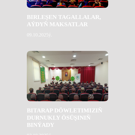
BIRLEŞEN TAGALLALAR,
AÝDYŇ MAKSATLAR
09.10.2025ý.
BITARAP DÖWLETIMIZIŇ
DURNUKLY ÖSÜŞINIŇ
BINÝADY