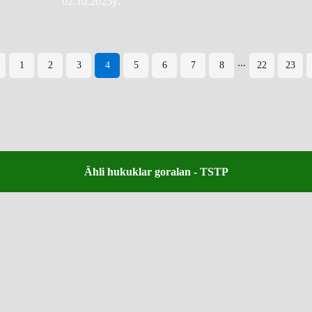
02.10.2025ý.
...
1
2
3
4
5
6
7
8
22
23
Ähli hukuklar goralan - TSTP