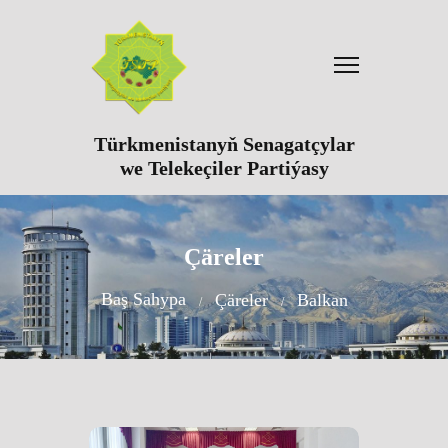
Türkmenistanyň Senagatçylar
we Telekeçiler Partiýasy
Çäreler
Baş Sahypa
Çäreler
Balkan