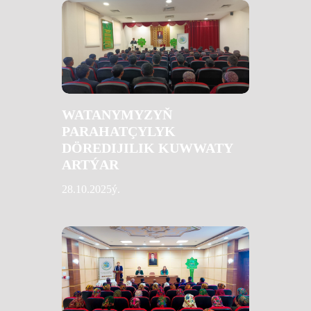
WATANYMYZYŇ
PARAHATÇYLYK
DÖREDIJILIK KUWWATY
ARTÝAR
28.10.2025ý.