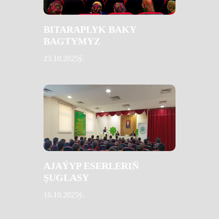
BITARAPLYK BAKY
BAGTYMYZ
23.10.2025ý.
AJAÝYP ESERLERIŇ
ŞUGLASY
16.10.2025ý.