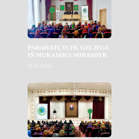
PARAHATÇYLYK GELJEGE
IŇ MUKADDES MIRASDYR
25.11.2025ý.