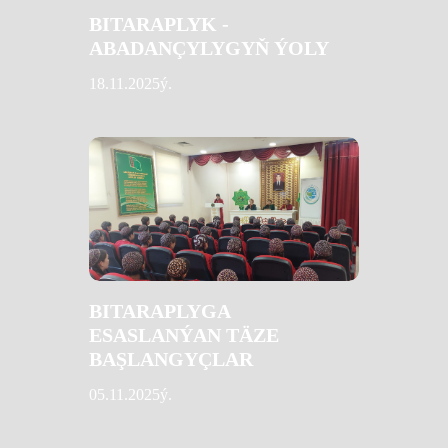
BITARAPLYK -
ABADANÇYLYGYŇ ÝOLY
18.11.2025ý.
BITARAPLYGA
ESASLANÝAN TÄZE
BAŞLANGYÇLAR
05.11.2025ý.