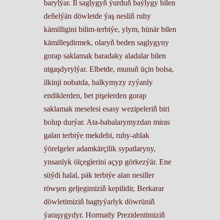
barylýar. Il saglygyň ýurduň baýlygy bilen
deňelýän döwletde ýaş nesliň ruhy
kämilligini bilim-terbiýe, ylym, hünär bilen
kämilleşdirmek, olaryň beden saglygyny
gorap saklamak baradaky aladalar bilen
utgaşdyrylýar. Elbetde, munuň üçin bolsa,
ilkinji nobatda, halkymyzy zyýanly
endiklerden, bet pişelerden gorap
saklamak meselesi esasy wezipeleriň biri
bolup durýar. Ata-babalarymyzdan miras
galan terbiýe mekdebi, ruhy-ahlak
ýörelgeler adamkärçilik sypatlaryny,
ynsanlyk ölçeglerini açyp görkezýär. Ene
süýdi halal, päk terbiýe alan nesiller
röwşen geljegimiziň kepilidir, Berkarar
döwletimiziň bagtyýarlyk döwrüniň
ýaraşygydyr. Hormatly Prezidentimiziň