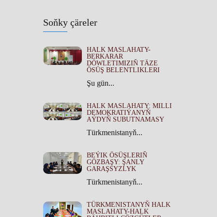
Soňky çäreler
HALK MASLAHATY-
BERKARAR
DÖWLETIMIZIŇ TÄZE
ÖSÜŞ BELENTLIKLERI
Şu gün...
HALK MASLAHATY: MILLI
DEMOKRATIÝANYŇ
AÝDYŇ SUBUTNAMASY
Türkmenistanyň...
BEÝIK ÖSÜŞLERIŇ
GÖZBAŞY: ŞANLY
GARAŞSYZLYK
Türkmenistanyň...
TÜRKMENISTANYŇ HALK
MASLAHATY-HALK