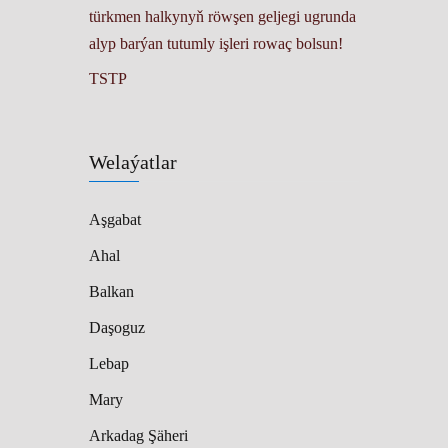
türkmen halkynyň röwşen geljegi ugrunda
alyp barýan tutumly işleri rowaç bolsun!
TSTP
Welaýatlar
Aşgabat
Ahal
Balkan
Daşoguz
Lebap
Mary
Arkadag Şäheri