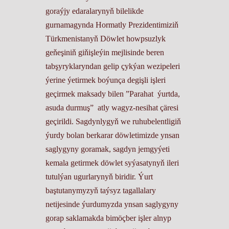
goraýjy edaralarynyň bilelikde
gurnamagynda Hormatly Prezidentimiziň
Türkmenistanyň Döwlet howpsuzlyk
geňeşiniň giňişleýin mejlisinde beren
tabşyryklaryndan gelip çykýan wezipeleri
ýerine ýetirmek boýunça degişli işleri
geçirmek maksady bilen
”Parahat ýurtda,
asuda durmuş”
atly wagyz-nesihat çäresi
geçirildi. Sagdynlygyň we ruhubelentligiň
ýurdy bolan berkarar döwletimizde ynsan
saglygyny goramak, sagdyn jemgyýeti
kemala getirmek döwlet syýasatynyň ileri
tutulýan ugurlarynyň biridir. Ýurt
baştutanymyzyň taýsyz tagallalary
netijesinde ýurdumyzda ynsan saglygyny
gorap saklamakda bimöçber işler alnyp