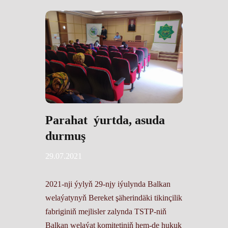
Parahat ýurtda, asuda
durmuş
29.07.2021
2021-nji ýylyň 29-njy iýulynda Balkan
welaýatynyň Bereket şäherindäki tikinçilik
fabriginiň mejlisler zalynda TSTP-niň
Balkan welaýat komitetiniň hem-de hukuk