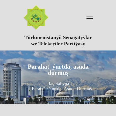
Türkmenistanyň Senagatçylar
we Telekeçiler Partiýasy
Parahat ýurtda, asuda
durmuş
Baş Sahypa
Parahat Ýurtda, Asuda Durmuş