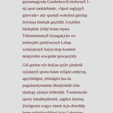
gurnamagynda Garabekewül etrabynyň 1-
nji sport mekdebinde, «Sport saglygyň
girewidir» atly sportuň woleýbol görnüşi
boýunça bäsleşik geçirildi. Geçirilen
bäsleşikde ýeňiji bolan topara
Türkmenistanyň Senagatçylar we
telekeçiler partiýasynyň Lebap
welaýatynyň Saýat etrap komiteti
tarapyndan sowgatlar gowşuryldy.
Giň gerime eýe bolýan şeýle çäreleriň
raýatlaryň sporta bolan söýgini artdyryp,
agzybirligini, jebisligini has-da
pugtalandyrmakda ähmiýetiniň örän
uludygy aýratyn bellenildi. Ýurdumyzda
sporty kämilleşdirmek, sagdyn durmuş
ýörelgesini wagyz etmek üçin döredilip
beren mümkinçilikleri üçin Gahryman