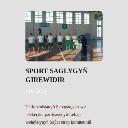
SPORT SAGLYGYŇ
GIREWIDIR
16.04.2026
Türkmenistanyň Senagatçylar we
telekeçiler partiýasynyň Lebap
welaýatynyň Saýat etrap komitetiniň