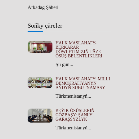
Arkadag Şäheri
Soňky çäreler
HALK MASLAHATY-
BERKARAR
DÖWLETIMIZIŇ TÄZE
ÖSÜŞ BELENTLIKLERI
Şu gün...
HALK MASLAHATY: MILLI
DEMOKRATIÝANYŇ
AÝDYŇ SUBUTNAMASY
Türkmenistanyň...
BEÝIK ÖSÜŞLERIŇ
GÖZBAŞY: ŞANLY
GARAŞSYZLYK
Türkmenistanyň...