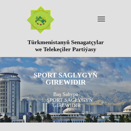
Türkmenistanyň Senagatçylar
we Telekeçiler Partiýasy
SPORT SAGLYGYŇ
GIREWIDIR
Baş Sahypa
SPORT SAGLYGYŇ
GIREWIDIR