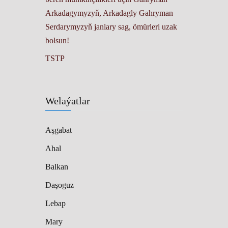
Arkadagymyzyň, Arkadagly Gahryman
Serdarymyzyň janlary sag, ömürleri uzak
bolsun!
TSTP
Welaýatlar
Aşgabat
Ahal
Balkan
Daşoguz
Lebap
Mary