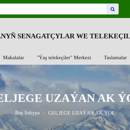
NYŇ SENAGATÇYLAR WE TELEKEÇIL
Makalalar
"Ýaş telekeçiler" Merkezi
Taslamalar
ELJEGE UZAÝAN AK Ý
Baş Sahypa
GELJEGE UZAÝAN AK ÝOL