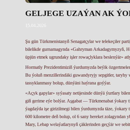
GELJEGE UZAÝAN AK ÝO
15.04.2026
Şu gün Türkmenistanyň Senagatçylar we telekeçiler parti
bilelikde gurnamagynda «Gahryman Arkadagymyzyň, Hor
üpjün etmek ugrundaky işler rowaçlyklara beslenýär» atly
Hormatly Prezidentimiziň ýurdumyzda beýik özgertmeler
Bu ýoluň menzillerindäki guwandyryjy sepgitler, taryhy 
tassyklanmasy bolup, dünýäni haýrana goýýar.
«Açyk gapylar» syýasaty netijesinde dünýä ýurtlary bilen
giň gerime eýe bolýar. Aşgabat — Türkmenabat ýokary t
ýagdaýda işe girizilmegi bilen ýurdumyzda täze, ýokary t
600 kilometre deň bolup, ol 6 sany hereket zolagyndan 
Mary, Lebap welaýatlarynyň çäklerinden geçýär we sebitl