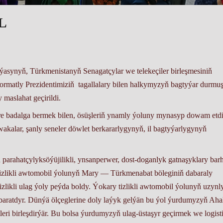
L
ýasynyň, Türkmenistanyň Senagatçylar we telekeçiler birleşmesiniň
matly Prezidentimiziň tagallalary bilen halkymyzyň bagtyýar durmu
 maslahat geçirildi.
e badalga bermek bilen, ösüşleriň ynamly ýoluny mynasyp dowam etdi
wakalar, şanly seneler döwlet berkararlygynyň, il bagtyýarlygynyň
 parahatçylyksöýüjilikli, ynsanperwer, dost-doganlyk gatnaşyklary bar
izlikli awtomobil ýolunyň Mary — Türkmenabat böleginiň dabaraly
izlikli ulag ýoly peýda boldy. Ýokary tizlikli awtomobil ýolunyň uzynl
ybaratdyr. Dünýä ölçeglerine doly laýyk gelýän bu ýol ýurdumyzyň Aha
eri birleşdirýär. Bu bolsa ýurdumyzyň ulag-üstaşyr geçirmek we logist