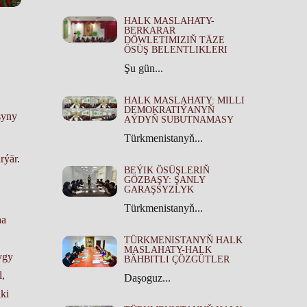
HALK MASLAHATY-
BERKARAR
DÖWLETIMIZIŇ TÄZE
ÖSÜŞ BELENTLIKLERI
Şu gün...
HALK MASLAHATY: MILLI
DEMOKRATIÝANYŇ
şyny
AÝDYŇ SUBUTNAMASY
Türkmenistanyň...
rýär.
BEÝIK ÖSÜŞLERIŇ
GÖZBAŞY: ŞANLY
GARAŞSYZLYK
Türkmenistanyň...
ha
TÜRKMENISTANYŇ HALK
MASLAHATY-HALK
ygy
BÄHBITLI ÇÖZGÜTLER
l,
Daşoguz...
iki