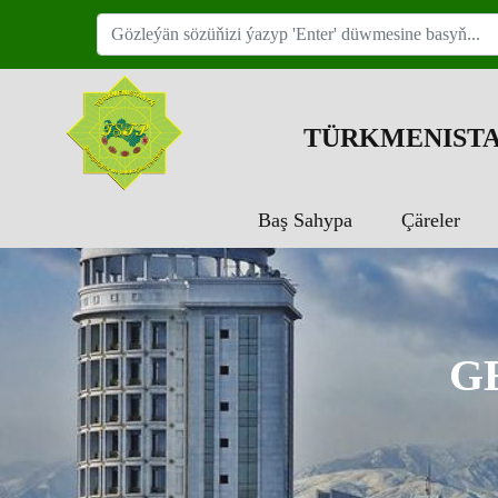
TÜRKMENISTA
Baş Sahypa
Çäreler
G