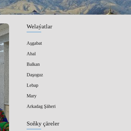
Welaýatlar
Aşgabat
Ahal
Balkan
Daşoguz
Lebap
Mary
Arkadag Şäheri
Soňky çäreler