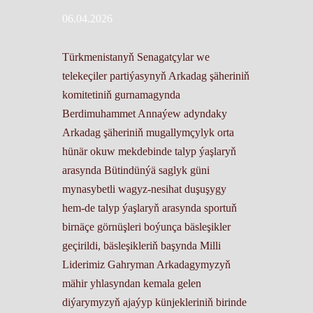
06.04.2026
Türkmenistanyň Senagatçylar we
telekeçiler partiýasynyň Arkadag şäheriniň
komitetiniň gurnamagynda
Berdimuhammet Annaýew adyndaky
Arkadag şäheriniň mugallymçylyk orta
hünär okuw mekdebinde talyp ýaşlaryň
arasynda Bütindünýä saglyk güni
mynasybetli wagyz-nesihat duşuşygy
hem-de talyp ýaşlaryň arasynda sportuň
birnäçe görnüşleri boýunça bäsleşikler
geçirildi, bäsleşikleriň başynda Milli
Liderimiz Gahryman Arkadagymyzyň
mähir yhlasyndan kemala gelen
diýarymyzyň ajaýyp künjekleriniň birinde