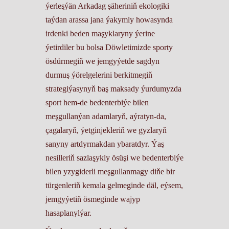
ýerleşýän Arkadag şäheriniň ekologiki
taýdan arassa jana ýakymly howasynda
irdenki beden maşyklaryny ýerine
ýetirdiler bu bolsa Döwletimizde sporty
ösdürmegiň we jemgyýetde sagdyn
durmuş ýörelgelerini berkitmegiň
strategiýasynyň baş maksady ýurdumyzda
sport hem-de bedenterbiýe bilen
meşgullanýan adamlaryň, aýratyn-da,
çagalaryň, ýetginjekleriň we gyzlaryň
sanyny artdyrmakdan ybaratdyr. Ýaş
nesilleriň sazlaşykly ösüşi we bedenterbiýe
bilen yzygiderli meşgullanmagy diňe bir
türgenleriň kemala gelmeginde däl, eýsem,
jemgyýetiň ösmeginde wajyp
hasaplanylýar.