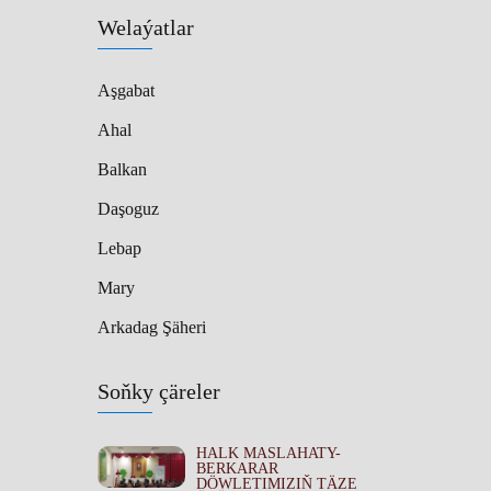
Welaýatlar
Aşgabat
Ahal
Balkan
Daşoguz
Lebap
Mary
Arkadag Şäheri
Soňky çäreler
HALK MASLAHATY-
BERKARAR
DÖWLETIMIZIŇ TÄZE