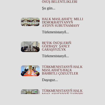
ÖSÜŞ BELENTLIKLERI
Şu gün...
HALK MASLAHATY: MILLI
DEMOKRATIÝANYŇ
AÝDYŇ SUBUTNAMASY
Türkmenistanyň...
BEÝIK ÖSÜŞLERIŇ
GÖZBAŞY: ŞANLY
GARAŞSYZLYK
Türkmenistanyň...
TÜRKMENISTANYŇ HALK
MASLAHATY-HALK
BÄHBITLI ÇÖZGÜTLER
Daşoguz...
TÜRKMENISTANYŇ HALK
MASLAHATYNYŇ TARYHY
ÄHMIÝETI
Türkmenistanyň...