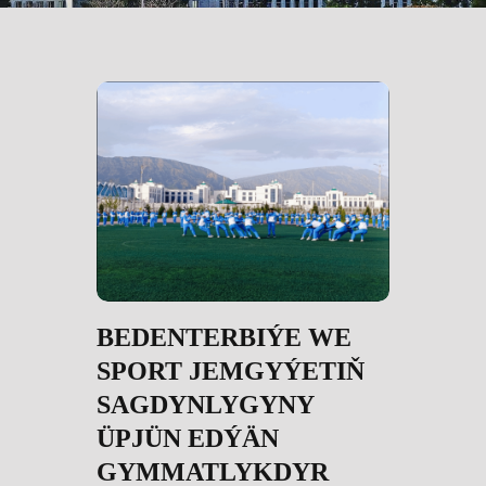
BEDENTERBIÝE WE
SPORT JEMGYÝETIŇ
SAGDYNLYGYNY
ÜPJÜN EDÝÄN
GYMMATLYKDYR