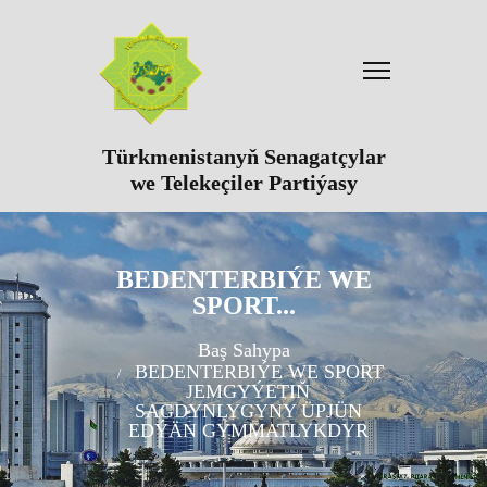
Türkmenistanyň Senagatçylar
we Telekeçiler Partiýasy
BEDENTERBIÝE WE
SPORT...
Baş Sahypa
BEDENTERBIÝE WE SPORT
JEMGYÝETIŇ
SAGDYNLYGYNY ÜPJÜN
EDÝÄN GYMMATLYKDYR