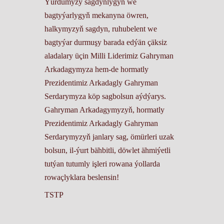
Ýurdumyzy sagdynlygyň we
bagtyýarlygyň mekanyna öwren,
halkymyzyň sagdyn, ruhubelent we
bagtyýar durmuşy barada edýän çäksiz
aladalary üçin Milli Liderimiz Gahryman
Arkadagymyza hem-de hormatly
Prezidentimiz Arkadagly Gahryman
Serdarymyza köp sagbolsun aýdýarys.
Gahryman Arkadagymyzyň, hormatly
Prezidentimiz Arkadagly Gahryman
Serdarymyzyň janlary sag, ömürleri uzak
bolsun, il-ýurt bähbitli, döwlet ähmiýetli
tutýan tutumly işleri rowana ýollarda
rowaçlyklara beslensin!
TSTP