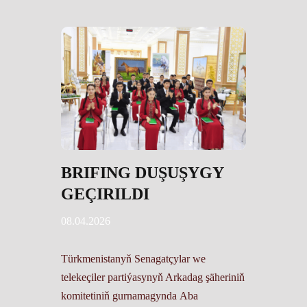
BRIFING DUŞUŞYGY
GEÇIRILDI
08.04.2026
Türkmenistanyň Senagatçylar we
telekeçiler partiýasynyň Arkadag şäheriniň
komitetiniň gurnamagynda Aba