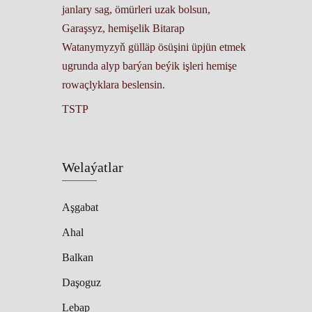
janlary sag, ömürleri uzak bolsun,
Garaşsyz, hemişelik Bitarap
Watanymyzyň gülläp ösüşini üpjün etmek
ugrunda alyp barýan beýik işleri hemişe
rowaçlyklara beslensin.
TSTP
Welaýatlar
Aşgabat
Ahal
Balkan
Daşoguz
Lebap