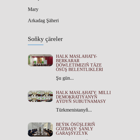
Mary
Arkadag Şäheri
Soňky çäreler
HALK MASLAHATY-
BERKARAR
DÖWLETIMIZIŇ TÄZE
ÖSÜŞ BELENTLIKLERI
Şu gün...
HALK MASLAHATY: MILLI
DEMOKRATIÝANYŇ
AÝDYŇ SUBUTNAMASY
Türkmenistanyň...
BEÝIK ÖSÜŞLERIŇ
GÖZBAŞY: ŞANLY
GARAŞSYZLYK