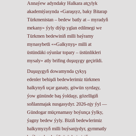
Annaýew adyndaky Halkara atçylyk
akademiýasynda «Garaşsyz, baky Bitarap
Türkmenistan – bedew batly at – myradyň
mekany» ýyly diýip yglan edilmegi we
Türkmen bedewiniň milli baýramy
mynasybetli ««Galkynyş» milli at
üstündäki oýunlar topary – üstünlikleri
mysaly» atly brifing duşuşygy geçirildi.
Duşuşygyň dowamynda çykyş
edenler behişdi bedewlerimiz türkmen
halkynyň uçar ganaty, göwün syrdaşy,
ýow gününde baş ýoldaşy, gözelligiň
soňlanmajak nusgasydyr. 2026-njy ýyl —
Gündogar müçenamasy boýunça ýylky,
ýagny bedew ýyly. Biziň bedewlerimiz
halkymyzyň milli buýsanjydyr, gymmatly