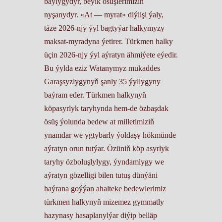
baýlygydyr, beýik ösüşlerimiziň
nyşanydyr. «At — myrat» diýlişi ýaly,
täze 2026-njy ýyl bagtyýar halkymyzy
maksat-myradyna ýetirer. Türkmen halky
üçin 2026-njy ýyl aýratyn ähmiýete eýedir.
Bu ýylda eziz Watanymyz mukaddes
Garaşsyzlygynyň şanly 35 ýyllygyny
baýram eder. Türkmen halkynyň
köpasyrlyk taryhynda hem-de özbaşdak
ösüş ýolunda bedew at milletimiziň
ynamdar we ygtybarly ýoldaşy hökmünde
aýratyn orun tutýar. Özüniň köp asyrlyk
taryhy özboluşlylygy, ýyndamlygy we
aýratyn gözelligi bilen tutuş dünýäni
haýrana goýýan ahalteke bedewlerimiz
türkmen halkynyň mizemez gymmatly
hazynasy hasaplanylýar diýip belläp