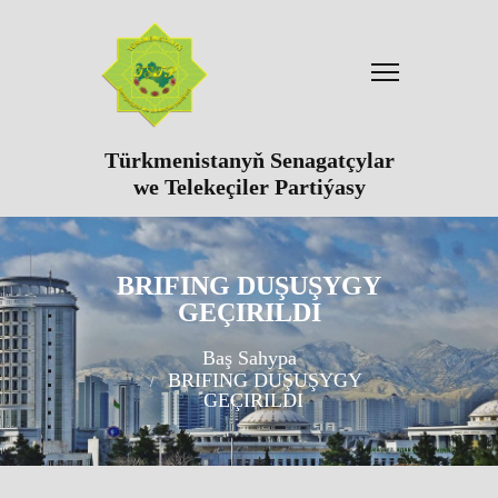
Türkmenistanyň Senagatçylar
we Telekeçiler Partiýasy
BRIFING DUŞUŞYGY
GEÇIRILDI
Baş Sahypa
BRIFING DUŞUŞYGY
GEÇIRILDI