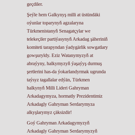
geçdiler.
Şeýle hem Galkynyş milli at üstündäki
oýunlar toparynyň agzalaryna
Türkmenistanyň Senagatçylar we
telekeçiler partiýasynyň Arkadag şäheriniň
komiteti tarapyndan ýadygärlik sowgatlary
gowşuryldy. Eziz Watanymyzyň at
abraýyny, halkymyzyň ýaşaýyş durmuş
şertlerini has-da ýokarlandyrmak ugrunda
taýsyz tagallalar edýän, Türkmen
halkynyň Milli Lideri Gahryman
Arkadagymyza, hormatly Prezidentimiz
Arkadagly Gahryman Serdarymyza
alkyşlarymyz çäksizdir!
Goý Gahryman Arkadagymyzyň
Arkadagly Gahryman Serdarymyzyň