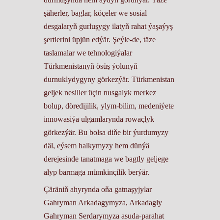
şäherler, baglar, köçeler we sosial
desgalaryň gurluşygy ilatyň rahat ýaşaýyş
şertlerini üpjün edýär. Şeýle-de, täze
taslamalar we tehnologiýalar
Türkmenistanyň ösüş ýolunyň
durnuklydygyny görkezýär. Türkmenistan
geljek nesiller üçin nusgalyk merkez
bolup, döredijilik, ylym-bilim, medeniýete
innowasiýa ulgamlarynda rowaçlyk
görkezýär. Bu bolsa diňe bir ýurdumyzy
däl, eýsem halkymyzy hem dünýä
derejesinde tanatmaga we bagtly geljege
alyp barmaga mümkinçilik berýär.
Çäräniň ahyrynda oňa gatnaşyjylar
Gahryman Arkadagymyza, Arkadagly
Gahryman Serdarymyza asuda-parahat