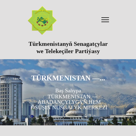
Türkmenistanyň Senagatçylar
we Telekeçiler Partiýasy
TÜRKMENISTAN ––...
Baş Sahypa
TÜRKMENISTAN ––
ABADANÇYLYGYŇ HEM
ÖSÜŞIŇ NUSGALYK MERKEZI