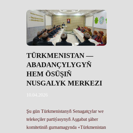
TÜRKMENISTAN ––
ABADANÇYLYGYŇ
HEM ÖSÜŞIŇ
NUSGALYK MERKEZI
10.04.2026
Şu gün Türkmenistanyň Senagatçylar we
telekeçiler partiýasynyň Aşgabat şäher
komitetiniň gurnamagynda «Türkmenistan