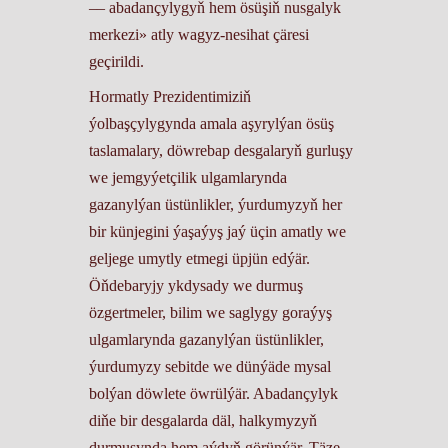
–– abadançylygyň hem ösüşiň nusgalyk
merkezi» atly wagyz-nesihat çäresi
geçirildi.
Hormatly Prezidentimiziň
ýolbaşçylygynda amala aşyrylýan ösüş
taslamalary, döwrebap desgalaryň gurluşy
we jemgyýetçilik ulgamlarynda
gazanylýan üstünlikler, ýurdumyzyň her
bir künjegini ýaşaýyş jaý üçin amatly we
geljege umytly etmegi üpjün edýär.
Öňdebaryjy ykdysady we durmuş
özgertmeler, bilim we saglygy goraýyş
ulgamlarynda gazanylýan üstünlikler,
ýurdumyzy sebitde we dünýäde mysal
bolýan döwlete öwrülýär. Abadançylyk
diňe bir desgalarda däl, halkymyzyň
durmuşynda hem aýdyň görünýär. Täze