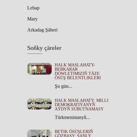
Lebap
Mary
Arkadag Şäheri
Soňky çäreler
HALK MASLAHATY-
BERKARAR
DÖWLETIMIZIŇ TÄZE
ÖSÜŞ BELENTLIKLERI
Şu gün...
HALK MASLAHATY: MILLI
DEMOKRATIÝANYŇ
AÝDYŇ SUBUTNAMASY
Türkmenistanyň...
BEÝIK ÖSÜŞLERIŇ
GÖZBAŞY: ŞANLY