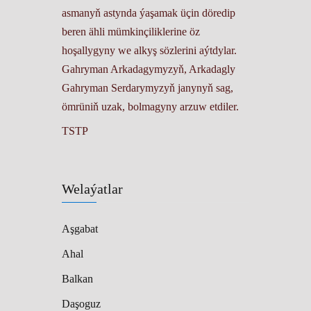
asmanyň astynda ýaşamak üçin döredip
beren ähli mümkinçiliklerine öz
hoşallygyny we alkyş sözlerini aýtdylar.
Gahryman Arkadagymyzyň, Arkadagly
Gahryman Serdarymyzyň janynyň sag,
ömrüniň uzak, bolmagyny arzuw etdiler.
TSTP
Welaýatlar
Aşgabat
Ahal
Balkan
Daşoguz