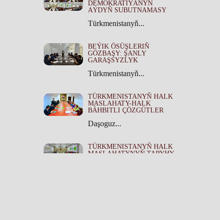
DEMOKRATIÝANYŇ
AÝDYŇ SUBUTNAMASY
Türkmenistanyň...
BEÝIK ÖSÜŞLERIŇ
GÖZBAŞY: ŞANLY
GARAŞSYZLYK
Türkmenistanyň...
TÜRKMENISTANYŇ HALK
MASLAHATY-HALK
BÄHBITLI ÇÖZGÜTLER
Daşoguz...
TÜRKMENISTANYŇ HALK
MASLAHATYNYŇ TARYHY
ÄHMIÝETI
Türkmenistanyň...