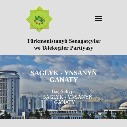
Türkmenistanyň Senagatçylar
we Telekeçiler Partiýasy
SAGLYK - YNSANYŇ
GANATY
Baş Sahypa
SAGLYK - YNSANYŇ
GANATY