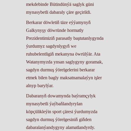
mekdebinde Bütindünýä saglyk güni
mynasybetli dabaraly çäre geçirildi.
Berkarar döwletiň täze eýýamynyň
Galkynyşy döwründe hormatly
Prezidentimiziň parasatly baştutanlygynda
ýurdumyz sagdynlygyň we
ruhubelentligiň mekanyna öwrülýär. Ata
Watanymyzda ynsan saglygyny goramak,
sagdyn durmuş ýörelgelerini berkarar
etmek bilen bagly maksatnamalaýyn işler
alnyp barylýar.
Dabaranyň dowamynda baýramçylyk
mynasybetli ýaýbaňlandyrylan
köpçülikleýin sport çäresi ýurdumyzda
sagdyn durmuş ýörelgesiniň giňden
dabaralanýandygyny alamatlandyrdy.