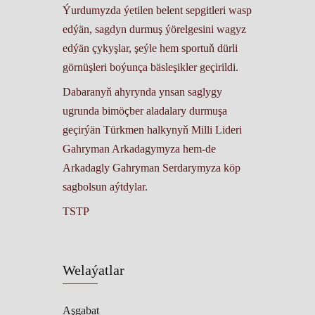
Ýurdumyzda ýetilen belent sepgitleri wasp
edýän, sagdyn durmuş ýörelgesini wagyz
edýän çykyşlar, şeýle hem sportuň dürli
görnüşleri boýunça bäsleşikler geçirildi.
Dabaranyň ahyrynda ynsan saglygy
ugrunda bimöçber aladalary durmuşa
geçirýän Türkmen halkynyň Milli Lideri
Gahryman Arkadagymyza hem-de
Arkadagly Gahryman Serdarymyza köp
sagbolsun aýtdylar.
TSTP
Welaýatlar
Aşgabat