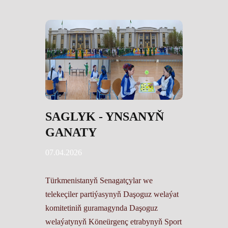
SAGLYK - YNSANYŇ
GANATY
07.04.2026
Türkmenistanyň Senagatçylar we
telekeçiler partiýasynyň Daşoguz welaýat
komitetiniň guramagynda Daşoguz
welaýatynyň Köneürgenç etrabynyň Sport