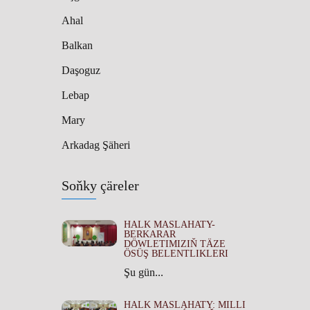
Ahal
Balkan
Daşoguz
Lebap
Mary
Arkadag Şäheri
Soňky çäreler
HALK MASLAHATY-
BERKARAR
DÖWLETIMIZIŇ TÄZE
ÖSÜŞ BELENTLIKLERI
Şu gün...
HALK MASLAHATY: MILLI