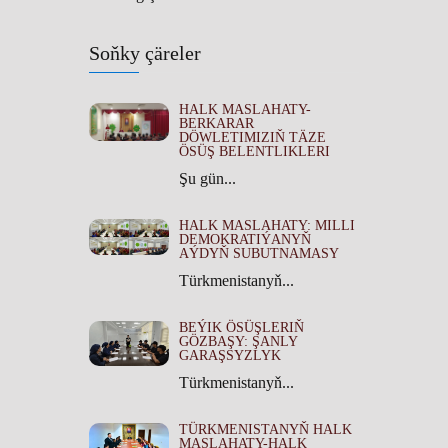
Soňky çäreler
HALK MASLAHATY-
BERKARAR
DÖWLETIMIZIŇ TÄZE
ÖSÜŞ BELENTLIKLERI
Şu gün...
HALK MASLAHATY: MILLI
DEMOKRATIÝANYŇ
AÝDYŇ SUBUTNAMASY
Türkmenistanyň...
BEÝIK ÖSÜŞLERIŇ
GÖZBAŞY: ŞANLY
GARAŞSYZLYK
Türkmenistanyň...
TÜRKMENISTANYŇ HALK
MASLAHATY-HALK