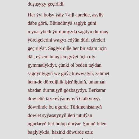
duşuşygy geçirildi.
Her ýyl bolşy ýaly 7-nji aprelde, asylly
däbe görä, Bütindünýä saglyk güni
mynasybetli ýurdumyzda sagdyn durmuş
ýörelgelerini wagyz edýän dürli çäreleri
geçirilýär. Saglyk diňe her bir adam üçin
däl, eýsem tutuş jemgyýet üçin uly
gymmatlykdyr, çünki ol beden taýdan
sagdynlygyň we güýç kuwwatyň, zähmet
hem-de döredijilik işjeňliginiň, umuman
abadan durmuşyň gözbaşydyr. Berkarar
döwletiň täze eýýamynyň Galkynyşy
döwründe bu ugurda Türkmenistanyň
döwlet syýasatynyň ileri tutulýan
ugurlaryň biri bolup durýar. Şunuň bilen
baglylykda, häzirki döwürde eziz