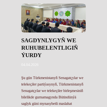
SAGDYNLYGYŇ WE
RUHUBELENTLIGIŇ
ÝURDY
04.04.2026
Şu gün Türkmenistanyň Senagatçylar we
telekeçiler partiýasynyň, Türkmenistanyň
Senagatçylar we telekeçiler birleşmesiniň
bilelikde gurnamagynda Bütindünýä
saglyk güni mynasybetli maslahat