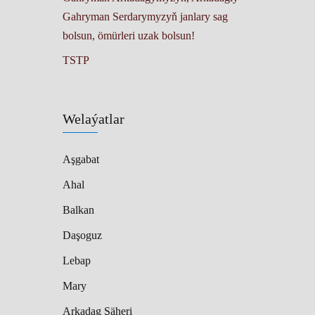
Gahryman Serdarymyzyň janlary sag
bolsun, ömürleri uzak bolsun!
TSTP
Welaýatlar
Aşgabat
Ahal
Balkan
Daşoguz
Lebap
Mary
Arkadag Şäheri