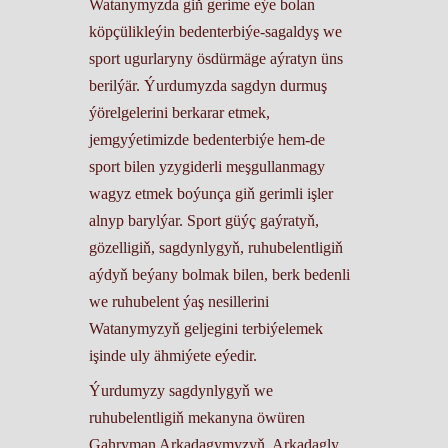
Watanymyzda giň gerime eýe bolan
köpçülikleýin bedenterbiýe-sagaldyş we
sport ugurlaryny ösdürmäge aýratyn üns
berilýär. Ýurdumyzda sagdyn durmuş
ýörelgelerini berkarar etmek,
jemgyýetimizde bedenterbiýe hem-de
sport bilen yzygiderli meşgullanmagy
wagyz etmek boýunça giň gerimli işler
alnyp barylýar. Sport güýç gaýratyň,
gözelligiň, sagdynlygyň, ruhubelentligiň
aýdyň beýany bolmak bilen, berk bedenli
we ruhubelent ýaş nesillerini
Watanymyzyň geljegini terbiýelemek
işinde uly ähmiýete eýedir.
Ýurdumyzy sagdynlygyň we
ruhubelentligiň mekanyna öwüren
Gahryman Arkadagymyzyň, Arkadagly