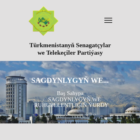
Türkmenistanyň Senagatçylar
we Telekeçiler Partiýasy
SAGDYNLYGYŇ WE...
Baş Sahypa
SAGDYNLYGYŇ WE
RUHUBELENTLIGIŇ ÝURDY