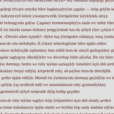
rdarymyzyň üns merkezinde durýar» atly maslahat duşuşygy geçiri
geljegi röwşen umytlar bilen baglanyşdyrýan çagalar — ösüp gelýän ne
 halkymyzyň belent ynsanperwerlik ýörelgelerine laýyklykda alnyp
biri bolmagynda galýar. Çagalary hemmetaraplaýyn alada we mähir bile
uň özi häzirki zaman türkmen jemgyýetinde has-da aýdyň ýüze çykýar 
. «Döwlet adam üçindir!» diýen baş ýörelgeden ruhlanyp, tutuş ýurd
em-de orta mekdepler, iň ýokary tehnologiýalar bilen üpjün edilen
 okuw-terbiýeçilik toplumlary bina edildi hem-de olaryň gurluşyklary g
galar saglygyny dikeldýärler we döwrebap bilim alýarlar. Bir söz bilen
r durmuşy, beden we ruhy taýdan sazlaşykly ösmekleri üçin ähli şertl
kuklary berjaý edilýär, körpeleriň ruhy, aň-paýhas hem-de döredijilik
 şertler üpjün edilýär. Munuň özi ýurdumyzda durmuşa geçirilýän we h
 gelýän ýaş nesilleriň milli we umumadamzat ruhy gymmatlyklary
ertmeleriň aýdyň netijesidir diýip belläp geçdiler.
m-de ruhy taýdan sagdyn ösüp ýetişmekleri üçin ähli amatly şertleri
ýşa bolan hukuklaryny üpjün etmek we beýleki köp sanly aladalar edýän