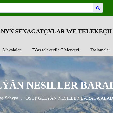
NYŇ SENAGATÇYLAR WE TELEKEÇIL
Makalalar
"Ýaş telekeçiler" Merkezi
Taslamalar
LÝÄN NESILLER BARA
aş Sahypa
ÖSÜP GELÝÄN NESILLER BARADA ALA