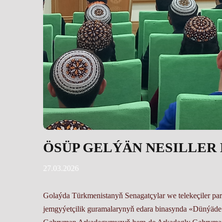
ÖSÜP GELÝÄN NESILLER
27.03.2026
Golaýda Türkmenistanyň Senagatçylar we telekeçiler pa
jemgyýetçilik guramalarynyň edara binasynda «Dünýäde 