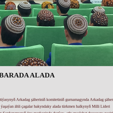
 BARADA ALADA
rtiýasynyň Arkadag şäheriniň komitetiniň gurnamagynda Arkadag şäher
ýaşaýan ähli çagalar hakyndaky alada türkmen halkynyň Milli Lideri