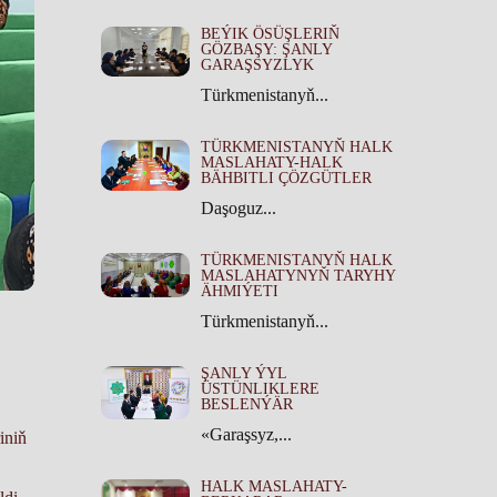
BEÝIK ÖSÜŞLERIŇ
GÖZBAŞY: ŞANLY
GARAŞSYZLYK
Türkmenistanyň...
TÜRKMENISTANYŇ HALK
MASLAHATY-HALK
BÄHBITLI ÇÖZGÜTLER
Daşoguz...
TÜRKMENISTANYŇ HALK
MASLAHATYNYŇ TARYHY
ÄHMIÝETI
Türkmenistanyň...
ŞANLY ÝYL
ÜSTÜNLIKLERE
BESLENÝÄR
«Garaşsyz,...
iniň
HALK MASLAHATY-