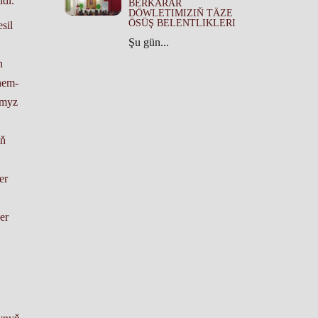
ldi.
BERKARAR
DÖWLETIMIZIŇ TÄZE
ÖSÜŞ BELENTLIKLERI
sil
Şu gün...
n
hem-
umyz
iň
er
er