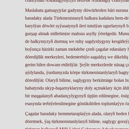
Gahryman Arkadagymyzyň hem-de Arkadagly Gahryman Se
Maslahata gatnaşyjylar gadymy döwürlerden bäri nurana 
baradaky alada Türkmenistanyň halkara kadalara hem-de
barylýan döwlet syýasatynyň ileri tutulýan ugurlarynyň 
gurşap almak milletimize mahsus asylly ýörelgedir. Mun
de halkymyzyň durmuş we ruhy sagdynlygyny kesgitleýär
boýunça häzirki zaman mekdebe çenli çagalar edaralary h
döredijilik merkezleri, bedenterbiýe-sagaldyş we dikeldiş
gerim bilen dowam etdirilýär. Şeýle merkezlerde näsag ça
aýdylanda, ýurdumyzda körpe türkmenistanlylaryň bagtyýa
döredilýär. Olaryň bilime, saglygyny berkitmäge bolan hu
babatynda ukyp-başarnyklaryny doly açmaklary üçin ähli
bir maşgalanyň abadançylygynyň üpjün edilmegine, ösüp
esasynda terbiýelenilmegine gönükdirilen toplumlaýyn özg
Çagalar baradaky hemmetaraplaýyn alada, olaryň beden he
döretmek, ýaş türkmenistanlylaryň bilime, saglygy gora