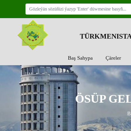
TÜRKMENISTA
Baş Sahypa
Çäreler
ÖSÜP GE
B