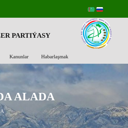
ER PARTIÝASY
Kanunlar
Habarlaşmak
DA ALADA
DA