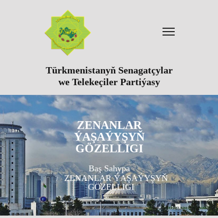
Türkmenistanyň Senagatçylar
we Telekeçiler Partiýasy
ZENANLAR
ÝAŞAÝYŞYŇ
GÖZELLIGI
Baş Sahypa
ZENANLAR ÝAŞAÝYŞYŇ
GÖZELLIGI