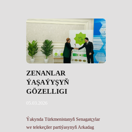
ZENANLAR
ÝAŞAÝYŞYŇ
GÖZELLIGI
05.03.2026
Ýakynda Türkmenistanyň Senagatçylar
we telekeçiler partiýasynyň Arkadag