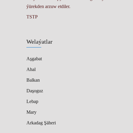
ýürekden arzuw etdiler.
TSTP
Welaýatlar
Aşgabat
Ahal
Balkan
Daşoguz
Lebap
Mary
Arkadag Şäheri