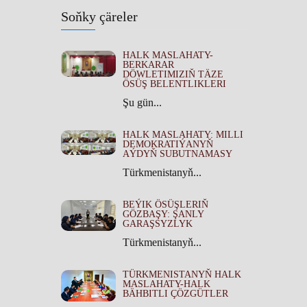
Soňky çäreler
HALK MASLAHATY-
BERKARAR
DÖWLETIMIZIŇ TÄZE
ÖSÜŞ BELENTLIKLERI
Şu gün...
HALK MASLAHATY: MILLI
DEMOKRATIÝANYŇ
AÝDYŇ SUBUTNAMASY
Türkmenistanyň...
BEÝIK ÖSÜŞLERIŇ
GÖZBAŞY: ŞANLY
GARAŞSYZLYK
Türkmenistanyň...
TÜRKMENISTANYŇ HALK
MASLAHATY-HALK
BÄHBITLI ÇÖZGÜTLER