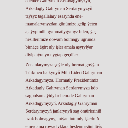
edenler Gahryman Arkadagymyzyň,
Arkadagly Gahryman Serdarymyzyň
taýsyz tagallalary esasynda ene-
mamalarymyzdan günümize gelip ýeten
ajaýyp milli gymmatlygymyz bilen, ýaş
nesillerimize dowam bolmagy ugrunda
birnäçe ägirt uly işler amala aşyrylýar
diýip aýratyn nygtap geçdiler.
Zenanlarymyza şeýle uly hormat goýýan
Türkmen halkynyň Milli Lideri Gahryman
Arkadagymyza, Hormatly Prezidentimiz
Arkadagly Gahryman Serdarymyza köp
sagbolsun aýtdylar hem-de Gahryman
Arkadagymyzyň, Arkadagly Gahryman
Serdarymyzyň janlarynyň sag ömürleriniň
uzak bolmagyny, tutýan tutumly işleriniň
elmydama rowaçlyklara beslenmegini tüýs