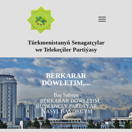
Türkmenistanyň Senagatçylar
we Telekeçiler Partiýasy
BERKARAR
DÖWLETIM,...
Baş Sahypa
BERKARAR DÖWLETIM,
BUÝSANÇLY PARLAÝAR,
ÝAŞYL BAÝDAGYM