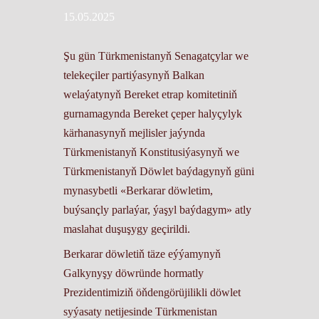
15.05.2025
Şu gün Türkmenistanyň Senagatçylar we
telekeçiler partiýasynyň Balkan
welaýatynyň Bereket etrap komitetiniň
gurnamagynda Bereket çeper halyçylyk
kärhanasynyň mejlisler jaýynda
Türkmenistanyň Konstitusiýasynyň we
Türkmenistanyň Döwlet baýdagynyň güni
mynasybetli «Berkarar döwletim,
buýsançly parlaýar, ýaşyl baýdagym» atly
maslahat duşuşygy geçirildi.
Berkarar döwletiň täze eýýamynyň
Galkynyşy döwründe hormatly
Prezidentimiziň öňdengörüjilikli döwlet
syýasaty netijesinde Türkmenistan