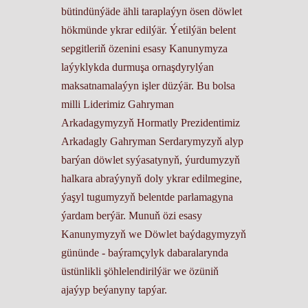
bütindünýäde ähli taraplaýyn ösen döwlet
hökmünde ykrar edilýär. Ýetilýän belent
sepgitleriň özenini esasy Kanunymyza
laýyklykda durmuşa ornaşdyrylýan
maksatnamalaýyn işler düzýär. Bu bolsa
milli Liderimiz Gahryman
Arkadagymyzyň Hormatly Prezidentimiz
Arkadagly Gahryman Serdarymyzyň alyp
barýan döwlet syýasatynyň, ýurdumyzyň
halkara abraýynyň doly ykrar edilmegine,
ýaşyl tugumyzyň belentde parlamagyna
ýardam berýär. Munuň özi esasy
Kanunymyzyň we Döwlet baýdagymyzyň
gününde - baýramçylyk dabaralarynda
üstünlikli şöhlelendirilýär we özüniň
ajaýyp beýanyny tapýar.