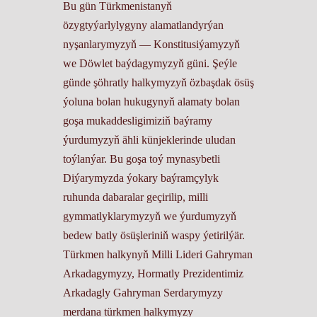
Bu gün Türkmenistanyň
özygtyýarlylygyny alamatlandyrýan
nyşanlarymyzyň — Konstitusiýamyzyň
we Döwlet baýdagymyzyň güni. Şeýle
günde şöhratly halkymyzyň özbaşdak ösüş
ýoluna bolan hukugynyň alamaty bolan
goşa mukaddesligimiziň baýramy
ýurdumyzyň ähli künjeklerinde uludan
toýlanýar. Bu goşa toý mynasybetli
Diýarymyzda ýokary baýramçylyk
ruhunda dabaralar geçirilip, milli
gymmatlyklarymyzyň we ýurdumyzyň
bedew batly ösüşleriniň waspy ýetirilýär.
Türkmen halkynyň Milli Lideri Gahryman
Arkadagymyzy, Hormatly Prezidentimiz
Arkadagly Gahryman Serdarymyzy
merdana türkmen halkymyzy