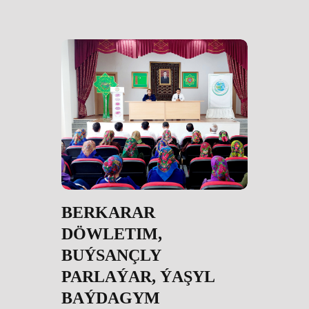
BERKARAR
DÖWLETIM,
BUÝSANÇLY
PARLAÝAR, ÝAŞYL
BAÝDAGYM