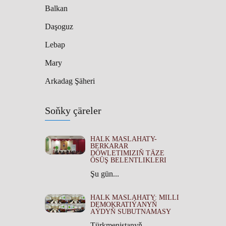
Balkan
Daşoguz
Lebap
Mary
Arkadag Şäheri
Soňky çäreler
HALK MASLAHATY-
BERKARAR
DÖWLETIMIZIŇ TÄZE
ÖSÜŞ BELENTLIKLERI
Şu gün...
HALK MASLAHATY: MILLI
DEMOKRATIÝANYŇ
AÝDYŇ SUBUTNAMASY
Türkmenistanyň...