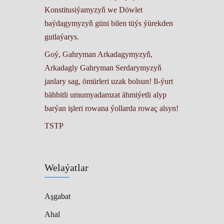
Konstitusiýamyzyň we Döwlet
baýdagymyzyň güni bilen tüýs ýürekden
gutlaýarys.
Goý, Gahryman Arkadagymyzyň,
Arkadagly Gahryman Serdarymyzyň
janlary sag, ömürleri uzak bolsun! Il-ýurt
bähbitli umumyadamzat ähmiýetli alyp
barýan işleri rowana ýollarda rowaç alsyn!
TSTP
Welaýatlar
Aşgabat
Ahal