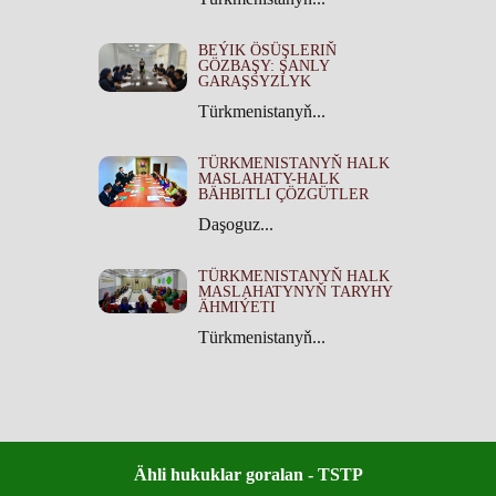
BEÝIK ÖSÜŞLERIŇ
GÖZBAŞY: ŞANLY
GARAŞSYZLYK
Türkmenistanyň...
TÜRKMENISTANYŇ HALK
MASLAHATY-HALK
BÄHBITLI ÇÖZGÜTLER
Daşoguz...
TÜRKMENISTANYŇ HALK
MASLAHATYNYŇ TARYHY
ÄHMIÝETI
Türkmenistanyň...
Ähli hukuklar goralan - TSTP