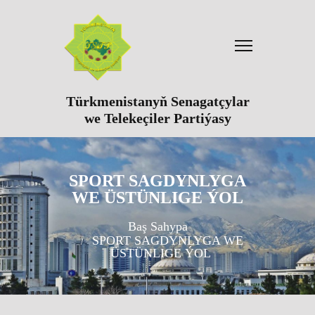
Türkmenistanyň Senagatçylar
we Telekeçiler Partiýasy
SPORT SAGDYNLYGA
WE ÜSTÜNLIGE ÝOL
Baş Sahypa
SPORT SAGDYNLYGA WE
ÜSTÜNLIGE ÝOL