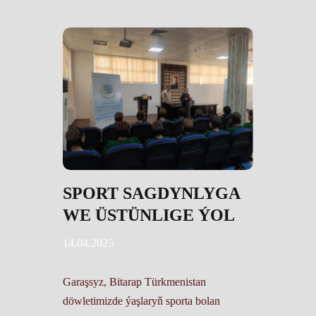
SPORT SAGDYNLYGA
WE ÜSTÜNLIGE ÝOL
14.04.2025
Garaşsyz, Bitarap Türkmenistan
döwletimizde ýaşlaryň sporta bolan