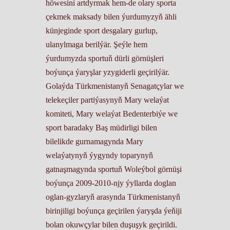
höwesini artdyrmak hem-de olary sporta
çekmek maksady bilen ýurdumyzyň ähli
künjeginde sport desgalary gurlup,
ulanylmaga berilýär. Şeýle hem
ýurdumyzda sportuň dürli görnüşleri
boýunça ýaryşlar yzygiderli geçirilýär.
Golaýda Türkmenistanyň Senagatçylar we
telekeçiler partiýasynyň Mary welaýat
komiteti, Mary welaýat Bedenterbiýe we
sport baradaky Baş müdirligi bilen
bilelikde gurnamagynda Mary
welaýatynyň ýygyndy toparynyň
gatnaşmagynda sportuň Woleýbol görnüşi
boýunça 2009-2010-njy ýyllarda doglan
oglan-gyzlaryň arasynda Türkmenistanyň
birinjiligi boýunça geçirilen ýaryşda ýeňiji
bolan okuwçylar bilen duşuşyk geçirildi.