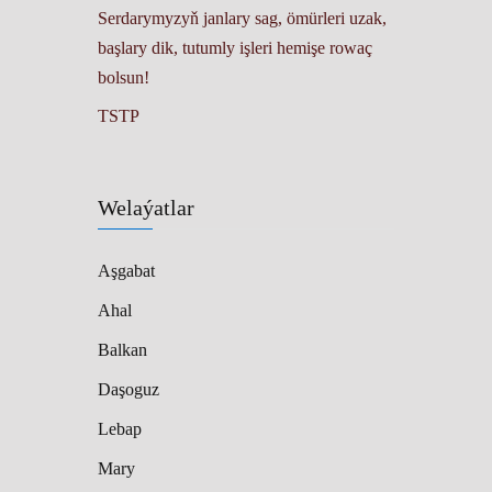
Serdarymyzyň janlary sag, ömürleri uzak,
başlary dik, tutumly işleri hemişe rowaç
bolsun!
TSTP
Welaýatlar
Aşgabat
Ahal
Balkan
Daşoguz
Lebap
Mary