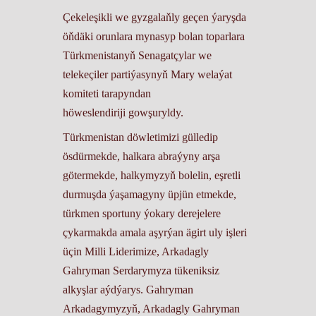
Çekeleşikli we gyzgalaňly geçen ýaryşda
öňdäki orunlara mynasyp bolan toparlara
Türkmenistanyň Senagatçylar we
telekeçiler partiýasynyň Mary welaýat
komiteti tarapyndan
höweslendiriji gowşuryldy.
Türkmenistan döwletimizi gülledip
ösdürmekde, halkara abraýyny arşa
götermekde, halkymyzyň bolelin, eşretli
durmuşda ýaşamagyny üpjün etmekde,
türkmen sportuny ýokary derejelere
çykarmakda amala aşyrýan ägirt uly işleri
üçin Milli Liderimize, Arkadagly
Gahryman Serdarymyza tükeniksiz
alkyşlar aýdýarys. Gahryman
Arkadagymyzyň, Arkadagly Gahryman