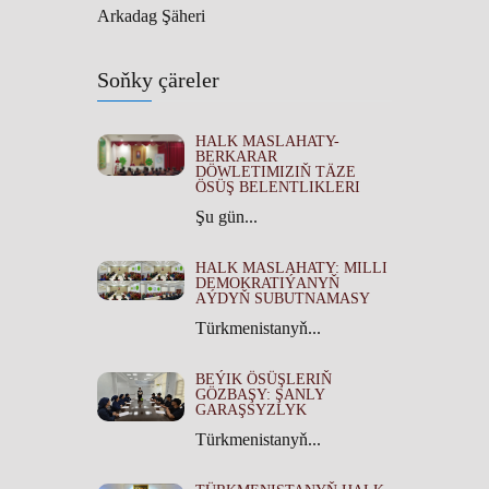
Arkadag Şäheri
Soňky çäreler
HALK MASLAHATY-
BERKARAR
DÖWLETIMIZIŇ TÄZE
ÖSÜŞ BELENTLIKLERI
Şu gün...
HALK MASLAHATY: MILLI
DEMOKRATIÝANYŇ
AÝDYŇ SUBUTNAMASY
Türkmenistanyň...
BEÝIK ÖSÜŞLERIŇ
GÖZBAŞY: ŞANLY
GARAŞSYZLYK
Türkmenistanyň...