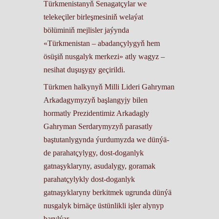
Türkmenistanyň Senagatçylar we
telekeçiler birleşmesiniň welaýat
bölüminiň mejlisler jaýynda
«Türkmenistan – abadançylygyň hem
ösüşiň nusgalyk merkezi» atly wagyz –
nesihat duşuşygy geçirildi.
Türkmen halkynyň Milli Lideri Gahryman
Arkadagymyzyň başlangyjy bilen
hormatly Prezidentimiz Arkadagly
Gahryman Serdarymyzyň parasatly
baştutanlygynda ýurdumyzda we dünýä-
de parahatçylygy, dost-doganlyk
gatnaşyklaryny, asudalygy, goramak
parahatçylykly dost-doganlyk
gatnaşyklaryny berkitmek ugrunda dünýä
nusgalyk birnäçe üstünlikli işler alynyp
barylýar.