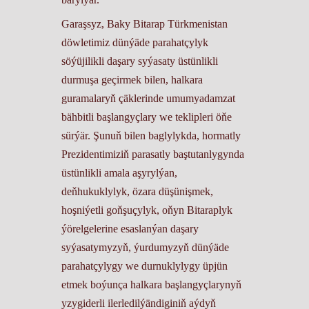
Garaşsyz, Baky Bitarap Türkmenistan
döwletimiz dünýäde parahatçylyk
söýüjilikli daşary syýasaty üstünlikli
durmuşa geçirmek bilen, halkara
guramalaryň çäklerinde umumyadamzat
bähbitli başlangyçlary we teklipleri öňe
sürýär. Şunuň bilen baglylykda, hormatly
Prezidentimiziň parasatly baştutanlygynda
üstünlikli amala aşyrylýan,
deňhukuklylyk, özara düşünişmek,
hoşniýetli goňşuçylyk, oňyn Bitaraplyk
ýörelgelerine esaslanýan daşary
syýasatymyzyň, ýurdumyzyň dünýäde
parahatçylygy we durnuklylygy üpjün
etmek boýunça halkara başlangyçlarynyň
yzygiderli ilerledilýändiginiň aýdyň