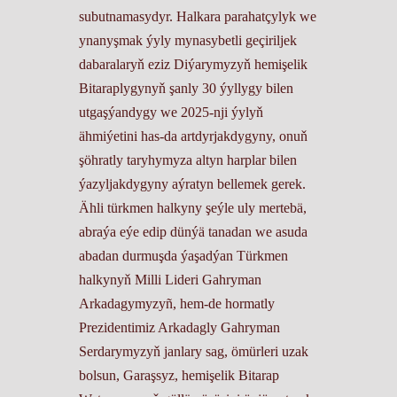
subutnamasydyr. Halkara parahatçylyk we
ynanyşmak ýyly mynasybetli geçiriljek
dabaralaryň eziz Diýarymyzyň hemişelik
Bitaraplygynyň şanly 30 ýyllygy bilen
utgaşýandygy we 2025-nji ýylyň
ähmiýetini has-da artdyrjakdygyny, onuň
şöhratly taryhymyza altyn harplar bilen
ýazyljakdygyny aýratyn bellemek gerek.
Ähli türkmen halkyny şeýle uly mertebä,
abraýa eýe edip dünýä tanadan we asuda
abadan durmuşda ýaşadýan Türkmen
halkynyň Milli Lideri Gahryman
Arkadagymyzyñ, hem-de hormatly
Prezidentimiz Arkadagly Gahryman
Serdarymyzyň janlary sag, ömürleri uzak
bolsun, Garaşsyz, hemişelik Bitarap