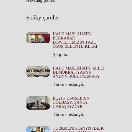
Arkadag Şäheri
Soňky çäreler
HALK MASLAHATY-
BERKARAR
DÖWLETIMIZIŇ TÄZE
ÖSÜŞ BELENTLIKLERI
Şu gün...
HALK MASLAHATY: MILLI
DEMOKRATIÝANYŇ
AÝDYŇ SUBUTNAMASY
Türkmenistanyň...
BEÝIK ÖSÜŞLERIŇ
GÖZBAŞY: ŞANLY
GARAŞSYZLYK
Türkmenistanyň...
TÜRKMENISTANYŇ HALK