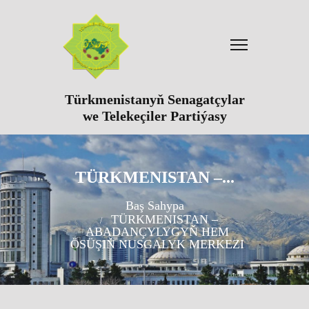
Türkmenistanyň Senagatçylar
we Telekeçiler Partiýasy
TÜRKMENISTAN –...
Baş Sahypa
TÜRKMENISTAN –
ABADANÇYLYGYŇ HEM
ÖSÜŞIŇ NUSGALYK MERKEZI