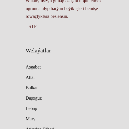
Watanymyzyň gülläp ösüşini üpjün etmek
ugrunda alyp barýan beýik işleri hemişe
rowaçlyklara beslensin.
TSTP
Welaýatlar
Aşgabat
Ahal
Balkan
Daşoguz
Lebap
Mary