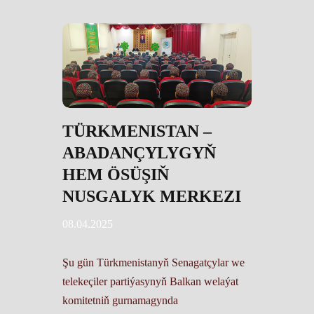
TÜRKMENISTAN –
ABADANÇYLYGYŇ
HEM ÖSÜŞIŇ
NUSGALYK MERKEZI
08.04.2025
Şu gün Türkmenistanyň Senagatçylar we
telekeçiler partiýasynyň Balkan welaýat
komitetniň gurnamagynda