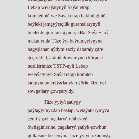
Lebap welaýatynyň Saýat etrap
komitetiniň we Saýat etrap häkimliginiň,
beýleki jemgyýetçilik guramalarynyň
bilelikde gurnamagynda, «Bal Saýat» toý
mekanynda Täze ýyl baýramçylygyna
bagyşlanan aýdym-sazly dabaraly çäre
geçirildi. Çäräniň dowamynda körpeje
nesillerimize TSTP-nyň Lebap
welaýatynyň Saýat etrap komiteti
tarapyndan taýýarlanylan ýörite täze ýyl
sowgatlary gowşuryldy.
Täze ýylyň şatlygy
paýtagtymyzdan başlap, welaýatlarymyza
çenli ýaşyl arçalaryň reňbe-reň
öwüşginlerine, çagalaryň şatlyk-şowhun,
gülküsine beslenýär. Täze ýylyň özboluşly