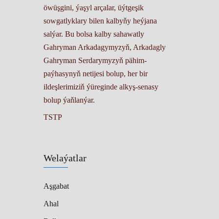
öwüşgini, ýaşyl arçalar, üýtgeşik
sowgatlyklary bilen kalbyňy heýjana
salýar. Bu bolsa kalby sahawatly
Gahryman Arkadagymyzyň, Arkadagly
Gahryman Serdarymyzyň pähim-
paýhasynyň netijesi bolup, her bir
ildeşlerimiziň ýüreginde alkyş-senasy
bolup ýaňlanýar.
TSTP
Welaýatlar
Aşgabat
Ahal