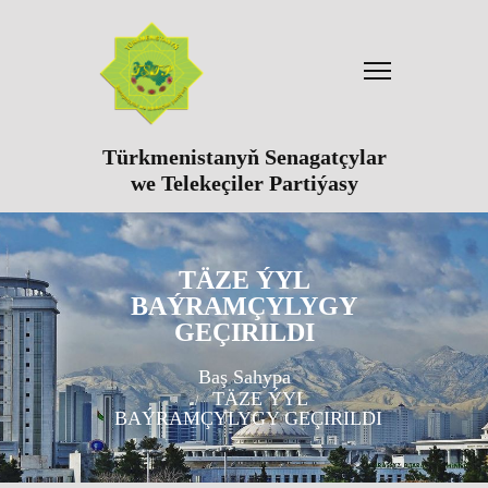
Türkmenistanyň Senagatçylar
we Telekeçiler Partiýasy
TÄZE ÝYL
BAÝRAMÇYLYGY
GEÇIRILDI
Baş Sahypa
TÄZE ÝYL
BAÝRAMÇYLYGY GEÇIRILDI