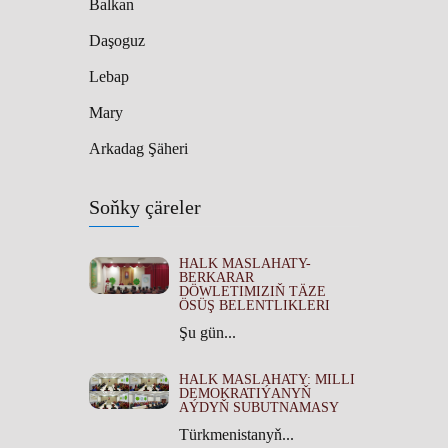
Balkan
Daşoguz
Lebap
Mary
Arkadag Şäheri
Soňky çäreler
HALK MASLAHATY-
BERKARAR
DÖWLETIMIZIŇ TÄZE
ÖSÜŞ BELENTLIKLERI
Şu gün...
HALK MASLAHATY: MILLI
DEMOKRATIÝANYŇ
AÝDYŇ SUBUTNAMASY
Türkmenistanyň...