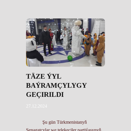
TÄZE ÝYL
BAÝRAMÇYLYGY
GEÇIRILDI
27.12.2024
Şu gün Türkmenistanyň
Senagatçylar we telekeçiler partiýasynyň