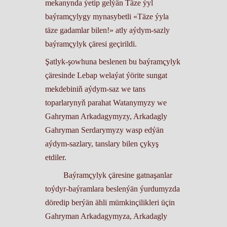
mekanynda
ýetip gelýän
Täze ýyl
baýramçylygy mynasybetli «Täze ýyla
täze gadamlar bilen!» atly aýdym-sazly
baýramçylyk çäresi geçirildi.
Şatlyk-şowhuna beslenen bu baýramçylyk
çäresinde Lebap welaýat ýörite sungat
mekdebiniň aýdym-saz we tans
toparlarynyň parahat Watanymyzy we
Gahryman Arkadagymyzy, Arkadagly
Gahryman Serdarymyzy wasp edýän
aýdym-sazlary, tanslary bilen çykyş
etdiler.
Baýramçylyk çäresine gatnaşanlar
toýdyr-baýramlara beslenýän ýurdumyzda
döredip berýän ähli mümkinçilikleri üçin
Gahryman Arkadagymyza, Arkadagly