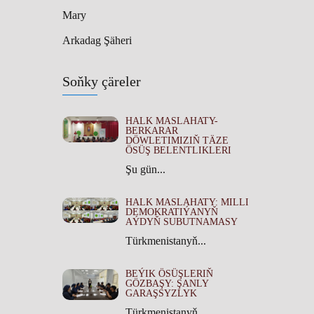
Mary
Arkadag Şäheri
Soňky çäreler
HALK MASLAHATY-
BERKARAR
DÖWLETIMIZIŇ TÄZE
ÖSÜŞ BELENTLIKLERI
Şu gün...
HALK MASLAHATY: MILLI
DEMOKRATIÝANYŇ
AÝDYŇ SUBUTNAMASY
Türkmenistanyň...
BEÝIK ÖSÜŞLERIŇ
GÖZBAŞY: ŞANLY
GARAŞSYZLYK
Türkmenistanyň...