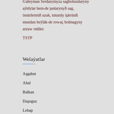
Gahryman Serdarymyza sagbolsunlaryny
aýtdylar hem-de janlarynyň sag,
ömürleriniň uzak, tutumly işleriniň
mundan beýläk-de rowaç bolmagyny
arzuw etdiler.
TSTP
Welaýatlar
Aşgabat
Ahal
Balkan
Daşoguz
Lebap