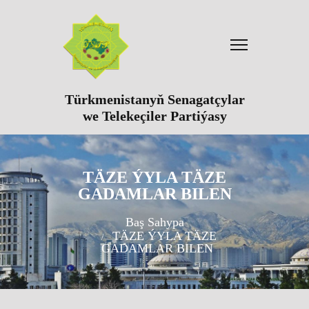
Türkmenistanyň Senagatçylar
we Telekeçiler Partiýasy
TÄZE ÝYLA TÄZE
GADAMLAR BILEN
Baş Sahypa
TÄZE ÝYLA TÄZE
GADAMLAR BILEN