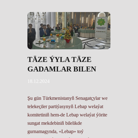
TÄZE ÝYLA TÄZE
GADAMLAR BILEN
18.12.2024
Şu gün Türkmenistanyň Senagatçylar we
telekeçiler partiýasynyň Lebap welaýat
komitetiniň hem-de Lebap welaýat ýörite
sungat mekdebiniň bilelikde
gurnamagynda, «Lebap» toý