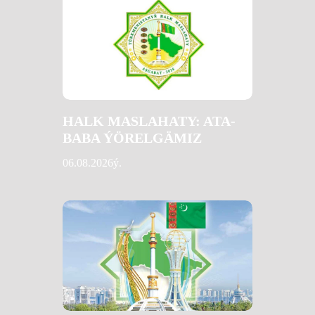
HALK MASLAHATY: ATA-
BABA ÝÖRELGÄMIZ
06.08.2026ý.