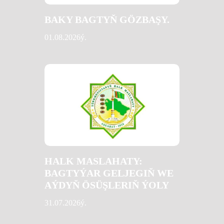
BAKY BAGTYŇ GÖZBAŞY.
01.08.2026ý.
HALK MASLAHATY:
BAGTYÝAR GELJEGIŇ WE
AÝDYŇ ÖSÜŞLERIŇ ÝOLY
31.07.2026ý.