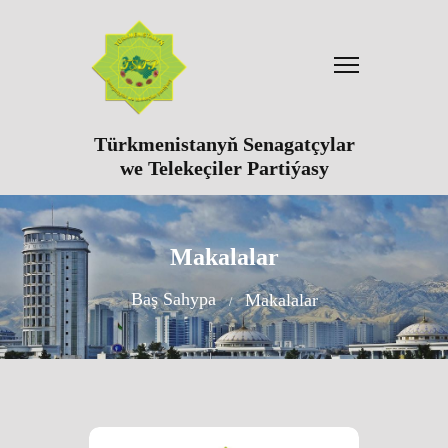
Türkmenistanyň Senagatçylar
we Telekeçiler Partiýasy
Makalalar
Baş Sahypa
Makalalar