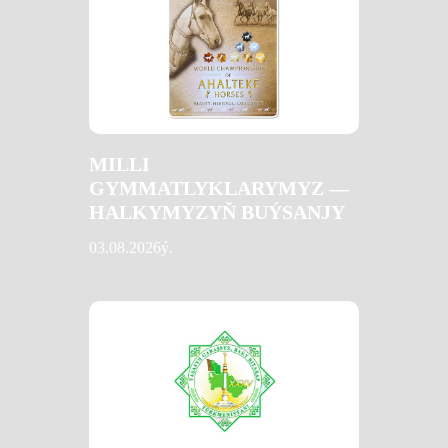
MILLI
GYMMATLYKLARYMYZ —
HALKYMYZYŇ BUÝSANJY
03.08.2026ý.