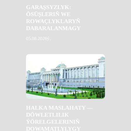
GARAŞSYZLYK:
ÖSÜŞLERIŇ WE
ROWAÇLYKLARYŇ
DABARALANMAGY
05.08.2026ý.
HALKA MASLAHATY —
DÖWLETLILIK
ÝÖRELGELERINIŇ
DOWAMATLYLYGY