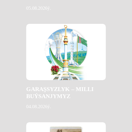
05.08.2026ý.
GARAŞSYZLYK – MILLI
BUÝSANJYMYZ
04.08.2026ý.