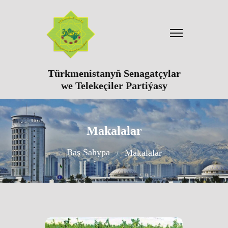
Türkmenistanyň Senagatçylar
we Telekeçiler Partiýasy
Makalalar
Baş Sahypa
Makalalar