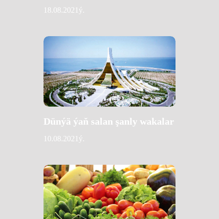
18.08.2021ý.
Dünýä ýaň salan şanly wakalar
10.08.2021ý.