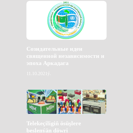
Созидательные идеи
священной независимости и
эпоха Аркадага
11.10.2021ý.
Telekeçiligiň ösüşlere
beslenýän döwri