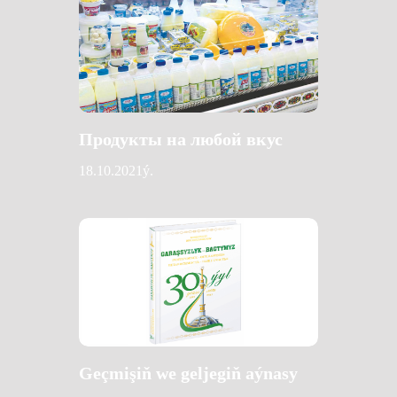
Продукты на любой вкус
18.10.2021ý.
Geçmişiň we geljegiň aýnasy