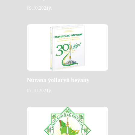
09.10.2021ý.
Nurana ýollaryň beýany
07.10.2021ý.