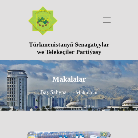
Türkmenistanyň Senagatçylar
we Telekeçiler Partiýasy
Makalalar
Baş Sahypa
Makalalar