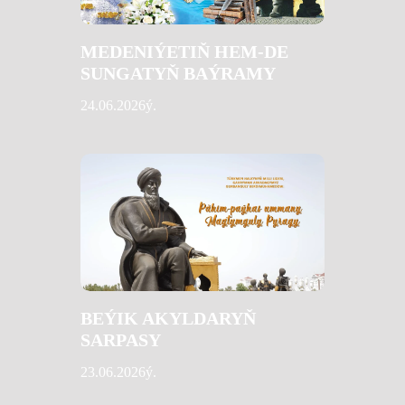
MEDENIÝETIŇ HEM-DE
SUNGATYŇ BAÝRAMY
24.06.2026ý.
BEÝIK AKYLDARYŇ
SARPASY
23.06.2026ý.