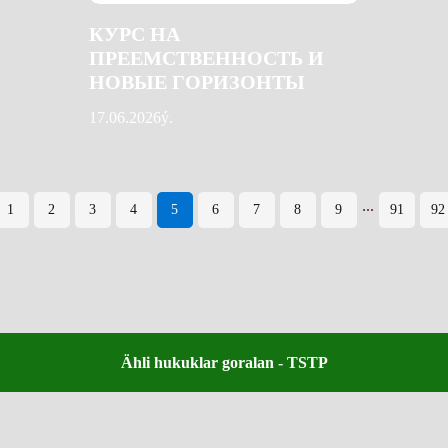
КУРС НА
ПРЕЕМСТВЕННОСТЬ И
НОВЫЕ ГОРИЗОНТЫ
17.06.2026ý.
...
1
2
3
4
5
6
7
8
9
91
92
Ähli hukuklar goralan - TSTP