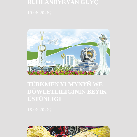
RUHLANDYRÝAN GÜÝÇ
19.06.2026ý.
TÜRKMEN YLMYNYŇ WE
DÖWLETLILIGINIŇ BEÝIK
ÜSTÜNLIGI
18.06.2026ý.