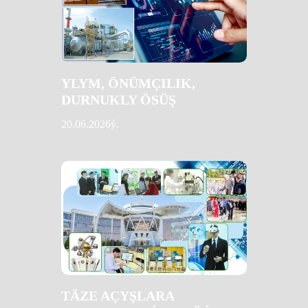
YLYM, ÖNÜMÇILIK,
DURNUKLY ÖSÜŞ
20.06.2026ý.
TÄZE AÇYŞLARA