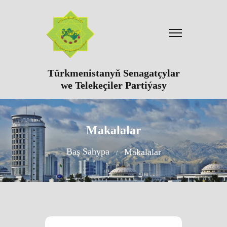
Türkmenistanyň Senagatçylar
we Telekeçiler Partiýasy
Makalalar
Baş Sahypa
Makalalar