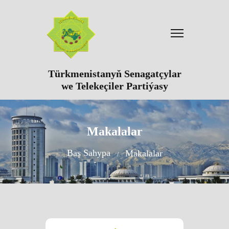
Türkmenistanyň Senagatçylar
we Telekeçiler Partiýasy
Makalalar
Baş Sahypa
Makalalar