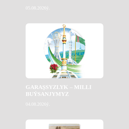
05.08.2026ý.
GARAŞSYZLYK – MILLI
BUÝSANJYMYZ
04.08.2026ý.