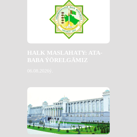
HALK MASLAHATY: ATA-
BABA ÝÖRELGÄMIZ
06.08.2026ý.