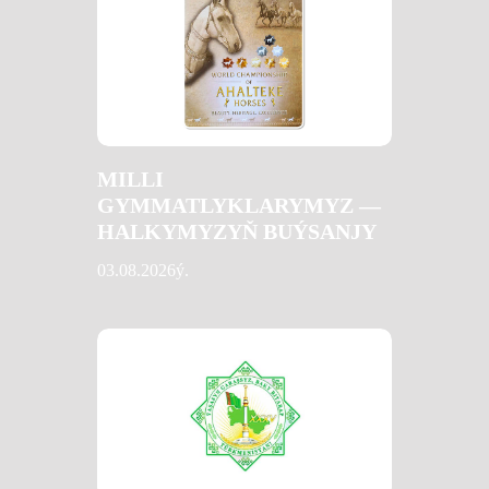
MILLI
GYMMATLYKLARYMYZ —
HALKYMYZYŇ BUÝSANJY
03.08.2026ý.