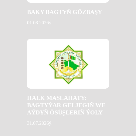
BAKY BAGTYŇ GÖZBAŞY
01.08.2026ý.
HALK MASLAHATY:
BAGTYÝAR GELJEGIŇ WE
AÝDYŇ ÖSÜŞLERIŇ ÝOLY
31.07.2026ý.