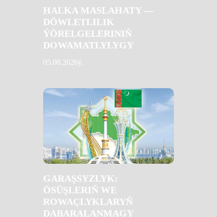
HALKA MASLAHATY —
DÖWLETLILIK
ÝÖRELGELERINIŇ
DOWAMATLYLYGY
05.08.2026ý.
GARAŞSYZLYK:
ÖSÜŞLERIŇ WE
ROWAÇLYKLARYŇ
DABARALANMAGY