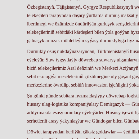
Özbegistanyň, Täjigistanyň, Gyrgyz Respublikasynyň w
telekeçileri tarapyndan daşary ýurtlarda durmuş maksatl
iberilmegi we özümizde öndürilýän gurluşyk serişdelerin
telekeçileriniň sebitdäki kärdeşleri bilen ýola goýýan h
gatnaşyklar uzak möhletleýin syýasy durnuklylyga hyzma
Durnukly ösüş nukdaýnazaryndan, Türkmenistanyň husus
eýeleýär. Suw tygşytlaýjy döwrebap suwaryş ulgamlaryn
biziň telekeçilerimiz Aral deňziniň we Merkezi Aziýanyň
sebit ekologiýa meseleleriniň çözülmegine uly goşant go
merkezlerine öwrülip, sebitiň innowasion işjeňligini ýoka
Şu günki günde sebitara hyzmatdaşlygy döwrebap logis
hususy ulag-logistika kompaniýalary Demirgazyk — Gün
artdyrmakda esasy orunlary eýeleýärler. Hususy işewürlig
serhetleriň arasy ýakynlaşýar we Gündogar bilen Günbata
Döwlet tarapyndan berilýän çäksiz goldawlar — ýeňillikli 