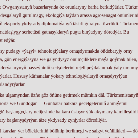
e Owganystanyň bazarlarynda öz orunlaryny barha berkidýärler. Türk
y desgalaryň gurulmagy, ekologiýa taýdan arassa agrosenagat önümlerin
iň eksporty ykdysady diplomatiýanyň täsirli guralyna öwrüldi. Türkme
yzmatdaşlygy serhetüsti gatnaşyklaryň pugta binýadyny döredýär. Bu
t edýär.
y pudagy «ýaşyl» tehnologiýalary ornaşdyrmakda öňdebaryjy orny
a, gün energiýasyna we galyndysyz önümçiliklere maýa goýmak bilen,
 derýalarynyň basseýniniň serişdelerini rejeli peýdalanmak ýaly umumy
şýarlar. Hususy kärhanalar ýokary tehnologiýalaryň ornaşdyrylýan
rlandyrýarlar.
tika ulgamyndan üzňe göz öňüne getirmek mümkin däl. Türkmenistany
orta we Gündogar — Günbatar halkara geçelgeleriniň ähmiýetini
iň başlangyçlary netijesinde halkara üstaşyr ýük akymlary kämilleşdiril
ry baglanyşdyrýan täze ykdysady zynjyrlar döredilýär.
karzlar, ýer bölekleriniň bölünip berilmegi we salgyt ýeňillikleri — dö