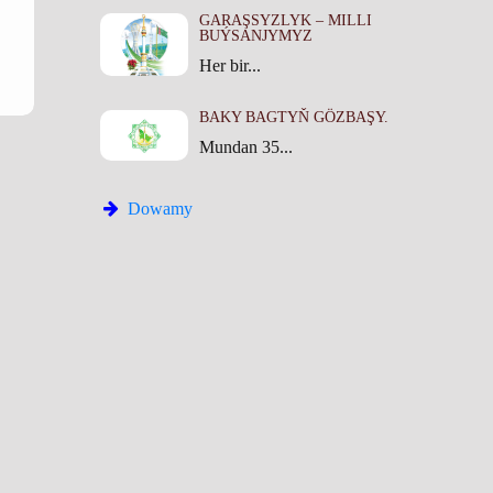
GARAŞSYZLYK – MILLI
BUÝSANJYMYZ
Her bir...
BAKY BAGTYŇ GÖZBAŞY.
Mundan 35...
Dowamy