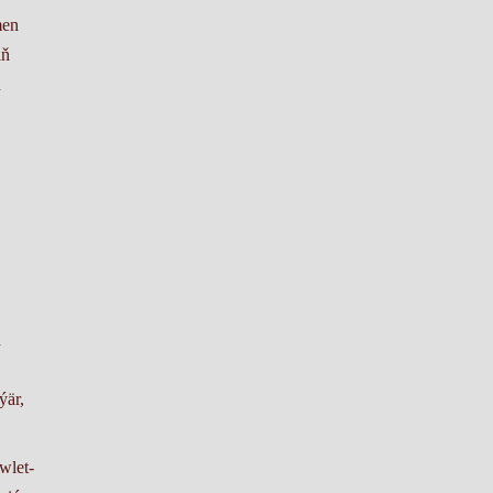
men
iň
n
ň
ýär,
wlet-