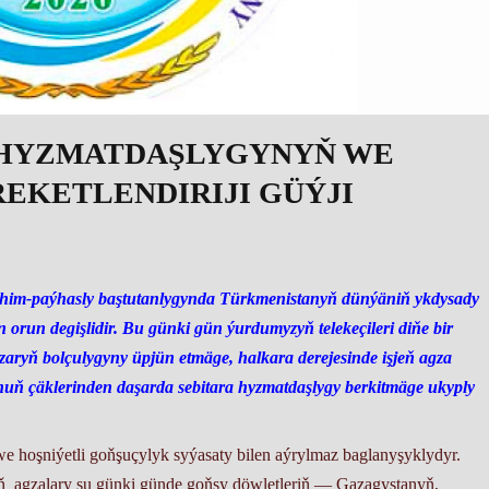
 HYZMATDAŞLYGYNYŇ WE
EKETLENDIRIJI GÜÝJI
him-paýhasly baştutanlygynda Türkmenistanyň dünýäniň ykdysady
run degişlidir. Bu günki gün ýurdumyzyň telekeçileri diňe bir
aryň bolçulygyny üpjün etmäge, halkara derejesinde işjeň agza
ň çäklerinden daşarda sebitara hyzmatdaşlygy berkitmäge ukyply
 hoşniýetli goňşuçylyk syýasaty bilen aýrylmaz baglanyşyklydyr.
niň agzalary şu günki günde goňşy döwletleriň — Gazagystanyň,