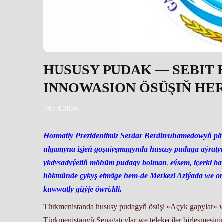
HUSUSY PUDAK — SEBIT
INNOWASION ÖSÜŞIŇ HER
28.04.2026
Hormatly Prezidentimiz Serdar Berdimuhamedowyň pä
ulgamyna işjeň goşulyşmagynda hususy pudaga aýratyn o
ykdysadyýetiň möhüm pudagy bolman, eýsem, içerki baz
hökmünde çykyş etmäge hem-de Merkezi Aziýada we onu
kuwwatly güýje öwrüldi.
Türkmenistanda hususy pudagyň ösüşi «Açyk gapylar» we
Türkmenistanyň Senagatçylar we telekeçiler birleşmesi