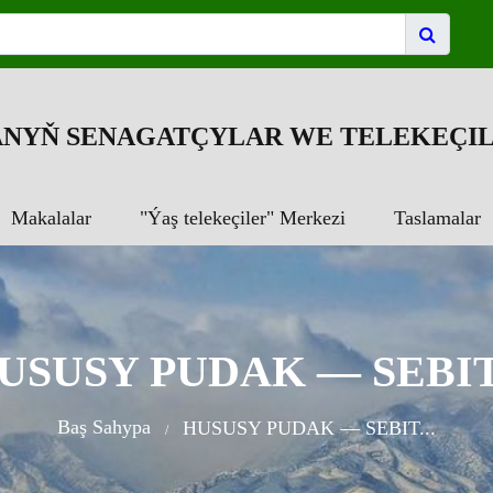
NYŇ SENAGATÇYLAR WE TELEKEÇIL
Makalalar
"Ýaş telekeçiler" Merkezi
Taslamalar
USUSY PUDAK — SEBIT.
Baş Sahypa
HUSUSY PUDAK — SEBIT...