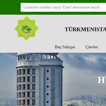
TÜRKMENISTA
Baş Sahypa
Çäreler
H