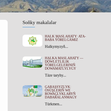
Soňky makalalar
HALK MASLAHATY: ATA-
BABA ÝÖRELGÄMIZ
Halkymyzyň...
HALKA MASLAHATY —
DÖWLETLILIK
ÝÖRELGELERINIŇ
DOWAMATLYLYGY
Täze taryhy...
GARAŞSYZLYK:
ÖSÜŞLERIŇ WE
ROWAÇLYKLARYŇ
DABARALANMAGY
Türkmen...