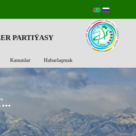
ER PARTIÝASY
Kanunlar
Habarlaşmak
..