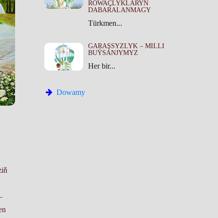
ROWAÇLYKLARYŇ
DABARALANMAGY
Türkmen...
GARAŞSYZLYK – MILLI
BUÝSANJYMYZ
Her bir...
Dowamy
ziň
–
en