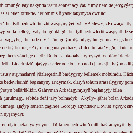
iň ömür ýollary hakynda täsirli söhbet açylýar. Ylmy hem-de jemgyýetç
aslar bilen birlikde, her birimiziň ýankitabymyza öwrüldi.
ň behişdi bedewlerimiziň waspyny ýetirýän «Bedew», «Rowaç» atly
p şygrynda belleýşi ýaly, bu günki gün behişdi bedewleriň waspy dilde s
, ýagşylyga hem-de uly üstünlige ýorulýandygy bu gymmaty egsilme
erde toý bolar», «Atym bar ganatym bar», «Irden tur ataňy gör, ataňdan
egi hem ýönelige däldir. Bu bolsa ata-babalarymyzyň irki döwürlerden
Milli Liderimiziň ajaýyp eserlerinde bular barada jikme-jik beýan edilý
hususy atşynaslaryň ýüzlerçesiniň bardygyny bellemek möhümdir. Häzi
ke bedewleriniň baş sanyny artdyrmak, olaryň tohum arassalygyny gor
aýratyn bellärliklidir. Gahryman Arkadagymyzyň başlangyjy bilen
yň gurulmagy, sebitde deňi-taýy bolmadyk «Akylly» şäher bolan Arkad
dilmegi, ajaýyp şäheriň çäginde Görogly adyndaky Döwlet atçylyk sir
yň nyşanydyr.
t-myradyň mekany» ýylynda Türkmen bedewiniň milli baýramynyň uly 
karar döwletiň täze eýýamynyň Galkynyşy döwründe uly ruhubelentli