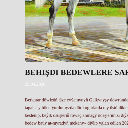
BEHIŞDI BEDEWLERE SA
25.04.2026
Berkarar döwletiň täze eýýamynyň Galkynyşy döwründe a
tagallasy bilen ýurdumyzda dürli ugurlarda uly üstünli
beslenip, beýik ösüşleriň rowaçlanmagy ildeşlerimizi di
bedew batly at-myradyň mekany» diýlip yglan edilen 20