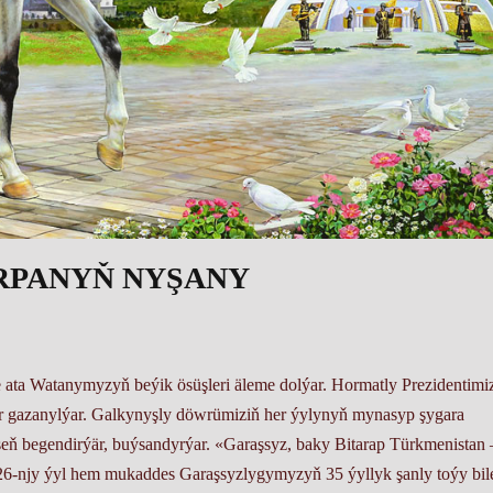
RPANYŇ NYŞANY
ta Watanymyzyň beýik ösüşleri äleme dolýar. Hormatly Prezidentimi
kler gazanylýar. Galkynyşly döwrümiziň her ýylynyň mynasyp şygara
ýseň begendirýär, buýsandyrýar. «Garaşsyz, baky Bitarap Türkmenistan 
26-njy ýyl hem mukaddes Garaşsyzlygymyzyň 35 ýyllyk şanly toýy bil