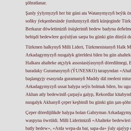
şöhratlanar.
Şanly ýylymyzyň her bir güni ata Watanymyzyň beýik ösü
soňky ýekşenbesinde ýurdumyzyň dürli künjeginde Türkme
Berkarar döwletimiziň ösüşleriniň bedew badyna deňelm
behişdi bedewlere goýulýan sarpa bu günki gün dünýä der
Türkmen halkynyň Milli Lideri, Türkmenistanyň Halk M
Arkadagymyzyň nusgalyk göreldesi bilen bu gün ahalteke 
Halkara ahalteke atçylyk assosiasiýasynyň döredilmegi, 
baradaky Guramasynyň (ÝUNESKO) tarapyndan «Ahalte
başlangyjy esasynda guramanyň Maddy däl medeni mira
Arkadagymyzyň ussat halypa seýis bolmak bilen, bu ugurd
Akhan atly bedewiniň çarpaýa galyp, Rekordlar kitabyn
nusgalyk Akhanyň çeper keşbiniň bu günki gün şan-şöhra
Çeper döredijilikde halypa bolan Gahryman Arkadagymyzy
waspyna öwrüldi. Milli Liderimiziň «Ahalteke bedewle
batly bedew», «Atda wepa-da bar, sapa-da» ýaly ajaýyp es