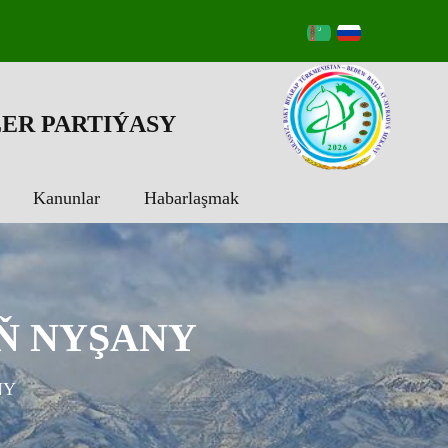
ER PARTIÝASY
Kanunlar
Habarlaşmak
Ň NYŞANY
NY