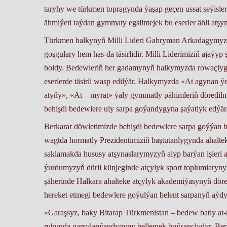
taryhy we türkmen topragynda ýaşap geçen ussat seýisler
ähmiýeti taýdan gymmaty egsilmejek bu eserler ähli atşyn
Türkmen halkynyň Milli Lideri Gahryman Arkadagymyzy
goşgulary hem has-da täsirlidir. Milli Liderimiziň ajaýy
boldy. Bedewleriň her gadamynyň halkymyzda rowaçlyga
eserlerde täsirli wasp edilýär. Halkymyzda «At agynan ý
atyňy», «At – myrat» ýaly gymmatly pähimleriň döredilm
behişdi bedewlere uly sarpa goýandygyna şaýatlyk edýär. 
Berkarar döwletimizde behişdi bedewlere sarpa goýýan 
wagtda hormatly Prezidentimiziň baştutanlygynda ahalte
saklamakda hususy atşynaslarymyzyň alyp barýan işleri 
ýurdumyzyň dürli künjeginde atçylyk sport toplumlaryn
şäherinde Halkara ahalteke atçylyk akademiýasynyň döre
hereket etmegi bedewlere goýulýan belent sarpanyň aýd
«Garaşsyz, baky Bitarap Türkmenistan – bedew batly a
ruhunda garşylanýandygyny bellemek buýsançlydyr. Ber