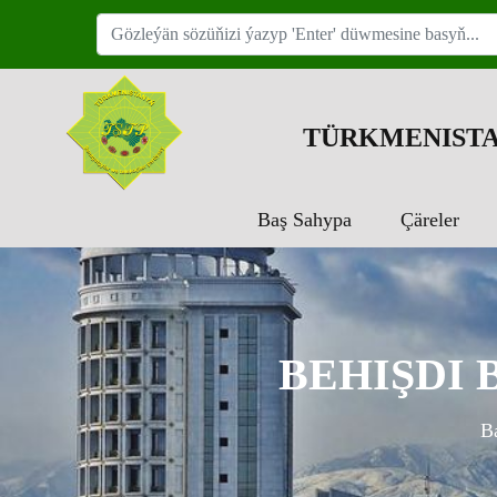
TÜRKMENISTA
Baş Sahypa
Çäreler
BEHIŞDI
B