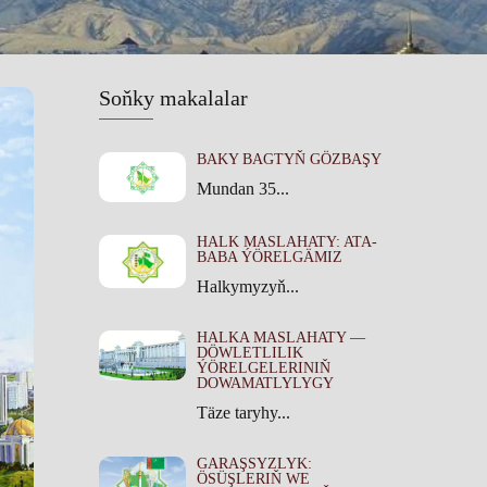
Soňky makalalar
BAKY BAGTYŇ GÖZBAŞY
Mundan 35...
HALK MASLAHATY: ATA-
BABA ÝÖRELGÄMIZ
Halkymyzyň...
HALKA MASLAHATY —
DÖWLETLILIK
ÝÖRELGELERINIŇ
DOWAMATLYLYGY
Täze taryhy...
GARAŞSYZLYK:
ÖSÜŞLERIŇ WE