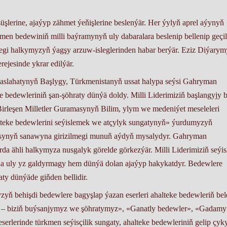
şlerine, ajaýyp zähmet ýeňişlerine beslenýär. Her ýylyň aprel aýynyň
n bedewiniň milli baýramynyň uly dabaralara beslenip bellenip geçil
egi halkymyzyň ýagşy arzuw-isleglerinden habar berýär. Eziz Diýary
ejesinde ykrar edilýär.
aslahatynyň Başlygy, Türkmenistanyň ussat halypa seýsi Gahryman
bedewleriniň şan-şöhraty dünýä doldy. Milli Liderimiziň başlangyjy b
Birleşen Milletler Guramasynyň Bilim, ylym we medeniýet meseleleri
ke bedewlerini seýislemek we atçylyk sungatynyň» ýurdumyzyň
synyň sanawyna girizilmegi munuň aýdyň mysalydyr. Gahryman
a ähli halkymyza nusgalyk görelde görkezýär. Milli Liderimiziň seýis
da uly yz galdyrmagy hem dünýä dolan ajaýyp hakykatdyr. Bedewlere
ty dünýäde giňden bellidir.
ň behişdi bedewlere bagyşlap ýazan eserleri ahalteke bedewleriň bel
ri – biziň buýsanjymyz we şöhratymyz», «Ganatly bedewler», «Gadamy
erlerinde türkmen seýisçilik sungaty, ahalteke bedewleriniň gelip çyk