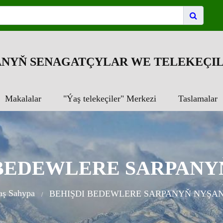
NYŇ SENAGATÇYLAR WE TELEKEÇIL
Makalalar
"Ýaş telekeçiler" Merkezi
Taslamalar
 BEDEWLERE SARPANY
aş Sahypa
BEHIŞDI BEDEWLERE SARPANYŇ NYŞA