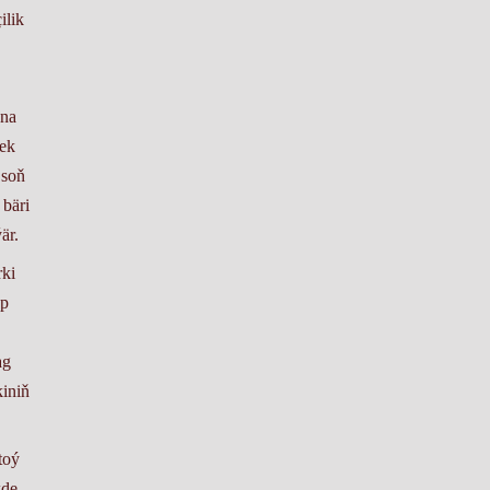
ilik
ena
jek
 soň
 bäri
är.
rki
ap
ag
kiniň
toý
kde