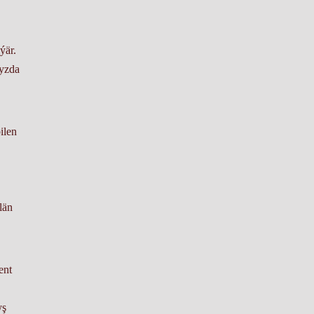
ýär.
myzda
ilen
län
ent
yş