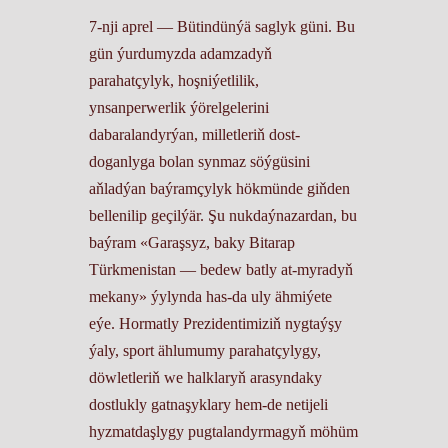
7-nji aprel — Bütindünýä saglyk güni. Bu
gün ýurdumyzda adamzadyň
parahatçylyk, hoşniýetlilik,
ynsanperwerlik ýörelgelerini
dabaralandyrýan, milletleriň dost-
doganlyga bolan synmaz söýgüsini
aňladýan baýramçylyk hökmünde giňden
bellenilip geçilýär. Şu nukdaýnazardan, bu
baýram «Garaşsyz, baky Bitarap
Türkmenistan — bedew batly at-myradyň
mekany» ýylynda has-da uly ähmiýete
eýe. Hormatly Prezidentimiziň nygtaýşy
ýaly, sport ählumumy parahatçylygy,
döwletleriň we halklaryň arasyndaky
dostlukly gatnaşyklary hem-de netijeli
hyzmatdaşlygy pugtalandyrmagyň möhüm