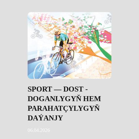
SPORT — DOST -
DOGANLYGYŇ HEM
PARAHATÇYLYGYŇ
DAÝANJY
06.04.2026