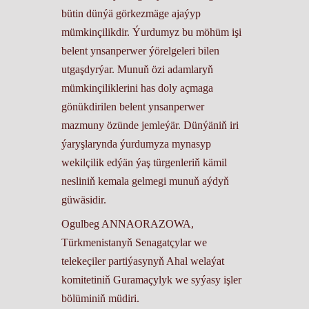
bütin dünýä görkezmäge ajaýyp
mümkinçilikdir. Ýurdumyz bu möhüm işi
belent ynsanperwer ýörelgeleri bilen
utgaşdyrýar. Munuň özi adamlaryň
mümkinçiliklerini has doly açmaga
gönükdirilen belent ynsanperwer
mazmuny özünde jemleýär. Dünýäniň iri
ýaryşlarynda ýurdumyza mynasyp
wekilçilik edýän ýaş türgenleriň kämil
nesliniň kemala gelmegi munuň aýdyň
güwäsidir.
Ogulbeg ANNAORAZOWA,
Türkmenistanyň Senagatçylar we
telekeçiler partiýasynyň Ahal welaýat
komitetiniň Guramaçylyk we syýasy işler
bölüminiň müdiri.