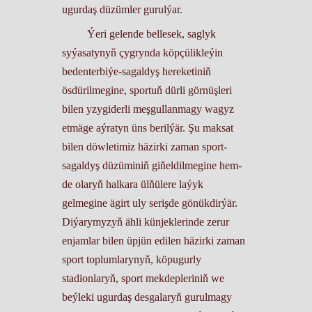
ugurdaş düzümler gurulýar.
Ýeri gelende bellesek, saglyk
syýasatynyň çygrynda köpçülikleýin
bedenterbiýe-sagaldyş hereketiniň
ösdürilmegine, sportuň dürli görnüşleri
bilen yzygiderli meşgullanmagy wagyz
etmäge aýratyn üns berilýär. Şu maksat
bilen döwletimiz häzirki zaman sport-
sagaldyş düzüminiň giňeldilmegine hem-
de olaryň halkara ülňülere laýyk
gelmegine ägirt uly serişde gönükdirýär.
Diýarymyzyň ähli künjeklerinde zerur
enjamlar bilen üpjün edilen häzirki zaman
sport toplumlarynyň, köpugurly
stadionlaryň, sport mekdepleriniň we
beýleki ugurdaş desgalaryň gurulmagy