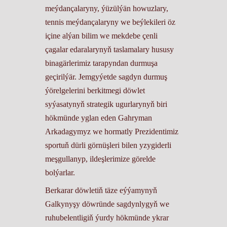
meýdançalaryny, ýüzülýän howuzlary,
tennis meýdançalaryny we beýlekileri öz
içine alýan bilim we mekdebe çenli
çagalar edaralarynyň taslamalary hususy
binagärlerimiz tarapyndan durmuşa
geçirilýär. Jemgyýetde sagdyn durmuş
ýörelgelerini berkitmegi döwlet
syýasatynyň strategik ugurlarynyň biri
hökmünde yglan eden Gahryman
Arkadagymyz we hormatly Prezidentimiz
sportuň dürli görnüşleri bilen yzygiderli
meşgullanyp, ildeşlerimize görelde
bolýarlar.
Berkarar döwletiň täze eýýamynyň
Galkynyşy döwründe sagdynlygyň we
ruhubelentligiň ýurdy hökmünde ykrar