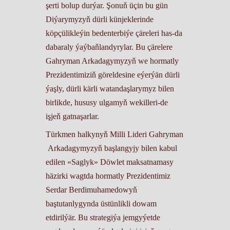
şerti bolup durýar. Şonuň üçin bu gün
Diýarymyzyň dürli künjeklerinde
köpçülikleýin bedenterbiýe çäreleri has-da
dabaraly ýaýbaňlandyrylar. Bu çärelere
Gahryman Arkadagymyzyň we hormatly
Prezidentimiziň göreldesine eýerýän dürli
ýaşly, dürli kärli watandaşlarymyz bilen
birlikde, hususy ulgamyň wekilleri-de
işjeň gatnaşarlar.
Türkmen halkynyň Milli Lideri Gahryman
Arkadagymyzyň başlangyjy bilen kabul
edilen «Saglyk» Döwlet maksatnamasy
häzirki wagtda hormatly Prezidentimiz
Serdar Berdimuhamedowyň
baştutanlygynda üstünlikli dowam
etdirilýär. Bu strategiýa jemgyýetde