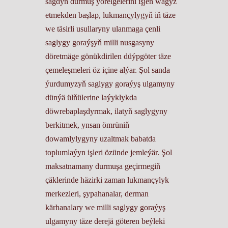
sagdyn durmuş ýörelgelerini işjeň wagyz
etmekden başlap, lukmançylygyň iň täze
we täsirli usullaryny ulanmaga çenli
saglygy goraýşyň milli nusgasyny
döretmäge gönükdirilen düýpgöter täze
çemeleşmeleri öz içine alýar. Şol sanda
ýurdumyzyň saglygy goraýyş ulgamyny
dünýä ülňülerine laýyklykda
döwrebaplaşdyrmak, ilatyň saglygyny
berkitmek, ynsan ömrüniň
dowamlylygyny uzaltmak babatda
toplumlaýyn işleri özünde jemleýär. Şol
maksatnamany durmuşa geçirmegiň
çäklerinde häzirki zaman lukmançylyk
merkezleri, şypahanalar, derman
kärhanalary we milli saglygy goraýyş
ulgamyny täze derejä göteren beýleki