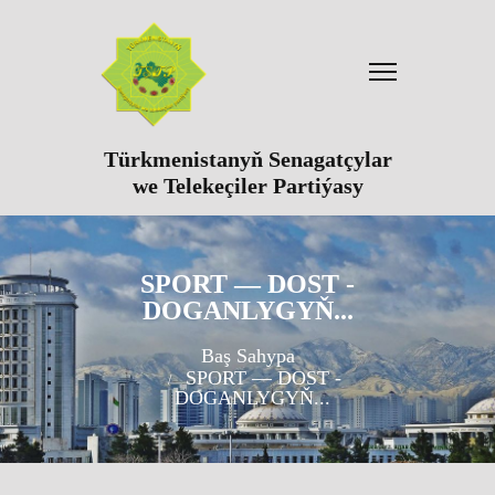
Türkmenistanyň Senagatçylar
we Telekeçiler Partiýasy
SPORT — DOST -
DOGANLYGYŇ...
Baş Sahypa
SPORT — DOST -
DOGANLYGYŇ...