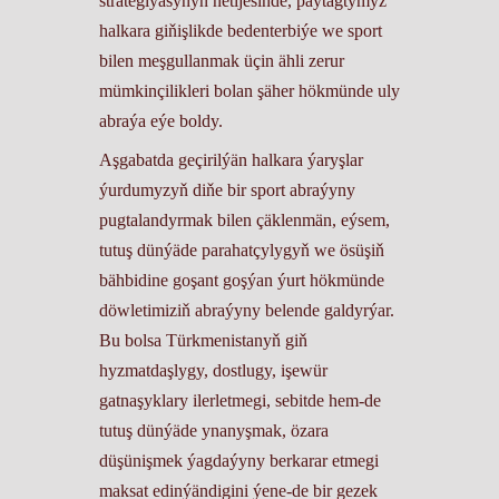
strategiýasynyň netijesinde, paýtagtymyz
halkara giňişlikde bedenterbiýe we sport
bilen meşgullanmak üçin ähli zerur
mümkinçilikleri bolan şäher hökmünde uly
abraýa eýe boldy.
Aşgabatda geçirilýän halkara ýaryşlar
ýurdumyzyň diňe bir sport abraýyny
pugtalandyrmak bilen çäklenmän, eýsem,
tutuş dünýäde parahatçylygyň we ösüşiň
bähbidine goşant goşýan ýurt hökmünde
döwletimiziň abraýyny belende galdyrýar.
Bu bolsa Türkmenistanyň giň
hyzmatdaşlygy, dostlugy, işewür
gatnaşyklary ilerletmegi, sebitde hem-de
tutuş dünýäde ynanyşmak, özara
düşünişmek ýagdaýyny berkarar etmegi
maksat edinýändigini ýene-de bir gezek