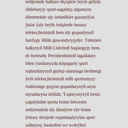
netijesinde halkara ölçeglere laýyk gelýän
öňdebaryjy sport-sagaldyş ulgamyny
döretmekde uly üstünlikler gazanylýar.
Şular ýaly beýik ösüşlerde hususy
telekeçilerimiziň hem uly goşandynyň
bardygy iňňän guwandyryjydyr. Türkmen
halkynyň Milli Lideriniň başlangyjy hem-
de hormatly Prezidentimiziň tagallalary
bilen ýurdumyzda köpugurly sport
toplumlarynyň gurlup ulanmaga berilmegi
ýerli telekeçilerimiziň milli sportumyzy
ösdürmäge goşýan goşantlarynyň anyk
mysallaryna delildir. Ýaşlarymyzyň heniz
çagalykdan sporta bolan höwesini
artdyrmakda uly ähmiýete eýe bolan
ýokary derejede enjamlaşdyrylan sport
zallaryny, basketbol we woleýbol