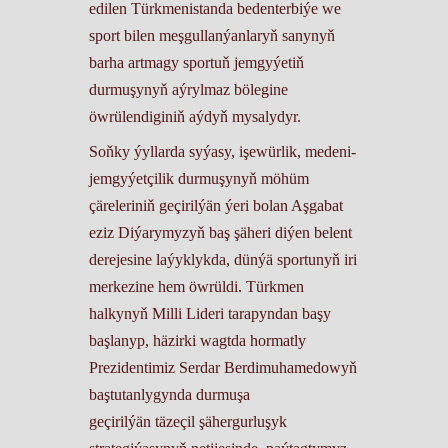
edilen Türkmenistanda bedenterbiýe we
sport bilen meşgullanýanlaryň sanynyň
barha artmagy sportuň jemgyýetiň
durmuşynyň aýrylmaz bölegine
öwrülendiginiň aýdyň mysalydyr.
Soňky ýyllarda syýasy, işewürlik, medeni-
jemgyýetçilik durmuşynyň möhüm
çäreleriniň geçirilýän ýeri bolan Aşgabat
eziz Diýarymyzyň baş şäheri diýen belent
derejesine laýyklykda, dünýä sportunyň iri
merkezine hem öwrüldi. Türkmen
halkynyň Milli Lideri tarapyndan başy
başlanyp, häzirki wagtda hormatly
Prezidentimiz Serdar Berdimuhamedowyň
baştutanlygynda durmuşa
geçirilýän täzeçil şähergurluşyk