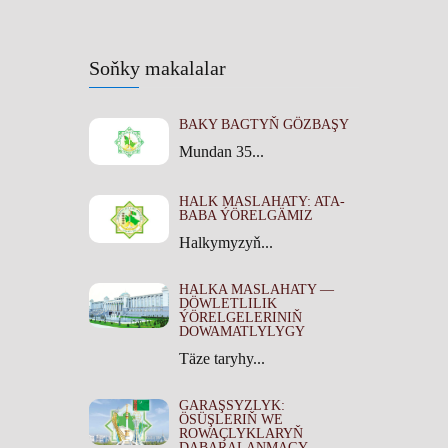
Soňky makalalar
BAKY BAGTYŇ GÖZBAŞY
Mundan 35...
HALK MASLAHATY: ATA-
BABA ÝÖRELGÄMIZ
Halkymyzyň...
HALKA MASLAHATY —
DÖWLETLILIK
ÝÖRELGELERINIŇ
DOWAMATLYLYGY
Täze taryhy...
GARAŞSYZLYK:
ÖSÜŞLERIŇ WE
ROWAÇLYKLARYŇ
DABARALANMAGY